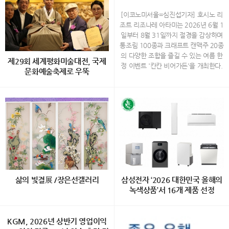
×크래프트 맥주 20종…'칸칸 비
어가든' 개최
[이코노미서울=심진섭기자] 호시노 리
조트 리조나레 아타미는 2026년 6월 1
일부터 8월 31일까지 절경을 감상하며
통조림 100종과 크래프트 캔맥주 20종
의 다양한 조합을 즐길 수 있는 여름 한
제29회 세계평화미술대전, 국제
정 이벤트 '칸칸 비어가든'을 개최한다.
문화예술축제로 우뚝
하늘과 바다, 숲이 어우러진 리조트 리
조나레 아타미의 최상층에 위치한 '소라
ㄷ 30개국 1,200여 점 출품… 주한 외
노 비치 Books＆Cafe'에서 열리는 이
교사절과 국내외 작가 350여 명 참석
번 이벤트는 통조림을 테마로 꾸며진 공
예술·외교·전통문화·나눔이 어우러진
간에서 시즈오카현의 특산 통조림과 지
대한민국 대표 국제 문화예술 플랫폼
역 크래프트 캔맥주를 함께 경험할 수
“예술로 세계를 잇다…” 국내에서 으뜸
있도록 기획됐다. 올해는 재료와 소스를
가는 국제문화예술 행사인 ‘제29회 세
자유롭게 조합해 즐기는 '오리지널 플레
계평화미술대전’이 지난 7월 29일 서울
이트'가 새롭게 추가돼 통조림의 색다른
종로구 인사동 ‘한국미술관’에서 성황리
매력을 발견할 수 있다. 통조림 100종
에 개최됐다. 이번 행사는 (사)세계평화
으로 꾸며진 특별한 공간 사가미만과 아
삶의 빛결展 /장은선갤러리
삼성전자 ‘2026 대한민국 올해의
미술대전 조직위원회(위원장· 담화 이
타미 시내를 한눈에 내려다볼 수 있는
녹색상품’서 16개 제품 선정
존영)와 Diplomatic Journal이 주관하
'소라노 비치 Books＆Cafe'에는 통조
고, 세계평화미술대전 운영위원회와 담
림을 모티브로 한 원형 선반과 산뜻한
백정희 초대展 "삶의 빛결" 2026.8.1
[이코노미서울=전영구기자] 삼성전자
화문화재단이 공동 주최했으며, 문화체
컬러의 장식이 새롭게 설치된다. 참치
2(수) ~ 8.27(목) 장은선갤러리 (서울
KGM, 2026년 상반기 영업이익
의 생활가전과 스마트폰 등 총 16개 제
육관광부, 서울특별시, 경기도, (사)한