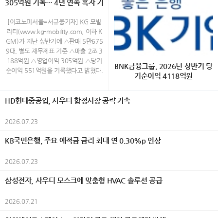
통조림을 비롯한 해산물, 오뎅 등 개성
305억원 기록… 4년 연속 흑자 기
시 종로구 운니동 19번지) www.galle
품이 비영리 시민단체 녹색구매네트워
국예술문화단체총연합회(한국예총), 시
있는 제품까지 시즈오카현을 중심으로
ryjang.com (02-730-3533) Open A
록
크가 주관하는 ‘2026 대한민국 올해의
민행정신문, 외교저널, K-민화, K-컬처,
생산된 통조림 100종이 전시되며, 방문
M 11:00 ~ PM 6:00 (월~토) / 일요
녹색상품’으로 선정됐다. AI 기반 에너
[이코노미서울=서규웅기자] KG 모빌
UN저널, K-그라피, 이코노미서울 등이
객은 다양한 통조림을 직접 살펴보고 취
일,공휴일 휴관 40대 촉망받는 민화작
지 절감 기술과 고효율 기술을 적용한
리티(www.kg-mobility.com, 이하 K
후원했다. 올해 대전에는 30개국에서
향에 맞는 제품을 선택할 수 있다. 취향
가 백정희의 그림은 화려하다 전통 화
제품들이 소비자와 환경 전문가들로부
GM)가 지난 상반기에 △판매 5만675
1,200여 점의 작품이 출품됐으며, 엄정
대로 완성하는 오리지널 플레이트 올해
조도를 현대적인 감각으로 재해석한 채
터 높게 평가를 받았다. 삼성전자는 생
9대, 별도 재무제표 기준 △매출 2조 3
한 심사를 거쳐 550여 명의 수상자가
처음 선보이는 오리지널 플레이트는 통
색화 작업을 하고 있는데 작가는 새와
활가전 14개 제품과 모바일 2개 제품이
188억원 △영업이익 305억원 △당기
선정됐다. 전시는 7월 29일부터 8월 3
BNK금융그룹, 2026년 상반기 당
조림의 새로운 즐기는 방법을 제안한다.
꽃을 삶과 감정, 가족에 대한 기억을 담
선정되며 업계에서 가장 많은 상을 수상
순이익 551억원을 기록했다고 밝혔다.
일까지 한국미술관 2·3층에서 열리며,
기순이익 4118억원
참치, 벚꽃새우, 시라스(일본산 어린 멸
아내는 상징적 존재로 표현하며, 자연
했다. 생활가전에서는 △EHS 히트펌프
상반기 실적은 무쏘 등 글로벌 시장 신
회화, 한국화, 조각, 공예, 사진, AI아트,
치) 등 5종의 통조림 가운데 하나를 선
속 생명들의 모습을 통해 인간 내면의
보일러 △비스포크 AI 무풍콤보 갤러리
차 론칭과 신시장 진출 확대 등을 통한
K-민화, K-그라피 등 다양한 장르의 작
[이코노미서울=금융팀] BNK금융그룹
택한 뒤 감귤과 허브 등의 재료, 와사비
이야기를 풀어낸다. 이번 전시에서는
프로 △비스포크 AI 무풍콤보 프로 벽걸
수출 물량 증가와 함께 수익성 개선 및
HD현대중공업, 사우디 함정시장 공략 가속
품을 선보여 세계 문화의 다양성과 예
(회장 빈대인)은 28일(화) 실적공시를
를 활용한 마요네즈 소스를 포함한 3가
화려한 색채와 섬세한 필치로 표현된
이 △비스포크 AI 콤보 △비스포크 AI
생산성 향상 노력 등에 힘입어 2023년
술적 가치를 한자리에서 만날 수 있도
통해 2026년 상반기 그룹 연결 당기순
지 소스를 자유롭게 조합해 자신만의 메
화조화를 통해 희망과 사랑, 치유의 메
원바디 △비스포크 AI 얼음정수기 △비
이후 4년 연속 흑자를 기록한 것이다.
2026.07.23
록 했다. 예술과 외교가 만난 세계평화
이익(지배기업지분)이 4118억원을 기
뉴를 완성할 수 있다. 예상 밖의 재료 조
세지를 전하며, 삶의 결마다 스며든 행
스포크 AI 하이브리드 냉장고 △비스포
이러한 성과는 경쟁력 있는 신차 출시
의 축제 행사는 식전행사로 시작됐다.
록했다고 밝혔다. 이는 전년 동기(4758
합을 통해 익숙한 통조림의 새로운 풍미
복과 자연의 생명력을 따뜻한 시선으로
크 AI 김치냉장고 △비스포크 AI 식기세
와 판매 물량 증대 등을 통해 이익을 실
KB국민은행, 주요 예적금 금리 최대 연 0.30%p 인상
대한민국 혁필革筆의 대가인 104세 허
억원) 대비 640억원(△13.5%) 감소한
를 경험할 수 있는 것이 특징이다. 통조
담아낸다. 백정희 작가의 작품에서 새
척기 △비스포크 AI 스팀 울트라 로봇청
현하며 지속가능한 성장 기반을 다지고
운 남상준 선생은 길이 5m의 대형 작
수준이다. 이번 실적은 조정영업이익 증
림 100종과 즐기는 크래프트 캔맥주 2
는 자신의 내면과 삶을 은유적으로 투
소기 △비스포크 AI 에어드레서 △비스
있다는 것을 보여 주는 것으로 그 의미
2026.07.23
품 ‘세계평화’를 즉석에서 완성하는 특
가와 충당금전입액 감소 등 경상적인 수
0종 시즈오카현 후지노미야시의 크래
영한 상징적 존재로 등장한다. 화면 속
포크 AI 인덕션 △인피니트 라인 후드일
가 있다. 또한 상반기 판매는 내수 2만
별 퍼포먼스를 선보여 관람객들의 큰
익성 개선에도 불구하고, 작년 상반기
프트 맥주 양조장 'FUJIYAMA HUNTE
등장하는 새는 사랑과 가족에 대한 소
체형 인덕션 △인버터 제습기 등 총 14
1806대, 수출 3만4953대 등 총 5만6
삼성전자, 사우디 모스크에 맞춤형 HVAC 솔루션 공급
호응을 받았다. 이어 '조낭경 고운자락'
반영된 BNK강남코어오피스펀드 청산
R'S BEER'와 협업해 개발한 리조나레
망, 삶의 기쁨과 그리움을 담아내며 자
개 제품이 이름을 올렸다. 이 가운데 ‘비
759대로 전년 동기 대비 6.5% 증가했
K-민화 한복패션쇼가 펼쳐져 한국 전통
이익(544억원)에 따른 기저효과와 올
아타미 오리지널 크래프트 캔맥주도 만
연과 인간의 감정이 어우러지는 서정적
스포크 AI 무풍콤보 프로 벽걸이’ 에어
으며, 특히 지난 6월 KGM 역대 월 최
한복과 K-민화의 아름다움을 국내외 귀
2026.07.21
해 여의도코어오피스펀드 외부지분 매
나볼 수 있다. 감귤 향이 은은하게 퍼지
풍경을 만들어낸다. 작가는 전통 화조
컨과 ‘비스포크 AI 김치냉장고’는 소비자
대 실적을 기록한 수출은 2014년 상반
빈들에게 소개하며 행사분위기를 한층
입에 따른 정산 손실 440억원(회계상
는 산뜻한 풍미가 특징인 오리지널 맥주
화의 형식을 재해석하며 장식적인 색채
평가에서 높은 점수를 받아 ‘인기상’까지
기(4만1000대) 이후 12년 만에 최대