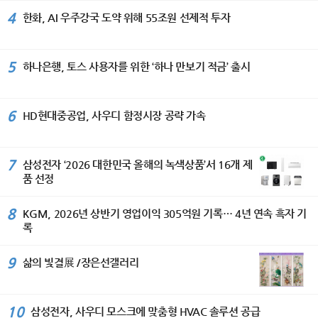
국 민화 뮤지엄에 작품이 소장되어 있
코스’ 기준 69분 만에 세탁부터 건조까
을 다지고 있다며, 상승세가 이어지고
전의 핵심 가치로 삼고 있다”며 ‘이번 세
4%를 기록했다. 그룹은 앞으로도 위험
4
한화, AI 우주강국 도약 위해 55조원 선제적 투자
다. [이코노미서울=김수미기자]
지 완료한다. 또 세탁 패턴을 학습해 세
있는 수출은 물론 고객들에게 편리하고
계평화미술대전이 국가 간 우정과 상호
가중자산을 보다 효율적으로 관리해 자
제와 물 낭비를 막는 ‘AI 세제자동투입’
차별화된 서비스 제공과 고객 접점 확
이해를 더욱 깊게 하는 계기가 되기를
본비율을 안정적으로 개선해 나갈 방침
기능도 갖췄다. 스마트싱스 AI 절약 모
대 등 내수 시장 대응에도 만전을 기해
바란다.“고 축하했다. 주한 스리랑카 대
이다. 이날 이사회에서는 주당 150원의
드 적용 시 세탁 시 최대 60%, 건조 시
판매 물량 증대와 함께 수익성을 더욱
5
하나은행, 토스 사용자를 위한 ‘하나 만보기 적금’ 출시
사는 “예술은 서로 다른 문화와 전통을
분기 현금배당을 결의했으며, 올해 상반
최대 30%까지 에너지 소비를 절감할
확대해 나갈 것이라고 밝혔다.
이해하고 존중하게 하는 가장 아름다운
기 매입한 자사주 약 349만주(약 600
수 있다. ‘비스포크 AI 얼음정수기’는 하
가교”라며 “세계평화미술대전이 세계
억원 규모)는 3분기 중 전량 소각할 예
루 최대 8kg, 약 1000개의 얼음을 만
각국 예술인들이 우정과 신뢰를 나누는
6
정이다. BNK금융그룹 CFO 박성욱 부
HD현대중공업, 사우디 함정시장 공략 가속
드는 제빙 성능을 갖췄다. NSF 인증 ‘4
국제 문화교류의 장으로 더욱 발전하기
사장은 “지난해 반영된 강남 BNK디지
단계 필터’로 미세플라스틱부터 중금속,
를 기대한다”고 밝혔다. 104세 혁필 거
털타워 매각이익에 따른 기저효과로 당
박테리아 등 82종의 유해 물질을 걸러
장에게 바친 특별 헌정식 이번 시상식
기순이익은 전년 동기 대비 감소했
낸다. 사용 패턴을 학습해 미사용 시간
7
삼성전자 ‘2026 대한민국 올해의 녹색상품’서 16개 제
에서는 허운 남상준 선생을 위한 특별
다”며 “다만 부동산 펀드 관련 일회성
에 직수관과 얼음을 보관하는 아이스룸
품 선정
헌정식도 마련됐다. 담화 이존영 이사
요인을 제외한 경상적인 당기순이익을
을 자동 살균하는 ‘AI 맞춤 살균’ 기능도
장은 남상준 선생에게 장수장학증서와
비교하면, 상반기 순이익은 4558억원
지원해 더욱 위생적으로 사용할 수 있
장학금 104만 원, 1,000만 원 상당의
8
KGM, 2026년 상반기 영업이익 305억원 기록… 4년 연속 흑자 기
으로 전년동기대비 344억원(+8.2%)
다. ‘인버터 제습기’는 제습 효율을 높이
봉안증서를 전달하며 대한민국 전통예
록
증가하는 등 본업의 수익성은 꾸준히 개
는 ‘디지털 인버터 컴프레서’가 탑재돼
술 발전에 기여한 공로에 깊은 존경을
선되고 있다. 앞으로도 안정적인 수익
전 모델 에너지 소비효율 1등급을 지원
표했다. 또한 900만 원 상당의 안동포
기반을 강화하고 자본 및 건전성 관리에
9
한다. 여기에 AI 절약모드를 사용하면
삶의 빛결展 /장은선갤러리
수의가 장수와 건강을 기원하는 뜻에서
도 최선을 다하겠다”고 말했다. IBK기업
전력 사용량을 최대 30% 줄일 수 있
전달됐다. 이 안동포는 빛가람㈜ 유석
은행, 비대면 전용 ‘I-포켓몬 체크카드’
어, 덥고 습한 여름철은 물론 사계절 내
우 대표이사의 기부로 마련됐으며, 유
출시 IBK기업은행(은행장 장민영)은 28
내 사용해도 전기료 걱정을 덜 수 있다.
10
대표는 이날 담화 이존영 이사장에게
삼성전자, 사우디 모스크에 맞춤형 HVAC 솔루션 공급
일 비대면 전용 상품인 ‘I-포켓몬 체크카
모바일 부문에서는 갤럭시 S26 시리즈