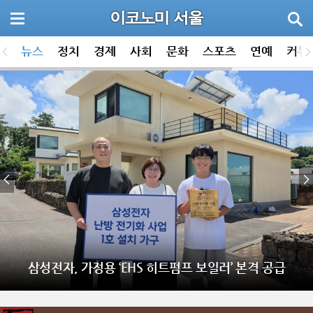
뉴스
정치
경제
사회
문화
스포츠
연예
커뮤
삼성전자, 가정용 ‘EHS 히트펌프 보일러’ 본격 공급