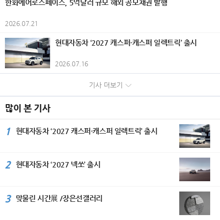
한화에어로스페이스, 5억달러 규모 해외 공모채권 발행
고조시켰다. 개막식에서는 담화문화재
일시적 손실)으로 인해 전년 대비 감소
를 비롯해 시즈오카현 각지의 개성 있는
와 리듬감 있는 화면 구성을 더해 현대
수상하며 2관왕에 올랐다. 올해 국내 시
기록이다. KGM은 판매 물량과 흑자 규
단 (사)세계평화미술대전 조직위원회
했다. 은행부문은 부산은행과 경남은행
크래프트 캔맥주 총 20종을 준비했다.
적인 조형 언어를 구현하고 있으며, 전
장에 처음 선보인 ‘EHS 히트펌프 보일
모 확대를 위해 증가세를 보이고 있는
이사회의장인 담화 이존영 이사장과 김
2026.07.21
의 당기순이익이 각각 505억원, 35억
통조림 100종과 크래프트 캔맥주 20종
통과 현대가 조화를 이루는 화조화를
러’는 자연 상태의 공기열과 전기를 활
글로벌 시장은 물론, 내수 시장 대응을
용모 운영위원장은 공히 “예술은 국경
원 감소하면서 전년 동기 대비 540억원
을 조합하면 총 2,000가지의 페어링을
선보인다. 작품 속 꽃과 새의 이미지는
용해 실내 난방과 온수를 공급하는 고효
강화하고 있다. 국내 시장에서는 지난
과 언어를 넘어 세계인을 하나로 잇는
현대자동차 ‘2027 캐스퍼·캐스퍼 일렉트릭’ 출시
줄어든 3562억원을 기록했다. 반면 비
즐길 수 있어 자신만의 최고의 조합을
생명의 순환과 자연의 질서를 상징하는
율 난방 솔루션이다. 삼성전자는 고효율
5월 신차 KGM 뉴 토레스 출시는 물론
평화의 언어”라며 국제 문화교류의 중
은행부문은 캐피탈(+91억원), 투자증
찾는 재미를 선사한다. '칸칸 비어가든'
동시에 삶의 소중한 순간과 존재에 대
열교환기와 히트펌프 보일러 기술을 적
구매부터 관리까지 부담은 줄이고 만족
요성을 강조했다. 세계문화가 서울에서
권(+231억원), 저축은행(+23억원),
2026.07.16
개요 기간: 2026년 6월 1일~8월 31일
한 감사, 그리고 일상 속에서 발견하는
용해 기존 화석 연료 보일러 대비 에너
은 높이는 ‘KGM 토탈케어 패키지’ 프로
하나 되다. 이날 시상식에는 주한 페루
자산운용(+260억원), 벤처투자(+28억
시간: 10:00~21:00(라스트 오더 20:3
희망과 아름다움을 전한다. 2026년 8
지 효율을 약 5배 높였다. ‘비스포크 AI
그램을 운영하고 있으며, 차량 판매와
공화국 대사 부부, 주한 스리랑카 대사,
원) 등의 실적 개선에 힘입어 전년 동기
기사 더보기
0) 장소: 소라노 비치 Books＆Cafe 요
월 무더위가 절정인 계절에 더위에 지
무풍콤보 갤러리 프로’ 에어컨은 생활
정비까지 원스톱 서비스가 가능한 ‘3S
주한 우즈베키스탄 대사관 부대사를 비
대비 638억원 증가한 1726억원의 당
금: 입장 무료 / 오리지널 플레이트 2,0
친 시각을 산뜻하게 깨워줄 백정희 작
패턴과 공간 환경에 맞춰 특화된 기류를
복합 대리점’을 개소하는 등 고객들에게
롯한 외교사절과 국내외 문화예술인 3
기순이익을 시현했다. 한편 그룹 자산건
00엔 / 크래프트 캔맥주 1,000엔부터
가의 화사한 색채와 섬세한 구성이 돋
선택할 수 있는 ‘AI·모션 바람’과 ‘쾌적제
많이 본 기사
편리하고 차별화된 서비스를 제공하기
50여 명이 참석했다. 주한 페루공화국
전성 지표인 고정이하여신비율은 1.4
/ 통조림 300엔부터(모두 세금 포함)
보이는 꽃과 화려한 새그림 작품 30여
습’ 기능을 탑재했다. 삼성전자가 지난
위해 만전을 기하고 있다. 수출은 지난
파울 두클로스 파로디(Paul Duclos Pa
6%, 연체율은 1.34%로 전분기 대비
대상: 숙박객(주류는 만 20세 이상 제
점을 장은선 갤러리에서 선보인다. 작
해 특허 기술로 처음 선보인 ‘쾌적제
2월 유럽 판매 법인이 있는 독일 시장
1
rodi) 대사는 축사를 통해 “예술은 언어
현대자동차 ‘2027 캐스퍼·캐스퍼 일렉트릭’ 출시
각각 11bp와 8bp 개선됐다. 다만 건전
공) 좌석 수: 약 40석 비고: 오리지널 플
가는 현재 사단법인 민화 진흥현회 광
습’은 공간의 습도에 맞춰 냉매를 섬세
딜러 콘퍼런스를 시작으로 4월 독일 액
와 국경을 넘어 사람과 사람을 연결하
성 제지표는 동종업계 대비 다소 열위한
레이트, 크래프트 캔맥주, 통조림은 모
명 지부장과 민수희 회원으로 활발히
하게 조절하며 열교환기를 꼭 필요한 만
티언 하이브리드와 무쏘 EV 등 시승 행
는 가장 강력한 힘”이라며 페루의 대표
수준으로 그룹은 선제적인 리스크 관리
두 소진 시 판매 종료
활동하고 있다. 또한 서울 아트쇼, 뱅크
큼만 냉각해 제습한다. 이를 통해 불필
사, 튀르키예 무쏘 론칭 및 시승 행사, 6
적인 도시 민속예술인 치차 아트(Chich
와 자산건전성 개선 노력을 지속해 나갈
2
현대자동차 ‘2027 넥쏘’ 출시
아트페어, 대만 아트페어를 비롯한 아
요한 냉기를 방출하지 않아 실내 온도를
월 칠레와 독일에서 무쏘 론칭 및 시승
a Art)를 소개하고, 세계평화미술대전
계획이다. 자본적정성을 나타내는 보통
트페어와 구마모토현립 미술관과 한국
균일하게 유지할 수 있고 에너지 사용량
행사를 갖는 등 신차 출시를 확대하며
이 국제 문화 다양성을 알리는 중요한
주자본(CET1)비율은 효율적인 위험가
미술관 등 다수의 국내외 단체전을 참
도 기존 제습 기능 대비 최대 30% 절
글로벌 시장 공략에 박차를 가하고 있
플랫폼으로 성장한 것을 높이 평가했
중자산(RWA) 관리와 이익잉여금 증가
여하며 작품 활동을 이어가고 있다. 대
감한다. 일체형 세탁건조기 ‘비스포크 A
다. KGM은 내수와 수출 등 판매 물량
3
맞물린 시간展 /장은선갤러리
다. 주한 우즈베키스탄 아브두살로모프
에도 불구하고, 우량자산 중심의 자산
한민국민화 대전 최우수상을 비롯한 다
I 콤보’는 ‘프리히트(Pre-heat)’ 방식의
증가에 힘입어 2023년 이후 4년 연속
알리쉐르 대사는 “실크로드의 중심국가
성장과 지속적인 주주환원 정책의 영향
수의 수상 경력을 보유하고 있으며, 한
고효율 히트펌프 기술을 탑재해 ‘쾌속
흑자를 기록하며 지속가능한 성장 기반
인 우즈베키스탄은 문화교류를 국가 발
으로 전분기 대비 16bp 하락한 12.1