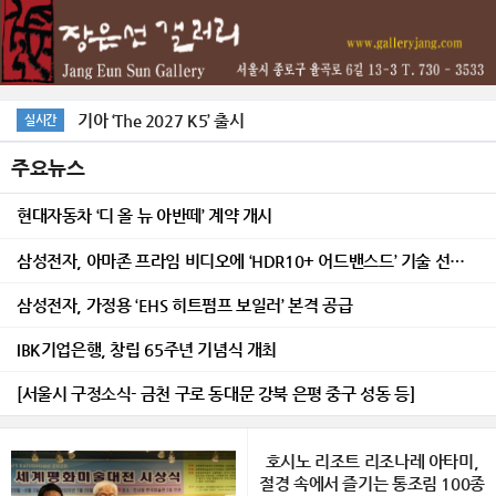
기아 ‘The 2027 K5’ 출시
실시간
주요뉴스
현대자동차 ‘디 올 뉴 아반떼’ 계약 개시
삼성전자, 아마존 프라임 비디오에 ‘HDR10+ 어드밴스드’ 기술 선보여
삼성전자, 가정용 ‘EHS 히트펌프 보일러’ 본격 공급
IBK기업은행, 창립 65주년 기념식 개최
[서울시 구정소식- 금천 구로 동대문 강북 은평 중구 성동 등]
호시노 리조트 리조나레 아타미,
절경 속에서 즐기는 통조림 100종