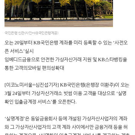
국민은행 신관(사진=KB국민은행제공)
오는
20
일부터
KB
국민은행 계좌를 미리 등록할 수 있는
‘
사전오
픈 서비스
’
실시
임베디드금융으로 안전한 가상자산거래 지원 및
KB
스타뱅킹을
통한 고객의모바일 편의성확대
[
이코노미서울
=
심진섭기자
] KB
국민은행
(
은행장 이환주
)
이 오는
3
월
24
일부터 가상자산거래소 빗썸 이용 고객을 대상으로
‘
실명
확인 입출금계정 서비스
’
를 오픈한다
.
‘
실명계정
’
은 동일금융회사 등에 개설된 가상자산사업자의 계좌
와 그 가상자산사업자의 고객 계좌 사이에서만 금융거래 등을 허