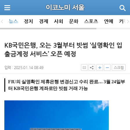
뉴스
정치
경제
사회
문화
스포츠
연예
커뮤
KB국민은행, 오는 3월부터 빗썸 ‘실명확인 입
출금계정 서비스’ 오픈 예정
입력 : 2025.01.14 08:49
FIU의 실명확인 제휴은행 변경신고 수리 완료… 3월 24일부
터 KB국민은행 계좌로만 빗썸 거래 가능