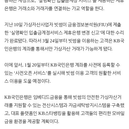
용하는 계정으로
, ‘
실명확인 입출금계정 서비스
’
를 제공하는 제휴
은행은 거래소와 거래자를 연결하는 가교 역할을 한다
.
지난
10
일 가상자산사업자 빗썸이 금융정보분석원
(FIU)
에 제출
한
‘
실명확인 입출금계정서비스 제휴은행 변경 신고
’
에 대한 수리
가 완료됐다
.
따라서
3
월
24
일부터 빗썸을 이용하는 고객은
KB
국
민은행의 계좌를 통해서만 가상자산 거래가 가능하게 됐다
.
이에 앞서
, 1
월
20
일부터
KB
국민은행 계좌를 사전에 등록할 수
있는
‘
사전오픈 서비스
’
를 실시해 빗썸 이용 고객의 원활한 서비
스 이용을 도울 예정이다
.
KB
국민은행은 임베디드금융을 통해 빗썸의 안전한 가상자산거
래를 지원할 수 있는 전산시스템과 자금세탁방지시스템을 구축했
고
,
대표 플랫폼인
KB
스타뱅킹을 활용해 고객들의 편리한 모바일
금융 환경을 제공할 계획이다
.