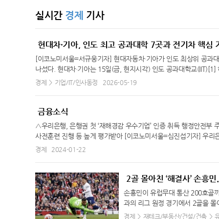
35.5℃
수원
실시간
경제
기사
36.3℃
영월
35.3℃
충주
현대차·기아, 인도 최고 공과대학 7곳과 전기차 핵심 
33.7℃
서산
[이코노미서울=서규웅기자] 현대자동차·기아가 인도 최상위 공과대
나섰다. 현대차·기아는 15일(금, 현지시각) 인도 공과대학교(IIT)[
28.6℃
울진
즈푸르 대학교 등 총 4개 대학이 ‘현대 미래 모빌리티 혁신센터(Hyundai Cent
경제
기업/IT/인사동정
2026-05-19
36.4℃
청주
연구체계 참여를 위한 계약을 체결했다고 밝혔다. [1] IIT(Indian Institutes 
35.4℃
echnology, 인도 국립공과대학교) 이날 체결식에는 현대차 인도권
대전
센터 공동의장 김창환 부사장 등을 비롯해 IIT 하이데라바드의 카리카파티 나라
금융소식
33.1℃
추풍령
n Gupta) 학장, VNIT 나그푸르의 야쉬완트 바스까르 컷파딸(Yashwa
△우리은행, 은행권 첫 ‘재해경감 우수기업’ 인증 취득 행정안전부 
36.0℃
안동
r Das) 부총장 등 학교 관계자가 참석했다. IIT는 1951년 설립
사전훈련 진행 등 높게 평가받아 [이코노미서울=심진섭기자] 우리은
구와 인재 양성을 통해 세계적인 명성을 보유하고 있다. VNIT 나
34.9℃
상주
일 밝혔다. ‘재해경감 우수기업 인증’은 행정안전부가 기업의 ‘재
경제
2024-01-22
과대학으로, 기술 인재 확보는 물론 EV시스템·열관리·전력전자·충전
366개 기업에게 ‘재해경감 우수기업 인증서’를 수여했으며, 은행
29.5℃
포항
부 소속의 공립 종합대학(Central University)으로 북동부 인도
한경 본부장이 우리은행 본점을 방문, 행정안전부장관을 대신해 우
델리 △IIT 봄베이 등 최상위 대학과 인도 기술 및 제조업과의 동
33.7℃
군산
등 우리은행의 재난대응 시설을 둘러보았다. 우리은행은 지난해 △풍
2골 몰아친 ‘해결사’ 손흥민.
로 출범한 바 있다. 이날 계약 체결로 최우수 공과대학 4개교가 산
해경감계획을 수립, 이를 체계적으로 관리 감독할 수 있는 전문인력을
34.5℃
대구
역으로 확대된 셈이다. 이로써 현대 혁신센터를 주축으로 인도 전역의
손흥민이 유럽무대 통산 200호골까
따라 일사불란하게 행동할 수 있는 만반의 준비를 유지했다. 행정안
37.3℃
개발 등 총 39건의 산학 연구 과제를 수행하게 된다. 현대차·기아는
전주
과의 리그 원정 경기에서 2골을 몰
은행은 이번 인증에 앞서 △2020년 국제 표준 개인정보보호 보안 인증(
을 중점적으로 추진하는 동시에 우수 인재 양성과 미래 모빌리티 개
를 내주자, 재동점골을 터뜨리며 팀
30.8℃
경제
재테크/부동산/건설/건축
울산
템(ISO 45001) 인증 등 재난재해 발생 억제와 효과적인 대응을