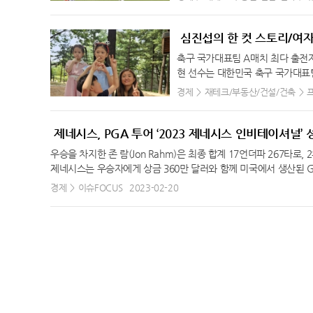
에 참여 중인 총 7개 대학의 학장 및 교수를 한국으로 초청, 협력
송과 교체될 때까지 79분을 뛰면서
할 수 있도록 비상 대응 시스템을 구축해 왔다”며 “어떤 상황에서
32.4℃
창원
할 예정이다. 또한 글로벌 석학들과 산업계 전문가들이 참여해 배터리
속 무패(4승 2무)를 내달리며 상
備無患)을 24시간 365일 갖추고 있다”고 말했다. ▲KB금융, 국내
관계자들을 초청해 민·관·학이 함께 참여하는 기술정책 간담회를 개최
올 시즌 리그 6경기에 모두 출전하
심진섭의 한 컷 스토리/여
34.2℃
광주
대, 모범적인 지속가능경영 체계, 다양성 확대 등 ESG 성과 인정
을 다져 나갈 예정이다. 현대차·기아는 이번 참여 대학 확대를 계기
티골을 넣으면서 엘링 홀란(6골·맨
천에도 앞장 KB금융그룹(회장 양종희)은 17일 글로벌 ESG 투자자문 그
축구 국가대표팀 A매치 최다 출전자
32.7℃
부산
글로벌 제품 경쟁력으로 실현되기 위한 산학협력 생태계 고도화에 
개인 통산 108번째 골. 종전 대
업(Global 100 Most Sustainable Corporations in th
현 선수는 대한민국 축구 국가대표
가 함께 체결하는 마스터 계약은 단순한 계약을 넘어 미래를 향한 
스(107골)를 제치고 피터 크라우치
32.8℃
통영
10억달러 이상인 6700여 개의 상장기업 중 지속가능경영 성과가 
히 대표팀에 발탁되어 좋은 기량을 
경제
재테크/부동산/건설/건축
미래를 함께 만들어 갈 것”이라고 밝혔다. 한편, 현대차·기아는 1
9골)와 어깨를 나란히 할 수 있다
량 및 에너지 사용량 감축·모범적인 지속가능경영 체계·다양성 확대 등
28.9℃
목포
을 발휘했고, 조별 예선에선 스페
인도 시장 맞춤형 모빌리티 3륜 전기차(E3W) 개발 및 상용화를 위
다면 20위권 이내 진입도 충분히 바
융은 지난해 ‘MSCI ESG평가’에서 최상위 등급인 AAA등급 획득, ‘2
는 등 맹활약했다. 그녀의 헌신적인
31.4℃
여수
째 시즌을 보내고 있는 손흥민은 독
영지수(Dow Jones Sustainability Indices, DJSI)’에서 ‘
그는 넘사벽의 체력을 바탕으로 중
제네시스, PGA 투어 ‘2023 제네시스 인비테이셔널’
스리가에서 49골(함부르크 20골,
31.7℃
흑산도
벌 ESG 경영 선도기업임을 다시 한번 입증했다. KB금융그룹이 이
대표팀엔 없어선 안될 마당쇠 같은 
다. 1골만 추가한다면 유럽 무대 20
우승을 차지한 존 람(Jon Rahm)은 최종 합계 17언더파 267타로,
사가 그룹 차원의 ESG 경영원칙을 바탕으로 실질적인 ESG 경영을
를 대변하는 장면이다. 2015 F
33.8℃
완도
@naver.com]
제네시스는 우승자에게 상금 360만 달러와 함께 미국에서 생산된 GV70 
인 상생금융을 펼쳐 나가고 있다. 대표적으로 KB금융그룹은 소상공인
인 스페인전에서 헤딩 동점골로 팀의 
위), 로리 맥길로이(Rory McIlroy, 랭킹 2위) 등 세계 20위권 선
℃
고창
경제
이슈FOCUS
2023-02-20
획이다. 또한 KB국민은행은 은행권 민생금융 지원방안 참여은행 중 가
위로 북한을 제치고 본선한 티켓을
프 팬들의 이목이 집중되며 주말 경기 입장권이 매진되기도 했다. 올해
며, 국토교통부 및 주택도시보증공사와 함께 전세사기 피해자에 대한 
기록하여 국내 여자 선수로는 3번째
32.4℃
순천
프(PGA) 투어 제네시스 인비테이셔널(총상금 2천만 달러)에서 우승
께 전략산업 및 벤처기업에 본격적인 투자 실시 BNK벤처투자, 지난해
2018 AFC 여자 아시안컵 요르
(북아일랜드)에서 스코티 셰플러(미국)를 거쳐 욘 람(스페인)으로 바
36.9℃
홍성
산 7대 전략산업 및 유망 지역기업에 집중투자 BNK금융그룹(회장 
나서 상대의 측면 공격을 봉쇄하며 
이거 우즈는 지난해 4월 마스터스 이후 처음으로 72홀을 완주하며 
억 규모의 ‘스토리지B 펀드’를 조성하고 본격적인 투자에 나섰다. 
34.4℃
서청주
가, 1월 27일 일본과의 조별리그 
팰리세이즈의 리비에라 컨트리클럽(파71)에서 열린 제네시스 인비테이
을 위해 지난해 12월 결성한 펀드이다. 전국 최초 부산에서 결성된 
인 홍명보와 타이 기록이다. 1월 
30.9℃
제주
의 성적을 적어냈다. 람은 2위 맥스 호마(미국)를 2타 차로 제치고 
해 결성된 250억 규모의 ‘스토리지B’ 펀드를 활용해 BNK금융그
구 국가대표팀 최다 출전자가 되었다
대차가 후원하고 타이거 우즈 재단이 주최와 운영을 맡는 특급대회다
30.4℃
고산
산 7대 전략산업(스마트해양, 지능형 기계, 미래수송기기, 글로벌
갱신하였으며 전반 4분에 김혜리의
뒀다. PGA 투어 통산 10승을 달성한 람이 한 해에 3승을 거둔 
계획이다. BNK금융은 스타트업 집중 육성 체계인 ‘스토리지B’ 프
대표팀의 A매치 최다 출전을 자축하였
30.0℃
성산