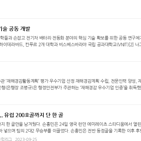
기술 공동 개발
학들과 손잡고 전기차 배터리·전동화 분야의 핵심 기술 확보를 위한 공동 연구체
1] 하이데라바드, 칸푸르 2개 대학과 비스베스바라야 국립 공과대학교(VNIT)[2] 나
er of Excellence for future mobility technology, 이하 현대 혁신센
of Technology, 인도 공과대학교) [2] VNIT(Visvesvaraya National Institut
역본부장 따룬 갈그(Tarun Garg) 사장, 현대차·기아 전동화에너지솔루션담당 및
하리 사스트리(Garikapati Narahari Sastry) 학장, IIT 칸푸르의 타룬 굽
nt Bhaskar Katpatal) 학장, 테즈푸르대의 아마렌드라 쿠마르 다스(Amarendr
주관 ‘재해경감활동계획’ 평가 우수기업 선정 재해경감계획 수립, 전문인력 양성,
된 인도 최고 수준의 공학 교육기관으로, 인도 전역에 걸쳐 23개 캠퍼스를 운영하며 혁
행(은행장 조병규)은 행정안전부가 주관하는 ‘재해경감 우수기업 인증’을 취득했
그푸르는 인도 중부 교통·산업 거점 도시인 마하라슈트라주 나그푸르에 위치한 인도
해경감활동계획’을 평가해, 우수기업에게 인증서를 수여하는 제도다. 행정안전부는
 인프라 등 응용연구에 강점을 보유하고 있다. 테즈푸르대는 1994년 설립된 인
권 중에는 우리은행만 유일하게 해당 인증서를 받았다. 이날 행정안전부 재난안전관
의 지역 특화 연구 허브 역할을 수행하고 있다. 현대차·기아는 지난해 4월 △IIT 마드라스
리은행 조병규 은행장에게 ‘재해경감 기업 인증서’를 전달하고, △방재센터 △비
반성장을 통해 시장 대응력을 높이는 중장기 전략적 산학 협력 모델 현대 혁신센터를
수해 △지진 △대형 화재 등 각종 재난 상황에서 은행의 핵심기능이 중단되지 
.. 유럽 200호골까지 단 한 골
학 협력 생태계에 추가로 참여함에 따라, 현대 혁신센터의 공동 연구체계가 사실상 
 양성했다. 또한, 강도 높은 재난대응 훈련을 실시해, 재난 발생 시 임직원들이
 7개교 최우수 인재들이 배터리·전동화 분야를 포함 신소재 연구, AI 기반 V2G
지 한 골만을 남겨뒀다. 손흥민은 24일 영국 런던 에미레이츠 스타디움에서 열
전부는 이 같은 점을 높게 평가해 우리은행을 재해경감 우수기업으로 인증했다. 
 인도 최우수 인재들과 공동 연구 수행을 통해 현지 특화 배터리 설계 및 전동화 
아 넣으며 팀의 2대2 무승부를 이끌었다. 손흥민은 전반 동점골을 기록한 이후 후
ISO 27707) △2022년 클라우드 보안인증(ISO 27017) △2022년 안전보
발 역량 강화를 집중 추진한다는 계획이다. 산학 연구의 일환으로 오는 6월 현대
을 ‘북런던 라이벌 더비’ 패배에서 구해내는 해결사의 면모를 보였다. 후반 34분
유럽리그
2023-09-25
 위해 꾸준히 노력해 왔다. 우리은행 조병규 은행장은 “우리은행은 은행의 핵심기능을