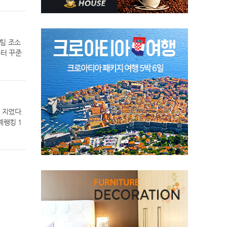
램도 진행
6경기 연
비무환(有
연구기관
손흥민은
 금융 확
협력 기반
전에서 멀
생금융 실
단 기술이
(EPL)
00대 기
표팀 조소
늘 우리
 폴 스콜
은 연 매출
부터 꾸준
욱 밝은
긱스(10
가스 배출
는 리더십
 최근에는
을 넘어선
. KB금
더골을 넣
진출 14번
 지속가능경
뤄냈다.
독일 분데
으로써 글로
하는 국가
 기록 중이
 전 계열
의 플레이
seoul
 지었다.
로 적극적
그 3차전
계랭킹 1
지원할 계
서 조 1
 세계 골
고 있으
쐐기골을
미국프로골
투자와 함
까지 펼쳐진
 매킬로이
포함한 부
 풀백으로
황제’ 타
한 250
도에 참
주 퍼시픽
태계 지원
다 출전자
 267타
0억을 출자
한민국 축
한국의 현
포함한 부
 A매치를
승째를 거
중 투자할
축구 국가
 포함해
내 미래혁
였다. 2