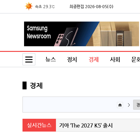
29.3℃
최종편집 2026-08-05(수)
속초
36.8℃
북춘천
35.9℃
철원
35.7℃
동두천
35.1℃
파주
26.6℃
대관령
뉴스
정치
경제
사회
문
37.5℃
춘천
29.0℃
백령도
29.4℃
북강릉
경제
30.5℃
강릉
28.9℃
동해
>
37.7℃
서울
34.9℃
인천
실시간뉴스
기아 ‘The 2027 K5’ 출시
35.5℃
원주
27.8℃
울릉도