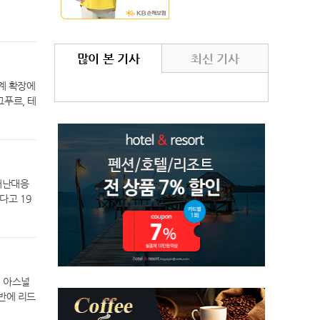
많이 본 기사
최신 기사
계 확장에
그푸르, 테
터)’와 공동
es of T
 현대 혁신
타(Taru
a Kuma
 재난대응
신 기술 연
다고 19
 국립 공
 지금까지
도 중앙정
리본부 이
 △IIT
상발전실
 본격적으
않도록 재
인도 전
 매뉴얼에
 플랫폼
린 아스널
한편 우리
성능 개발
반에 리드
건경영시스
 혁신센터
 히샤를리
 잘 수행