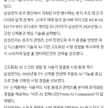
있다
.
삼성전자 호주 법인에서 개최된 이번 행사에는 현지 주요 테크 미
디어와 업계 관계자
,
소비자 매체 등이 참석해 마이크로
RGB·OL
ED TV
부터 오디세이 게이밍 모니터까지 삼성전자
2026
년형 스
크린 신제품과 핵심 기술을 살펴봤다
.
삼성전자는 호주의 콘텐츠 소비 트렌드와 주거 환경을 반영한 최
신 디스플레이 기술과
AI
기반 고도화된 시청 경험을 제시하며 현
지 소비자에 맞춘 홈 엔터테인먼트 전략을 강조했다
.
고도화된
AI
스크린 경험 및 사용자 맞춤형 시청 환경 제시
삼성전자는
2026
년형
TV
신제품 전반에 적용된
AI
기능을 중심
으로 한층 진화한 시청 경험을 선보였다
.
TV
신제품에는 사용자의 시청 환경과 콘텐츠를 분석해 최적화된
경험을 제공하는
‘
비전
AI
컴패니언
(Vision AI Companion)’
이 탑
재됐다
.
삼성전자는 스포츠 콘텐츠 시청 경험을 강화하는
‘AI
축구 모드
’
도