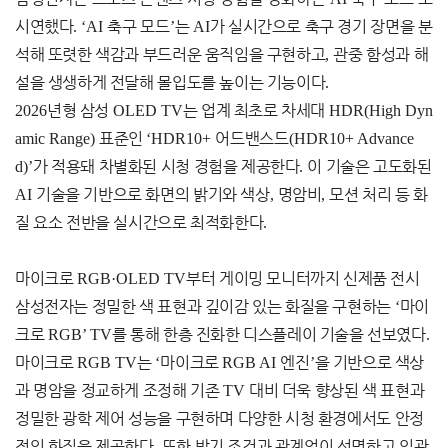
시연했다
. ‘AI
축구 모드
’
는
AI
가 실시간으로 축구 경기 장면을 분
석해 또렷한 색감과 부드러운 움직임을 구현하고
,
관중 함성과 해
설을 생생하게 전달해 몰입도를 높이는 기능이다
.
2026
년형 삼성
OLED TV
는 업계 최초로 차세대
HDR(High Dyn
amic Range)
표준인
‘HDR10+
어드밴스드
(HDR10+ Advance
d)’
가 적용돼 차별화된 시청 경험을 제공한다
.
이 기술은 고도화된
AI
기술을 기반으로 화면의 밝기와 색상
,
명암비
,
모션 처리 등 화
질 요소 전반을 실시간으로 최적화한다
.
마이크로
RGB·OLED TV
부터 게이밍 모니터까지 신제품 전시
삼성전자는 정밀한 색 표현과 깊이감 있는 화질을 구현하는
‘
마이
크로
RGB’ TV
를 통해 한층 진화한 디스플레이 기술을 선보였다
.
마이크로
RGB TV
는
‘
마이크로
RGB AI
엔진
’
을 기반으로 색상
과 명암을 정교하게 조정해 기존
TV
대비 더욱 향상된 색 표현과
정밀한 광학 제어 성능을 구현하며 다양한 시청 환경에서도 안정
적인 화질을 제공한다
.
또한 밝기 조건과 관계없이 선명하고 일관