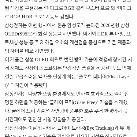
된 색감을 구현하는
‘
마이크로
RGB
컬러 부스터 프로
’
와
‘
마이크
로
RGB HDR
프로
’
기능도 갖췄다
.
삼성전자는 이번 행사에서 한층 완성도가 높아진
2026
년형 삼성
OLED(S95H)
의 화질 성능을 시연했다
.
밝기와
HDR
톤 매핑
,
프
로세싱 성능 등 주요 화질 요소의 개선점을 중심으로 기존 제품과
의 차이를 비교 시연했다
.
이 제품은 삼성
OLED
최초로 번인 방지 기술이 적용돼 장시간 시
청 시에도 잔상이 최소화되는 안정적인 품질을 제공한다
.
또 벽에
걸린 고급스러운 액자를 연상케 하는
‘
플로트 레이어
(Float Laye
r)’
디자인이 적용됐다
.
삼성전자는 다양한 조명 환경에서도 반사를 효과적으로 줄여 선
명한 화면을 제공하는
‘
글레어 프리
(Glare Free)’
기술을 소개했
다
.
글레어 프리 기술은 자연광이 풍부한 호주 주거 환경에서 낮
시간대에도 편안한 시청 경험을 제공한다
.
삼성전자는 이날 행사에서
△
아이 트래킹
(Eye Tracking)
과 뷰 매
핑
(View Mapping)
기술을 기반으로 사용자 시선을 실시간으로