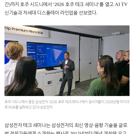
간
)
까지 호주 시드니에서
‘2026
호주 테크 세미나
’
를 열고
AI TV
신기술과 차세대 디스플레이 라인업을 선보였다
.
호주 시드니에서 열린 삼성전자 ‘2026 호주 테크세미나’에서 참석자들이 2026년형 마이크
로 RGB를 살펴보고 있다/삼성전자
삼성전자 테크 세미나는 삼성전자의 최신 영상
·
음향 기술을 글로
벌 전문가들에게 소개하는 행사로
2012
년부터 매년 개최해 오고