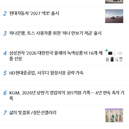
2
현대자동차 ‘2027 넥쏘’ 출시
3
하나은행, 토스 사용자를 위한 ‘하나 만보기 적금’ 출시
4
삼성전자 ‘2026 대한민국 올해의 녹색상품’서 16개 제
품 선정
5
HD현대중공업, 사우디 함정시장 공략 가속
6
KGM, 2026년 상반기 영업이익 305억원 기록… 4년 연속 흑자 기
록
7
삶의 빛결展 /장은선갤러리