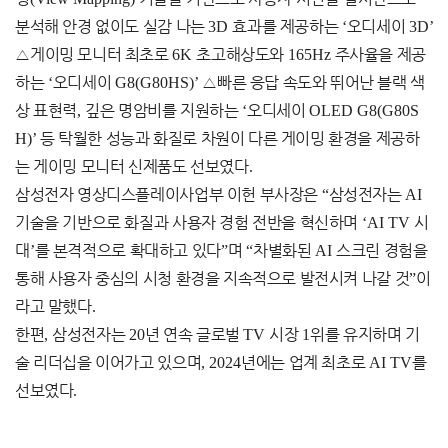
분석해 안경 없이도 실감 나는
3D
효과를 제공하는
‘
오디세이
3D’
△
게이밍 모니터 최초로
6K
초고해상도와
165Hz
주사율을 제공
하는
‘
오디세이
G8(G80HS)’
△
빠른 응답 속도와 뛰어난 블랙 색
상 표현력
,
깊은 명암비를 지원하는
‘
오디세이
OLED G8(G80S
H)’
등 탁월한 성능과 화질로 차원이 다른 게이밍 환경을 제공하
는 게이밍 모니터 신제품도 선보였다
.
삼성전자 영상디스플레이사업부 이헌 부사장은
“
삼성전자는
AI
기술을 기반으로 화질과 사용자 경험 전반을 혁신하며
‘AI TV
시
대
’
를 본격적으로 확대하고 있다
”
며
“
차별화된
AI
스크린 경험을
통해 사용자 중심의 시청 환경을 지속적으로 발전시켜 나갈 것
”
이
라고 말했다
.
한편
,
삼성전자는
20
년 연속 글로벌
TV
시장
1
위를 유지하며 기
술 리더십을 이어가고 있으며
, 2024
년에는 업계 최초로
AI TV
를
선보였다
.