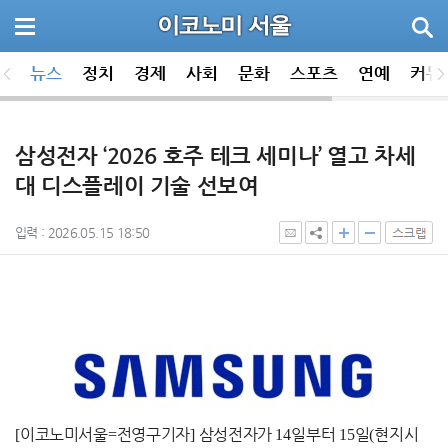
뉴스
정치
경제
사회
문화
스포츠
연예
커뮤
삼성전자 ‘2026 호주 테크 세미나’ 열고 차세
대 디스플레이 기술 선보여
입력 : 2026.05.15 18:50
[
이코노미서울
=
전영구기자
]
삼성전자가
14
일부터
15
일
(
현지시