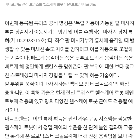
바디프랜드 전신 트위스트 헬스케어 로봇 ‘에덴로보’/바디프랜드
이번에 등록된 특허의 공식 명칭은
’
독립 거동이 가능한 팔 마사지
부를 정렬시켜 이동시키는 방법 및 이를 수행하는 마사지 장치 특
허
(
제
10-2928715
호
)’
다
.
좌우 팔 마사지부가 동시에 움직일 때 발
생할 수 있는 미세한 속도 차이를 감지하고 이를 자동으로 조절하
는 기술이다
.
빠르게 움직이는 쪽은 늦추고 느리게 움직이는 쪽은
빠르게 해 정밀하게 밸런스를 맞춰준다
.
팔 부위에 대한 보다 정교
한 스트레칭과 마사지 경험을 누릴 수 있게 하는 기술이다
.
팔 부위를 움직이며 마사지하는
‘
액티브 암 테크놀로지
’
의 핵심
중 하나인 이 특허 기술은 현재 전신 트위스트 헬스케어 로봇 에덴
로보에 적용돼 있고 향후 다양한 헬스케어 로봇 군에도 적용될 예
정이다
.
바디프랜드는 이번 특허 획득은 전신 자유 구동 시스템을 적용한
헬스케어 로봇에서 정밀 제어의 수준을 한 단계 높인 결과며 그동
안 축적해 온 로보틱스 테크놀로지에 더해 전신 움직임을 보다 자