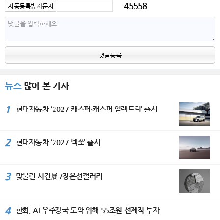
45558
자동등록방지문자
댓글등록
뉴스
많이 본 기사
1
현대자동차 ‘2027 캐스퍼·캐스퍼 일렉트릭’ 출시
2
현대자동차 ‘2027 넥쏘’ 출시
3
맞물린 시간展 /장은선갤러리
4
한화, AI 우주강국 도약 위해 55조원 선제적 투자