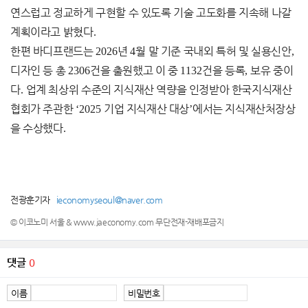
연스럽고 정교하게 구현할 수 있도록 기술 고도화를 지속해 나갈
계획이라고 밝혔다
.
한편 바디프랜드는
2026
년
4
월 말 기준 국내외 특허 및 실용신안
,
디자인 등 총
2306
건을 출원했고 이 중
1132
건을 등록
,
보유 중이
다
.
업계 최상위 수준의 지식재산 역량을 인정받아 한국지식재산
협회가 주관한
‘2025
기업 지식재산 대상
’
에서는 지식재산처장상
을 수상했다
.
전광훈기자
ieconomyseoul@naver.com
© 이코노미 서울 & www.jaeconomy.com 무단전재-재배포금지
댓글
0
이름
비밀번호