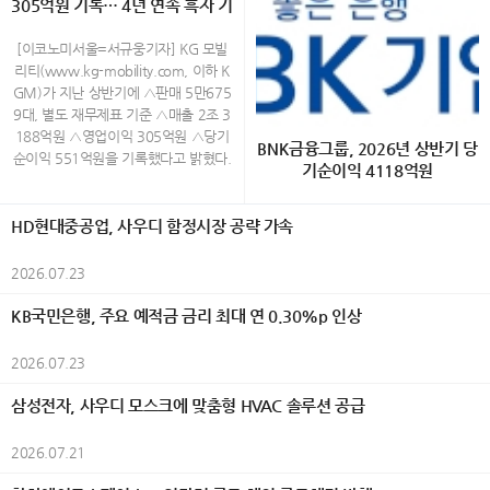
통조림을 비롯한 해산물, 오뎅 등 개성
305억원 기록… 4년 연속 흑자 기
시 종로구 운니동 19번지) www.galle
품이 비영리 시민단체 녹색구매네트워
국예술문화단체총연합회(한국예총), 시
있는 제품까지 시즈오카현을 중심으로
ryjang.com (02-730-3533) Open A
록
크가 주관하는 ‘2026 대한민국 올해의
민행정신문, 외교저널, K-민화, K-컬처,
생산된 통조림 100종이 전시되며, 방문
M 11:00 ~ PM 6:00 (월~토) / 일요
녹색상품’으로 선정됐다. AI 기반 에너
[이코노미서울=서규웅기자] KG 모빌
UN저널, K-그라피, 이코노미서울 등이
객은 다양한 통조림을 직접 살펴보고 취
일,공휴일 휴관 40대 촉망받는 민화작
지 절감 기술과 고효율 기술을 적용한
리티(www.kg-mobility.com, 이하 K
후원했다. 올해 대전에는 30개국에서
향에 맞는 제품을 선택할 수 있다. 취향
가 백정희의 그림은 화려하다 전통 화
제품들이 소비자와 환경 전문가들로부
GM)가 지난 상반기에 △판매 5만675
1,200여 점의 작품이 출품됐으며, 엄정
대로 완성하는 오리지널 플레이트 올해
조도를 현대적인 감각으로 재해석한 채
터 높게 평가를 받았다. 삼성전자는 생
9대, 별도 재무제표 기준 △매출 2조 3
한 심사를 거쳐 550여 명의 수상자가
처음 선보이는 오리지널 플레이트는 통
색화 작업을 하고 있는데 작가는 새와
활가전 14개 제품과 모바일 2개 제품이
188억원 △영업이익 305억원 △당기
선정됐다. 전시는 7월 29일부터 8월 3
BNK금융그룹, 2026년 상반기 당
조림의 새로운 즐기는 방법을 제안한다.
꽃을 삶과 감정, 가족에 대한 기억을 담
선정되며 업계에서 가장 많은 상을 수상
순이익 551억원을 기록했다고 밝혔다.
일까지 한국미술관 2·3층에서 열리며,
기순이익 4118억원
참치, 벚꽃새우, 시라스(일본산 어린 멸
아내는 상징적 존재로 표현하며, 자연
했다. 생활가전에서는 △EHS 히트펌프
상반기 실적은 무쏘 등 글로벌 시장 신
회화, 한국화, 조각, 공예, 사진, AI아트,
치) 등 5종의 통조림 가운데 하나를 선
속 생명들의 모습을 통해 인간 내면의
보일러 △비스포크 AI 무풍콤보 갤러리
차 론칭과 신시장 진출 확대 등을 통한
K-민화, K-그라피 등 다양한 장르의 작
[이코노미서울=금융팀] BNK금융그룹
택한 뒤 감귤과 허브 등의 재료, 와사비
이야기를 풀어낸다. 이번 전시에서는
프로 △비스포크 AI 무풍콤보 프로 벽걸
수출 물량 증가와 함께 수익성 개선 및
HD현대중공업, 사우디 함정시장 공략 가속
품을 선보여 세계 문화의 다양성과 예
(회장 빈대인)은 28일(화) 실적공시를
를 활용한 마요네즈 소스를 포함한 3가
화려한 색채와 섬세한 필치로 표현된
이 △비스포크 AI 콤보 △비스포크 AI
생산성 향상 노력 등에 힘입어 2023년
술적 가치를 한자리에서 만날 수 있도
통해 2026년 상반기 그룹 연결 당기순
지 소스를 자유롭게 조합해 자신만의 메
화조화를 통해 희망과 사랑, 치유의 메
원바디 △비스포크 AI 얼음정수기 △비
이후 4년 연속 흑자를 기록한 것이다.
2026.07.23
록 했다. 예술과 외교가 만난 세계평화
이익(지배기업지분)이 4118억원을 기
뉴를 완성할 수 있다. 예상 밖의 재료 조
세지를 전하며, 삶의 결마다 스며든 행
스포크 AI 하이브리드 냉장고 △비스포
이러한 성과는 경쟁력 있는 신차 출시
의 축제 행사는 식전행사로 시작됐다.
록했다고 밝혔다. 이는 전년 동기(4758
합을 통해 익숙한 통조림의 새로운 풍미
복과 자연의 생명력을 따뜻한 시선으로
크 AI 김치냉장고 △비스포크 AI 식기세
와 판매 물량 증대 등을 통해 이익을 실
KB국민은행, 주요 예적금 금리 최대 연 0.30%p 인상
대한민국 혁필革筆의 대가인 104세 허
억원) 대비 640억원(△13.5%) 감소한
를 경험할 수 있는 것이 특징이다. 통조
담아낸다. 백정희 작가의 작품에서 새
척기 △비스포크 AI 스팀 울트라 로봇청
현하며 지속가능한 성장 기반을 다지고
운 남상준 선생은 길이 5m의 대형 작
수준이다. 이번 실적은 조정영업이익 증
림 100종과 즐기는 크래프트 캔맥주 2
는 자신의 내면과 삶을 은유적으로 투
소기 △비스포크 AI 에어드레서 △비스
있다는 것을 보여 주는 것으로 그 의미
2026.07.23
품 ‘세계평화’를 즉석에서 완성하는 특
가와 충당금전입액 감소 등 경상적인 수
0종 시즈오카현 후지노미야시의 크래
영한 상징적 존재로 등장한다. 화면 속
포크 AI 인덕션 △인피니트 라인 후드일
가 있다. 또한 상반기 판매는 내수 2만
별 퍼포먼스를 선보여 관람객들의 큰
익성 개선에도 불구하고, 작년 상반기
프트 맥주 양조장 'FUJIYAMA HUNTE
등장하는 새는 사랑과 가족에 대한 소
체형 인덕션 △인버터 제습기 등 총 14
1806대, 수출 3만4953대 등 총 5만6
삼성전자, 사우디 모스크에 맞춤형 HVAC 솔루션 공급
호응을 받았다. 이어 '조낭경 고운자락'
반영된 BNK강남코어오피스펀드 청산
R'S BEER'와 협업해 개발한 리조나레
망, 삶의 기쁨과 그리움을 담아내며 자
개 제품이 이름을 올렸다. 이 가운데 ‘비
759대로 전년 동기 대비 6.5% 증가했
K-민화 한복패션쇼가 펼쳐져 한국 전통
이익(544억원)에 따른 기저효과와 올
아타미 오리지널 크래프트 캔맥주도 만
연과 인간의 감정이 어우러지는 서정적
스포크 AI 무풍콤보 프로 벽걸이’ 에어
으며, 특히 지난 6월 KGM 역대 월 최
한복과 K-민화의 아름다움을 국내외 귀
2026.07.21
해 여의도코어오피스펀드 외부지분 매
나볼 수 있다. 감귤 향이 은은하게 퍼지
풍경을 만들어낸다. 작가는 전통 화조
컨과 ‘비스포크 AI 김치냉장고’는 소비자
대 실적을 기록한 수출은 2014년 상반
빈들에게 소개하며 행사분위기를 한층
입에 따른 정산 손실 440억원(회계상
는 산뜻한 풍미가 특징인 오리지널 맥주
화의 형식을 재해석하며 장식적인 색채
평가에서 높은 점수를 받아 ‘인기상’까지
기(4만1000대) 이후 12년 만에 최대