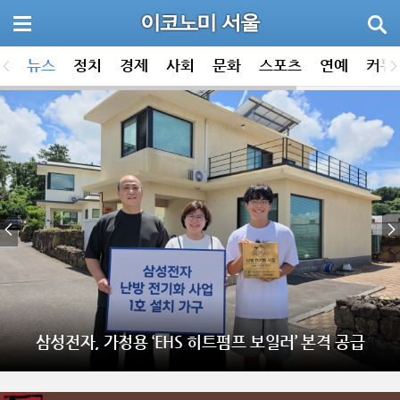
뉴스
정치
경제
사회
문화
스포츠
연예
커뮤
삼성전자, 가정용 ‘EHS 히트펌프 보일러’ 본격 공급