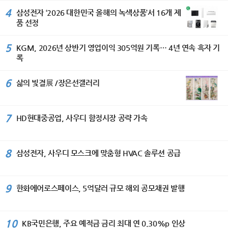
국 민화 뮤지엄에 작품이 소장되어 있
코스’ 기준 69분 만에 세탁부터 건조까
을 다지고 있다며, 상승세가 이어지고
전의 핵심 가치로 삼고 있다”며 ‘이번 세
4%를 기록했다. 그룹은 앞으로도 위험
4
삼성전자 ‘2026 대한민국 올해의 녹색상품’서 16개 제
다. [이코노미서울=김수미기자]
지 완료한다. 또 세탁 패턴을 학습해 세
있는 수출은 물론 고객들에게 편리하고
계평화미술대전이 국가 간 우정과 상호
가중자산을 보다 효율적으로 관리해 자
품 선정
제와 물 낭비를 막는 ‘AI 세제자동투입’
차별화된 서비스 제공과 고객 접점 확
이해를 더욱 깊게 하는 계기가 되기를
본비율을 안정적으로 개선해 나갈 방침
기능도 갖췄다. 스마트싱스 AI 절약 모
대 등 내수 시장 대응에도 만전을 기해
바란다.“고 축하했다. 주한 스리랑카 대
이다. 이날 이사회에서는 주당 150원의
드 적용 시 세탁 시 최대 60%, 건조 시
판매 물량 증대와 함께 수익성을 더욱
5
KGM, 2026년 상반기 영업이익 305억원 기록… 4년 연속 흑자 기
사는 “예술은 서로 다른 문화와 전통을
분기 현금배당을 결의했으며, 올해 상반
최대 30%까지 에너지 소비를 절감할
확대해 나갈 것이라고 밝혔다.
록
이해하고 존중하게 하는 가장 아름다운
기 매입한 자사주 약 349만주(약 600
수 있다. ‘비스포크 AI 얼음정수기’는 하
가교”라며 “세계평화미술대전이 세계
억원 규모)는 3분기 중 전량 소각할 예
루 최대 8kg, 약 1000개의 얼음을 만
각국 예술인들이 우정과 신뢰를 나누는
6
정이다. BNK금융그룹 CFO 박성욱 부
삶의 빛결展 /장은선갤러리
드는 제빙 성능을 갖췄다. NSF 인증 ‘4
국제 문화교류의 장으로 더욱 발전하기
사장은 “지난해 반영된 강남 BNK디지
단계 필터’로 미세플라스틱부터 중금속,
를 기대한다”고 밝혔다. 104세 혁필 거
털타워 매각이익에 따른 기저효과로 당
박테리아 등 82종의 유해 물질을 걸러
장에게 바친 특별 헌정식 이번 시상식
기순이익은 전년 동기 대비 감소했
낸다. 사용 패턴을 학습해 미사용 시간
7
HD현대중공업, 사우디 함정시장 공략 가속
에서는 허운 남상준 선생을 위한 특별
다”며 “다만 부동산 펀드 관련 일회성
에 직수관과 얼음을 보관하는 아이스룸
헌정식도 마련됐다. 담화 이존영 이사
요인을 제외한 경상적인 당기순이익을
을 자동 살균하는 ‘AI 맞춤 살균’ 기능도
장은 남상준 선생에게 장수장학증서와
비교하면, 상반기 순이익은 4558억원
지원해 더욱 위생적으로 사용할 수 있
장학금 104만 원, 1,000만 원 상당의
8
삼성전자, 사우디 모스크에 맞춤형 HVAC 솔루션 공급
으로 전년동기대비 344억원(+8.2%)
다. ‘인버터 제습기’는 제습 효율을 높이
봉안증서를 전달하며 대한민국 전통예
증가하는 등 본업의 수익성은 꾸준히 개
는 ‘디지털 인버터 컴프레서’가 탑재돼
술 발전에 기여한 공로에 깊은 존경을
선되고 있다. 앞으로도 안정적인 수익
전 모델 에너지 소비효율 1등급을 지원
표했다. 또한 900만 원 상당의 안동포
기반을 강화하고 자본 및 건전성 관리에
9
한다. 여기에 AI 절약모드를 사용하면
한화에어로스페이스, 5억달러 규모 해외 공모채권 발행
수의가 장수와 건강을 기원하는 뜻에서
도 최선을 다하겠다”고 말했다. IBK기업
전력 사용량을 최대 30% 줄일 수 있
전달됐다. 이 안동포는 빛가람㈜ 유석
은행, 비대면 전용 ‘I-포켓몬 체크카드’
어, 덥고 습한 여름철은 물론 사계절 내
우 대표이사의 기부로 마련됐으며, 유
출시 IBK기업은행(은행장 장민영)은 28
내 사용해도 전기료 걱정을 덜 수 있다.
10
대표는 이날 담화 이존영 이사장에게
KB국민은행, 주요 예적금 금리 최대 연 0.30%p 인상
일 비대면 전용 상품인 ‘I-포켓몬 체크카
모바일 부문에서는 갤럭시 S26 시리즈