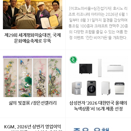
×크래프트 맥주 20종…'칸칸 비
어가든' 개최
[이코노미서울=심진섭기자] 호시노 리
조트 리조나레 아타미는 2026년 6월 1
일부터 8월 31일까지 절경을 감상하며
통조림 100종과 크래프트 캔맥주 20종
의 다양한 조합을 즐길 수 있는 여름 한
제29회 세계평화미술대전, 국제
정 이벤트 '칸칸 비어가든'을 개최한다.
문화예술축제로 우뚝
하늘과 바다, 숲이 어우러진 리조트 리
조나레 아타미의 최상층에 위치한 '소라
ㄷ 30개국 1,200여 점 출품… 주한 외
노 비치 Books＆Cafe'에서 열리는 이
교사절과 국내외 작가 350여 명 참석
번 이벤트는 통조림을 테마로 꾸며진 공
예술·외교·전통문화·나눔이 어우러진
간에서 시즈오카현의 특산 통조림과 지
대한민국 대표 국제 문화예술 플랫폼
역 크래프트 캔맥주를 함께 경험할 수
“예술로 세계를 잇다…” 국내에서 으뜸
있도록 기획됐다. 올해는 재료와 소스를
가는 국제문화예술 행사인 ‘제29회 세
자유롭게 조합해 즐기는 '오리지널 플레
계평화미술대전’이 지난 7월 29일 서울
이트'가 새롭게 추가돼 통조림의 색다른
종로구 인사동 ‘한국미술관’에서 성황리
매력을 발견할 수 있다. 통조림 100종
에 개최됐다. 이번 행사는 (사)세계평화
으로 꾸며진 특별한 공간 사가미만과 아
삶의 빛결展 /장은선갤러리
삼성전자 ‘2026 대한민국 올해의
미술대전 조직위원회(위원장· 담화 이
타미 시내를 한눈에 내려다볼 수 있는
녹색상품’서 16개 제품 선정
존영)와 Diplomatic Journal이 주관하
'소라노 비치 Books＆Cafe'에는 통조
고, 세계평화미술대전 운영위원회와 담
림을 모티브로 한 원형 선반과 산뜻한
백정희 초대展 "삶의 빛결" 2026.8.1
[이코노미서울=전영구기자] 삼성전자
화문화재단이 공동 주최했으며, 문화체
컬러의 장식이 새롭게 설치된다. 참치
2(수) ~ 8.27(목) 장은선갤러리 (서울
KGM, 2026년 상반기 영업이익
의 생활가전과 스마트폰 등 총 16개 제
육관광부, 서울특별시, 경기도, (사)한