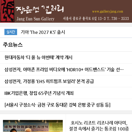
기아 ‘The 2027 K5’ 출시
실시간
주요뉴스
현대자동차 ‘디 올 뉴 아반떼’ 계약 개시
삼성전자, 아마존 프라임 비디오에 ‘HDR10+ 어드밴스드’ 기술 선보여
삼성전자, 가정용 ‘EHS 히트펌프 보일러’ 본격 공급
IBK기업은행, 창립 65주년 기념식 개최
[서울시 구정소식- 금천 구로 동대문 강북 은평 중구 성동 등]
호시노 리조트 리조나레 아타미,
절경 속에서 즐기는 통조림 100종