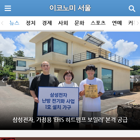
뉴스
정치
경제
사회
문화
스포츠
연예
커뮤
삼성전자 ‘2026 대한민국 올해의 녹색상품’서 16개 제품
삼성전자, 가정용 ‘EHS 히트펌프 보일러’ 본격 공급
선정