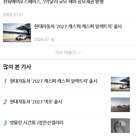
한화에어로스페이스, 5억달러 규모 해외 공모채권 발행
고조시켰다. 개막식에서는 담화문화재
일시적 손실)으로 인해 전년 대비 감소
를 비롯해 시즈오카현 각지의 개성 있는
와 리듬감 있는 화면 구성을 더해 현대
수상하며 2관왕에 올랐다. 올해 국내 시
기록이다. KGM은 판매 물량과 흑자 규
단 (사)세계평화미술대전 조직위원회
했다. 은행부문은 부산은행과 경남은행
크래프트 캔맥주 총 20종을 준비했다.
적인 조형 언어를 구현하고 있으며, 전
장에 처음 선보인 ‘EHS 히트펌프 보일
모 확대를 위해 증가세를 보이고 있는
이사회의장인 담화 이존영 이사장과 김
2026.07.21
의 당기순이익이 각각 505억원, 35억
통조림 100종과 크래프트 캔맥주 20종
통과 현대가 조화를 이루는 화조화를
러’는 자연 상태의 공기열과 전기를 활
글로벌 시장은 물론, 내수 시장 대응을
용모 운영위원장은 공히 “예술은 국경
원 감소하면서 전년 동기 대비 540억원
을 조합하면 총 2,000가지의 페어링을
선보인다. 작품 속 꽃과 새의 이미지는
용해 실내 난방과 온수를 공급하는 고효
강화하고 있다. 국내 시장에서는 지난
과 언어를 넘어 세계인을 하나로 잇는
현대자동차 ‘2027 캐스퍼·캐스퍼 일렉트릭’ 출시
줄어든 3562억원을 기록했다. 반면 비
즐길 수 있어 자신만의 최고의 조합을
생명의 순환과 자연의 질서를 상징하는
율 난방 솔루션이다. 삼성전자는 고효율
5월 신차 KGM 뉴 토레스 출시는 물론
평화의 언어”라며 국제 문화교류의 중
은행부문은 캐피탈(+91억원), 투자증
찾는 재미를 선사한다. '칸칸 비어가든'
동시에 삶의 소중한 순간과 존재에 대
열교환기와 히트펌프 보일러 기술을 적
구매부터 관리까지 부담은 줄이고 만족
요성을 강조했다. 세계문화가 서울에서
권(+231억원), 저축은행(+23억원),
2026.07.16
개요 기간: 2026년 6월 1일~8월 31일
한 감사, 그리고 일상 속에서 발견하는
용해 기존 화석 연료 보일러 대비 에너
은 높이는 ‘KGM 토탈케어 패키지’ 프로
하나 되다. 이날 시상식에는 주한 페루
자산운용(+260억원), 벤처투자(+28억
시간: 10:00~21:00(라스트 오더 20:3
희망과 아름다움을 전한다. 2026년 8
지 효율을 약 5배 높였다. ‘비스포크 AI
그램을 운영하고 있으며, 차량 판매와
공화국 대사 부부, 주한 스리랑카 대사,
원) 등의 실적 개선에 힘입어 전년 동기
기사 더보기
0) 장소: 소라노 비치 Books＆Cafe 요
월 무더위가 절정인 계절에 더위에 지
무풍콤보 갤러리 프로’ 에어컨은 생활
정비까지 원스톱 서비스가 가능한 ‘3S
주한 우즈베키스탄 대사관 부대사를 비
대비 638억원 증가한 1726억원의 당
금: 입장 무료 / 오리지널 플레이트 2,0
친 시각을 산뜻하게 깨워줄 백정희 작
패턴과 공간 환경에 맞춰 특화된 기류를
복합 대리점’을 개소하는 등 고객들에게
롯한 외교사절과 국내외 문화예술인 3
기순이익을 시현했다. 한편 그룹 자산건
00엔 / 크래프트 캔맥주 1,000엔부터
가의 화사한 색채와 섬세한 구성이 돋
선택할 수 있는 ‘AI·모션 바람’과 ‘쾌적제
많이 본 기사
편리하고 차별화된 서비스를 제공하기
50여 명이 참석했다. 주한 페루공화국
전성 지표인 고정이하여신비율은 1.4
/ 통조림 300엔부터(모두 세금 포함)
보이는 꽃과 화려한 새그림 작품 30여
습’ 기능을 탑재했다. 삼성전자가 지난
위해 만전을 기하고 있다. 수출은 지난
파울 두클로스 파로디(Paul Duclos Pa
6%, 연체율은 1.34%로 전분기 대비
대상: 숙박객(주류는 만 20세 이상 제
점을 장은선 갤러리에서 선보인다. 작
해 특허 기술로 처음 선보인 ‘쾌적제
2월 유럽 판매 법인이 있는 독일 시장
1
rodi) 대사는 축사를 통해 “예술은 언어
현대자동차 ‘2027 캐스퍼·캐스퍼 일렉트릭’ 출시
각각 11bp와 8bp 개선됐다. 다만 건전
공) 좌석 수: 약 40석 비고: 오리지널 플
가는 현재 사단법인 민화 진흥현회 광
습’은 공간의 습도에 맞춰 냉매를 섬세
딜러 콘퍼런스를 시작으로 4월 독일 액
와 국경을 넘어 사람과 사람을 연결하
성 제지표는 동종업계 대비 다소 열위한
레이트, 크래프트 캔맥주, 통조림은 모
명 지부장과 민수희 회원으로 활발히
하게 조절하며 열교환기를 꼭 필요한 만
티언 하이브리드와 무쏘 EV 등 시승 행
는 가장 강력한 힘”이라며 페루의 대표
수준으로 그룹은 선제적인 리스크 관리
두 소진 시 판매 종료
활동하고 있다. 또한 서울 아트쇼, 뱅크
큼만 냉각해 제습한다. 이를 통해 불필
사, 튀르키예 무쏘 론칭 및 시승 행사, 6
적인 도시 민속예술인 치차 아트(Chich
와 자산건전성 개선 노력을 지속해 나갈
2
현대자동차 ‘2027 넥쏘’ 출시
아트페어, 대만 아트페어를 비롯한 아
요한 냉기를 방출하지 않아 실내 온도를
월 칠레와 독일에서 무쏘 론칭 및 시승
a Art)를 소개하고, 세계평화미술대전
계획이다. 자본적정성을 나타내는 보통
트페어와 구마모토현립 미술관과 한국
균일하게 유지할 수 있고 에너지 사용량
행사를 갖는 등 신차 출시를 확대하며
이 국제 문화 다양성을 알리는 중요한
주자본(CET1)비율은 효율적인 위험가
미술관 등 다수의 국내외 단체전을 참
도 기존 제습 기능 대비 최대 30% 절
글로벌 시장 공략에 박차를 가하고 있
플랫폼으로 성장한 것을 높이 평가했
중자산(RWA) 관리와 이익잉여금 증가
여하며 작품 활동을 이어가고 있다. 대
감한다. 일체형 세탁건조기 ‘비스포크 A
다. KGM은 내수와 수출 등 판매 물량
3
맞물린 시간展 /장은선갤러리
다. 주한 우즈베키스탄 아브두살로모프
에도 불구하고, 우량자산 중심의 자산
한민국민화 대전 최우수상을 비롯한 다
I 콤보’는 ‘프리히트(Pre-heat)’ 방식의
증가에 힘입어 2023년 이후 4년 연속
알리쉐르 대사는 “실크로드의 중심국가
성장과 지속적인 주주환원 정책의 영향
수의 수상 경력을 보유하고 있으며, 한
고효율 히트펌프 기술을 탑재해 ‘쾌속
흑자를 기록하며 지속가능한 성장 기반
인 우즈베키스탄은 문화교류를 국가 발
으로 전분기 대비 16bp 하락한 12.1