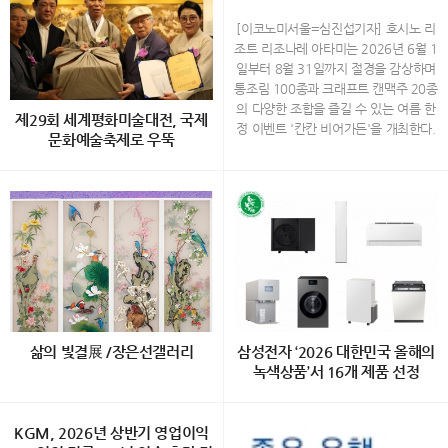
×크래프트 맥주 20종…'칸칸 비
어가든' 개최
[이코노미서울=심진섭기자] 호시노 리
조트 리조나레 아타미는 2026년 6월 1
일부터 8월 31일까지 절경을 감상하며
통조림 100종과 크래프트 캔맥주 20종
의 다양한 조합을 즐길 수 있는 여름 한
제29회 세계평화미술대전, 국제
정 이벤트 '칸칸 비어가든'을 개최한다.
문화예술축제로 우뚝
하늘과 바다, 숲이 어우러진 리조트 리
조나레 아타미의 최상층에 위치한 '소라
ㄷ 30개국 1,200여 점 출품… 주한 외
노 비치 Books＆Cafe'에서 열리는 이
교사절과 국내외 작가 350여 명 참석
번 이벤트는 통조림을 테마로 꾸며진 공
예술·외교·전통문화·나눔이 어우러진
간에서 시즈오카현의 특산 통조림과 지
대한민국 대표 국제 문화예술 플랫폼
역 크래프트 캔맥주를 함께 경험할 수
“예술로 세계를 잇다…” 국내에서 으뜸
있도록 기획됐다. 올해는 재료와 소스를
가는 국제문화예술 행사인 ‘제29회 세
자유롭게 조합해 즐기는 '오리지널 플레
계평화미술대전’이 지난 7월 29일 서울
이트'가 새롭게 추가돼 통조림의 색다른
종로구 인사동 ‘한국미술관’에서 성황리
매력을 발견할 수 있다. 통조림 100종
에 개최됐다. 이번 행사는 (사)세계평화
으로 꾸며진 특별한 공간 사가미만과 아
삶의 빛결展 /장은선갤러리
삼성전자 ‘2026 대한민국 올해의
미술대전 조직위원회(위원장· 담화 이
타미 시내를 한눈에 내려다볼 수 있는
녹색상품’서 16개 제품 선정
존영)와 Diplomatic Journal이 주관하
'소라노 비치 Books＆Cafe'에는 통조
고, 세계평화미술대전 운영위원회와 담
림을 모티브로 한 원형 선반과 산뜻한
백정희 초대展 "삶의 빛결" 2026.8.1
[이코노미서울=전영구기자] 삼성전자
화문화재단이 공동 주최했으며, 문화체
컬러의 장식이 새롭게 설치된다. 참치
2(수) ~ 8.27(목) 장은선갤러리 (서울
KGM, 2026년 상반기 영업이익
의 생활가전과 스마트폰 등 총 16개 제
육관광부, 서울특별시, 경기도, (사)한