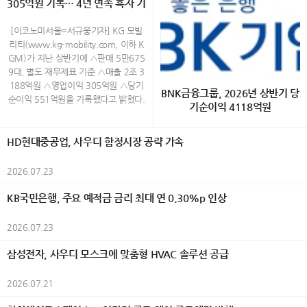
통조림을 비롯한 해산물, 오뎅 등 개성
305억원 기록… 4년 연속 흑자 기
시 종로구 운니동 19번지) www.galle
품이 비영리 시민단체 녹색구매네트워
국예술문화단체총연합회(한국예총), 시
있는 제품까지 시즈오카현을 중심으로
ryjang.com (02-730-3533) Open A
록
크가 주관하는 ‘2026 대한민국 올해의
민행정신문, 외교저널, K-민화, K-컬처,
생산된 통조림 100종이 전시되며, 방문
M 11:00 ~ PM 6:00 (월~토) / 일요
녹색상품’으로 선정됐다. AI 기반 에너
[이코노미서울=서규웅기자] KG 모빌
UN저널, K-그라피, 이코노미서울 등이
객은 다양한 통조림을 직접 살펴보고 취
일,공휴일 휴관 40대 촉망받는 민화작
지 절감 기술과 고효율 기술을 적용한
리티(www.kg-mobility.com, 이하 K
후원했다. 올해 대전에는 30개국에서
향에 맞는 제품을 선택할 수 있다. 취향
가 백정희의 그림은 화려하다 전통 화
제품들이 소비자와 환경 전문가들로부
GM)가 지난 상반기에 △판매 5만675
1,200여 점의 작품이 출품됐으며, 엄정
대로 완성하는 오리지널 플레이트 올해
조도를 현대적인 감각으로 재해석한 채
터 높게 평가를 받았다. 삼성전자는 생
9대, 별도 재무제표 기준 △매출 2조 3
한 심사를 거쳐 550여 명의 수상자가
처음 선보이는 오리지널 플레이트는 통
색화 작업을 하고 있는데 작가는 새와
활가전 14개 제품과 모바일 2개 제품이
188억원 △영업이익 305억원 △당기
선정됐다. 전시는 7월 29일부터 8월 3
BNK금융그룹, 2026년 상반기 당
조림의 새로운 즐기는 방법을 제안한다.
꽃을 삶과 감정, 가족에 대한 기억을 담
선정되며 업계에서 가장 많은 상을 수상
순이익 551억원을 기록했다고 밝혔다.
일까지 한국미술관 2·3층에서 열리며,
기순이익 4118억원
참치, 벚꽃새우, 시라스(일본산 어린 멸
아내는 상징적 존재로 표현하며, 자연
했다. 생활가전에서는 △EHS 히트펌프
상반기 실적은 무쏘 등 글로벌 시장 신
회화, 한국화, 조각, 공예, 사진, AI아트,
치) 등 5종의 통조림 가운데 하나를 선
속 생명들의 모습을 통해 인간 내면의
보일러 △비스포크 AI 무풍콤보 갤러리
차 론칭과 신시장 진출 확대 등을 통한
K-민화, K-그라피 등 다양한 장르의 작
[이코노미서울=금융팀] BNK금융그룹
택한 뒤 감귤과 허브 등의 재료, 와사비
이야기를 풀어낸다. 이번 전시에서는
프로 △비스포크 AI 무풍콤보 프로 벽걸
수출 물량 증가와 함께 수익성 개선 및
HD현대중공업, 사우디 함정시장 공략 가속
품을 선보여 세계 문화의 다양성과 예
(회장 빈대인)은 28일(화) 실적공시를
를 활용한 마요네즈 소스를 포함한 3가
화려한 색채와 섬세한 필치로 표현된
이 △비스포크 AI 콤보 △비스포크 AI
생산성 향상 노력 등에 힘입어 2023년
술적 가치를 한자리에서 만날 수 있도
통해 2026년 상반기 그룹 연결 당기순
지 소스를 자유롭게 조합해 자신만의 메
화조화를 통해 희망과 사랑, 치유의 메
원바디 △비스포크 AI 얼음정수기 △비
이후 4년 연속 흑자를 기록한 것이다.
2026.07.23
록 했다. 예술과 외교가 만난 세계평화
이익(지배기업지분)이 4118억원을 기
뉴를 완성할 수 있다. 예상 밖의 재료 조
세지를 전하며, 삶의 결마다 스며든 행
스포크 AI 하이브리드 냉장고 △비스포
이러한 성과는 경쟁력 있는 신차 출시
의 축제 행사는 식전행사로 시작됐다.
록했다고 밝혔다. 이는 전년 동기(4758
합을 통해 익숙한 통조림의 새로운 풍미
복과 자연의 생명력을 따뜻한 시선으로
크 AI 김치냉장고 △비스포크 AI 식기세
와 판매 물량 증대 등을 통해 이익을 실
KB국민은행, 주요 예적금 금리 최대 연 0.30%p 인상
대한민국 혁필革筆의 대가인 104세 허
억원) 대비 640억원(△13.5%) 감소한
를 경험할 수 있는 것이 특징이다. 통조
담아낸다. 백정희 작가의 작품에서 새
척기 △비스포크 AI 스팀 울트라 로봇청
현하며 지속가능한 성장 기반을 다지고
운 남상준 선생은 길이 5m의 대형 작
수준이다. 이번 실적은 조정영업이익 증
림 100종과 즐기는 크래프트 캔맥주 2
는 자신의 내면과 삶을 은유적으로 투
소기 △비스포크 AI 에어드레서 △비스
있다는 것을 보여 주는 것으로 그 의미
2026.07.23
품 ‘세계평화’를 즉석에서 완성하는 특
가와 충당금전입액 감소 등 경상적인 수
0종 시즈오카현 후지노미야시의 크래
영한 상징적 존재로 등장한다. 화면 속
포크 AI 인덕션 △인피니트 라인 후드일
가 있다. 또한 상반기 판매는 내수 2만
별 퍼포먼스를 선보여 관람객들의 큰
익성 개선에도 불구하고, 작년 상반기
프트 맥주 양조장 'FUJIYAMA HUNTE
등장하는 새는 사랑과 가족에 대한 소
체형 인덕션 △인버터 제습기 등 총 14
1806대, 수출 3만4953대 등 총 5만6
삼성전자, 사우디 모스크에 맞춤형 HVAC 솔루션 공급
호응을 받았다. 이어 '조낭경 고운자락'
반영된 BNK강남코어오피스펀드 청산
R'S BEER'와 협업해 개발한 리조나레
망, 삶의 기쁨과 그리움을 담아내며 자
개 제품이 이름을 올렸다. 이 가운데 ‘비
759대로 전년 동기 대비 6.5% 증가했
K-민화 한복패션쇼가 펼쳐져 한국 전통
이익(544억원)에 따른 기저효과와 올
아타미 오리지널 크래프트 캔맥주도 만
연과 인간의 감정이 어우러지는 서정적
스포크 AI 무풍콤보 프로 벽걸이’ 에어
으며, 특히 지난 6월 KGM 역대 월 최
한복과 K-민화의 아름다움을 국내외 귀
2026.07.21
해 여의도코어오피스펀드 외부지분 매
나볼 수 있다. 감귤 향이 은은하게 퍼지
풍경을 만들어낸다. 작가는 전통 화조
컨과 ‘비스포크 AI 김치냉장고’는 소비자
대 실적을 기록한 수출은 2014년 상반
빈들에게 소개하며 행사분위기를 한층
입에 따른 정산 손실 440억원(회계상
는 산뜻한 풍미가 특징인 오리지널 맥주
화의 형식을 재해석하며 장식적인 색채
평가에서 높은 점수를 받아 ‘인기상’까지
기(4만1000대) 이후 12년 만에 최대