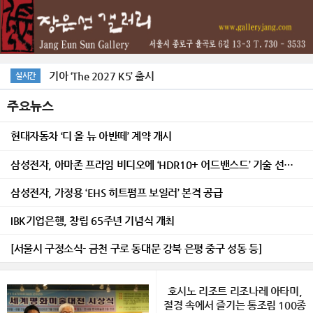
기아 ‘The 2027 K5’ 출시
실시간
맞물린 시간展 /장은선갤러리
주요뉴스
현대자동차 ‘디 올 뉴 아반떼’ 계약 개시
삼성전자, 아마존 프라임 비디오에 ‘HDR10+ 어드밴스드’ 기술 선보여
삼성전자, 가정용 ‘EHS 히트펌프 보일러’ 본격 공급
IBK기업은행, 창립 65주년 기념식 개최
[서울시 구정소식- 금천 구로 동대문 강북 은평 중구 성동 등]
호시노 리조트 리조나레 아타미,
절경 속에서 즐기는 통조림 100종