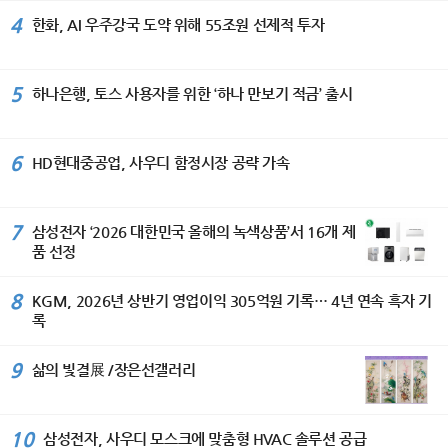
국 민화 뮤지엄에 작품이 소장되어 있
코스’ 기준 69분 만에 세탁부터 건조까
을 다지고 있다며, 상승세가 이어지고
전의 핵심 가치로 삼고 있다”며 ‘이번 세
4%를 기록했다. 그룹은 앞으로도 위험
4
한화, AI 우주강국 도약 위해 55조원 선제적 투자
다. [이코노미서울=김수미기자]
지 완료한다. 또 세탁 패턴을 학습해 세
있는 수출은 물론 고객들에게 편리하고
계평화미술대전이 국가 간 우정과 상호
가중자산을 보다 효율적으로 관리해 자
제와 물 낭비를 막는 ‘AI 세제자동투입’
차별화된 서비스 제공과 고객 접점 확
이해를 더욱 깊게 하는 계기가 되기를
본비율을 안정적으로 개선해 나갈 방침
기능도 갖췄다. 스마트싱스 AI 절약 모
대 등 내수 시장 대응에도 만전을 기해
바란다.“고 축하했다. 주한 스리랑카 대
이다. 이날 이사회에서는 주당 150원의
드 적용 시 세탁 시 최대 60%, 건조 시
판매 물량 증대와 함께 수익성을 더욱
5
하나은행, 토스 사용자를 위한 ‘하나 만보기 적금’ 출시
사는 “예술은 서로 다른 문화와 전통을
분기 현금배당을 결의했으며, 올해 상반
최대 30%까지 에너지 소비를 절감할
확대해 나갈 것이라고 밝혔다.
이해하고 존중하게 하는 가장 아름다운
기 매입한 자사주 약 349만주(약 600
수 있다. ‘비스포크 AI 얼음정수기’는 하
가교”라며 “세계평화미술대전이 세계
억원 규모)는 3분기 중 전량 소각할 예
루 최대 8kg, 약 1000개의 얼음을 만
각국 예술인들이 우정과 신뢰를 나누는
6
정이다. BNK금융그룹 CFO 박성욱 부
HD현대중공업, 사우디 함정시장 공략 가속
드는 제빙 성능을 갖췄다. NSF 인증 ‘4
국제 문화교류의 장으로 더욱 발전하기
사장은 “지난해 반영된 강남 BNK디지
단계 필터’로 미세플라스틱부터 중금속,
를 기대한다”고 밝혔다. 104세 혁필 거
털타워 매각이익에 따른 기저효과로 당
박테리아 등 82종의 유해 물질을 걸러
장에게 바친 특별 헌정식 이번 시상식
기순이익은 전년 동기 대비 감소했
낸다. 사용 패턴을 학습해 미사용 시간
7
삼성전자 ‘2026 대한민국 올해의 녹색상품’서 16개 제
에서는 허운 남상준 선생을 위한 특별
다”며 “다만 부동산 펀드 관련 일회성
에 직수관과 얼음을 보관하는 아이스룸
품 선정
헌정식도 마련됐다. 담화 이존영 이사
요인을 제외한 경상적인 당기순이익을
을 자동 살균하는 ‘AI 맞춤 살균’ 기능도
장은 남상준 선생에게 장수장학증서와
비교하면, 상반기 순이익은 4558억원
지원해 더욱 위생적으로 사용할 수 있
장학금 104만 원, 1,000만 원 상당의
8
KGM, 2026년 상반기 영업이익 305억원 기록… 4년 연속 흑자 기
으로 전년동기대비 344억원(+8.2%)
다. ‘인버터 제습기’는 제습 효율을 높이
봉안증서를 전달하며 대한민국 전통예
록
증가하는 등 본업의 수익성은 꾸준히 개
는 ‘디지털 인버터 컴프레서’가 탑재돼
술 발전에 기여한 공로에 깊은 존경을
선되고 있다. 앞으로도 안정적인 수익
전 모델 에너지 소비효율 1등급을 지원
표했다. 또한 900만 원 상당의 안동포
기반을 강화하고 자본 및 건전성 관리에
9
한다. 여기에 AI 절약모드를 사용하면
삶의 빛결展 /장은선갤러리
수의가 장수와 건강을 기원하는 뜻에서
도 최선을 다하겠다”고 말했다. IBK기업
전력 사용량을 최대 30% 줄일 수 있
전달됐다. 이 안동포는 빛가람㈜ 유석
은행, 비대면 전용 ‘I-포켓몬 체크카드’
어, 덥고 습한 여름철은 물론 사계절 내
우 대표이사의 기부로 마련됐으며, 유
출시 IBK기업은행(은행장 장민영)은 28
내 사용해도 전기료 걱정을 덜 수 있다.
10
대표는 이날 담화 이존영 이사장에게
삼성전자, 사우디 모스크에 맞춤형 HVAC 솔루션 공급
일 비대면 전용 상품인 ‘I-포켓몬 체크카
모바일 부문에서는 갤럭시 S26 시리즈