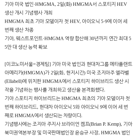
기아 미국 법인
·HMGMA, 2
일
(
화
) HMGMA
서 스포티지
HEV
생산 개시 기념행사 개최
HMGMA
최초 기아 모델이자 첫
HEV,
아이오닉
5·9
에 이어 세
번째 생산 차종
기아
,
웨스트포인트
·HMGMA
역량 합산해
30
년까지 연간 최대
5
5
만 대 생산 능력 확보
[
이코노미서울
=
경제팀
]
기아 미국 법인과 현대차그룹 메타플랜트
아메리카
(HMGMA)
가
2
일
(
화
,
현지시간
)
미국 조지아주 엘라벨
(Ellabell)
에 위치한
HMGMA
에서 스포티지 하이브리드 생산 시
작을 기념하는 행사를 개최하고 생산을 본격화했다
.
기아 스포티지 하이브리드는
HMGMA
최초의 기아 모델이자 첫
번째 하이브리드
,
현대차 아이오닉
5
와 아이오닉
9
에 이어 세 번
째로
HMGMA
에서 생산되는 차량이다
.
기념행사에는 조지아 주지사 브라이언 켐프
(Brian P. Kemp),
기아
북미권역본부장 및 미국판매법인장 윤승규 사장
, HMGMA
법인