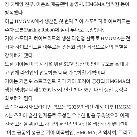
장 허태양 전무
,
이준호 애틀랜타 총영사
, HMGMA
임직원 등이
참석했다
.
이날
HMGMA
에서 생산된 첫 번째 기아 스포티지 하이브리드는
주차 로봇
(Parking Robot)
에 실려 무대로 등장했다
.
기아 스포티지 하이브리드의 생산 라인업 합류로
HMGMA
는 전
기차
·
하이브리드를 아우르는 전동화 생산 거점으로서의 역할을
강화하게 됐다
.
또한 기아는 미국 시장을 위한
SUV
생산 및 판매 규모를 확대하
고 전체 라인업의 전동화를 더욱 가속화할 계획이다
.
기아는 기존 웨스트포인트 지역 기아 조지아 공장과
HMGMA
의
생산 역량을 더해
2030
년까지 연간 최대
55
만 대의 생산 능력을
확보하게 된다
.
조지아 주지사 브라이언 켐프는
“2025
년 생산 개시 이후
HMGM
A
는 조지아 출신 인재들로 구성된 우수한 팀을 구축했으며 이제
전국 고객을 위한 또 하나의 혁신적인 차량을 생산하게 됐다
”
며
“
이번 공동의 성공은 기아 미국법인
, HMGMA,
지역사회
,
그리고