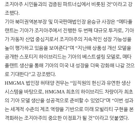
조지아주 시민들과의 검증된 파트너십에서 비롯된 것
”
이라고 강
조했다
.
기아 북미권역본부장 및 미국판매법인장 윤승규 사장은
“
메타플
랜트는 기아가 조지아주에서 진행한 두 번째 대규모 투자로
,
기아
가 자동차 산업 중심지로서 조지아주의 지속적인 성장 가능성을
높이 평가하고 있음을 보여준다
”
며
“
지난해 상품성 개선 모델을
공개한 스포티지 하이브리드는 기아의 베스트셀링 모델로
,
메타
플랜트 생산을 통해 기아의 미국 내 성장을 더욱 강화해 나갈 것으
로 기대한다
”
고 강조했다
.
HMGMA
법인장 허태양 전무는
“
임직원의 헌신과 유연한 생산
시스템을 바탕으로
, HMGMA
최초의 하이브리드 차량이자 최초
의 기아 모델 생산을 성공적으로 준비할 수 있었다
”
며
“
이번 성과
는 세계적 수준의 제조 역량을 기반으로 미래 모빌리티 구현을 본
격화하는 조지아주의 중요한 이정표가 될 것
”
이라고 덧붙였다
.