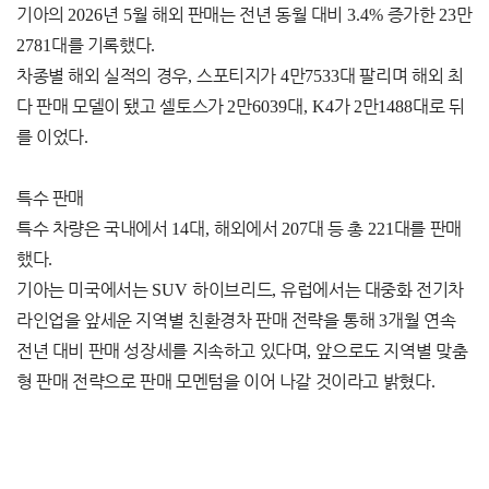
기아의
2026
년
5
월 해외 판매는 전년 동월 대비
3.4%
증가한
23
만
2781
대를 기록했다
.
차종별 해외 실적의 경우
,
스포티지가
4
만
7533
대 팔리며 해외 최
다 판매 모델이 됐고 셀토스가
2
만
6039
대
, K4
가
2
만
1488
대로 뒤
를 이었다
.
특수 판매
특수 차량은 국내에서
14
대
,
해외에서
207
대 등 총
221
대를 판매
했다
.
기아는 미국에서는
SUV
하이브리드
,
유럽에서는 대중화 전기차
라인업을 앞세운 지역별 친환경차 판매 전략을 통해
3
개월 연속
전년 대비 판매 성장세를 지속하고 있다며
,
앞으로도 지역별 맞춤
형 판매 전략으로 판매 모멘텀을 이어 나갈 것이라고 밝혔다
.