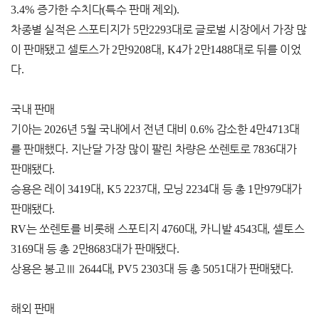
3.4%
증가한 수치다
(
특수 판매 제외
).
차종별 실적은 스포티지가
5
만
2293
대로 글로벌 시장에서 가장 많
이 판매됐고 셀토스가
2
만
9208
대
, K4
가
2
만
1488
대로 뒤를 이었
다
.
국내 판매
기아는
2026
년
5
월 국내에서 전년 대비
0.6%
감소한
4
만
4713
대
를 판매했다
.
지난달 가장 많이 팔린 차량은 쏘렌토로
7836
대가
판매됐다
.
승용은 레이
3419
대
, K5 2237
대
,
모닝
2234
대 등 총
1
만
979
대가
판매됐다
.
RV
는 쏘렌토를 비롯해 스포티지
4760
대
,
카니발
4543
대
,
셀토스
3169
대 등 총
2
만
8683
대가 판매됐다
.
상용은 봉고
Ⅲ
2644
대
, PV5 2303
대 등 총
5051
대가 판매됐다
.
해외 판매