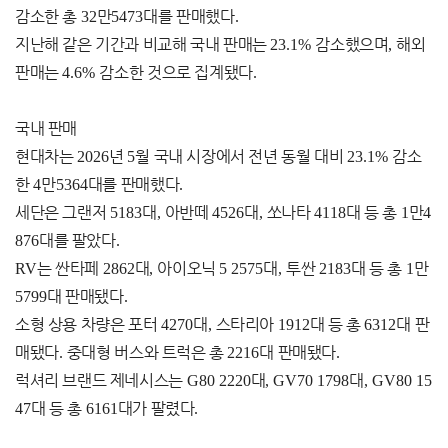
감소한 총
32
만
5473
대를 판매했다
.
지난해 같은 기간과 비교해 국내 판매는
23.1%
감소했으며
,
해외
판매는
4.6%
감소한 것으로 집계됐다
.
국내 판매
현대차는
2026
년
5
월 국내 시장에서 전년 동월 대비
23.1%
감소
한
4
만
5364
대를 판매했다
.
세단은 그랜저
5183
대
,
아반떼
4526
대
,
쏘나타
4118
대 등 총
1
만
4
876
대를 팔았다
.
RV
는 싼타페
2862
대
,
아이오닉
5 2575
대
,
투싼
2183
대 등 총
1
만
5799
대 판매됐다
.
소형 상용 차량은 포터
4270
대
,
스타리아
1912
대 등 총
6312
대 판
매됐다
.
중대형 버스와 트럭은 총
2216
대 판매됐다
.
럭셔리 브랜드 제네시스는
G80 2220
대
, GV70 1798
대
, GV80 15
47
대 등 총
6161
대가 팔렸다
.