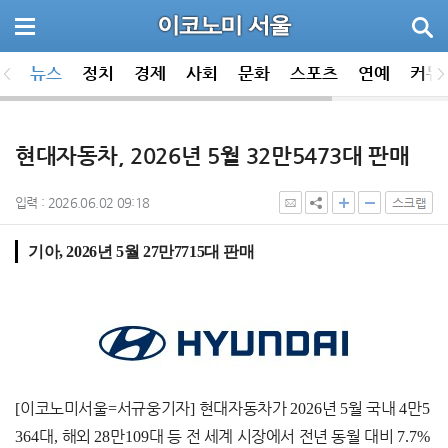
뉴스
정치
경제
사회
문화
스포츠
연예
커뮤
현대자동차, 2026년 5월 32만5473대 판매
입력 : 2026.06.02 09:18
기아, 2026년 5월 27만7715대 판매
[
이코노미서울
=
서규웅기자
]
현대자동차가
2026
년
5
월 국내
4
만
5
364
대
,
해외
28
만
109
대 등 전 세계 시장에서 전년 동월 대비
7.7%