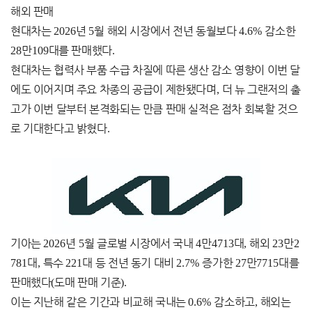
해외 판매
현대차는
2026
년
5
월 해외 시장에서 전년 동월보다
4.6%
감소한
28
만
109
대를 판매했다
.
현대차는 협력사 부품 수급 차질에 따른 생산 감소 영향이 이번 달
에도 이어지며 주요 차종의 공급이 제한됐다며
,
더 뉴 그랜저의 출
고가 이번 달부터 본격화되는 만큼 판매 실적은 점차 회복할 것으
로 기대한다고 밝혔다
.
기아는
2026
년
5
월 글로벌 시장에서 국내
4
만
4713
대
,
해외
23
만
2
781
대
,
특수
221
대 등 전년 동기 대비
2.7%
증가한
27
만
7715
대를
판매했다
(
도매 판매 기준
).
이는 지난해 같은 기간과 비교해 국내는
0.6%
감소하고
,
해외는