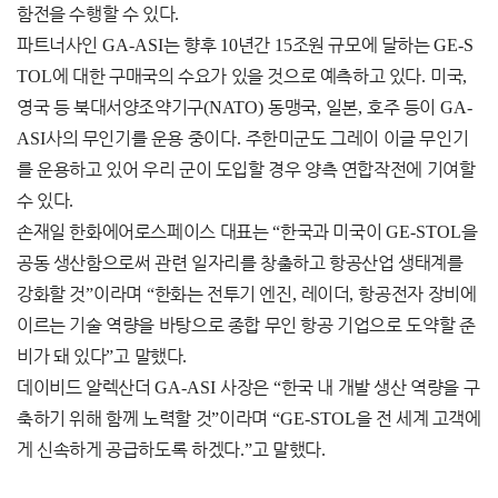
함전을 수행할 수 있다
.
파트너사인
GA-ASI
는 향후
10
년간
15
조원 규모에 달하는
GE-S
TOL
에 대한 구매국의 수요가 있을 것으로 예측하고 있다
.
미국
,
영국 등 북대서양조약기구
(NATO)
동맹국
,
일본
,
호주 등이
GA-
ASI
사의 무인기를 운용 중이다
.
주한미군도 그레이 이글 무인기
를 운용하고 있어 우리 군이 도입할 경우 양측 연합작전에 기여할
수 있다
.
손재일 한화에어로스페이스 대표는
“
한국과 미국이
GE-STOL
을
공동 생산함으로써 관련 일자리를 창출하고 항공산업 생태계를
강화할 것
”
이라며
“
한화는 전투기 엔진
,
레이더
,
항공전자 장비에
이르는 기술 역량을 바탕으로 종합 무인 항공 기업으로 도약할 준
비가 돼 있다
”
고 말했다
.
데이비드 알렉산더
GA-ASI
사장은
“
한국 내 개발 생산 역량을 구
축하기 위해 함께 노력할 것
”
이라며
“GE-STOL
을 전 세계 고객에
게 신속하게 공급하도록 하겠다
.”
고 말했다
.