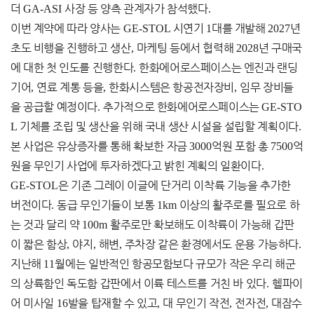
더
GA-ASI
사장 등 양측 관계자가 참석했다
.
이번 계약에 따라 양사는
GE-STOL
시연기
1
대를 개발해
2027
년
초도 비행을 진행하고 생산
,
마케팅 등에서 협력해
2028
년 구매국
에 대한 첫 인도를 진행한다
.
한화에어로스페이스는 엔진과 랜딩
기어
,
연료 계통 등을
,
한화시스템은 항공전자장비
,
임무 장비들
을 공급할 예정이다
.
추가적으로 한화에어로스페이스는
GE-STO
L
기체를 조립 및 생산을 위해 국내 생산 시설을 설립할 계획이다
.
본 사업은 유상증자를 통해 확보한 자금
3000
억원 포함 총
7500
억
원을 무인기 사업에 투자하겠다고 밝힌 계획의 일환이다
.
GE-STOL
은 기존 그레이 이글에 단거리 이착륙 기능을 추가한
버전이다
.
동급 무인기들이 보통
1km
이상의 활주로를 필요로 하
는 것과 달리 약
100m
활주로만 확보해도 이착륙이 가능해 갑판
이 짧은 함상
,
야지
,
해변
,
주차장 같은 환경에서도 운용 가능하다
.
지난해
11
월에는 일반적인 항공모함보다 규모가 작은 우리 해군
의 상륙함인 독도함 갑판에서 이륙 테스트를 거친 바 있다
.
헬파이
어 미사일
16
발을 탑재할 수 있고
,
대 무인기 작전
,
전자전
,
대잠수