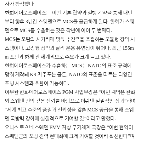
자가 참석했다
.
한화에어로스페이스는 이번 기본 협약과 실행 계약을 통해 내년
부터 향후
3
년간 스웨덴으로
MCS
를 공급하게 된다
.
한화가 스웨
덴으로
MCS
를 수출하는 것은 작년에 이어 두 번째다
.
MCS
는 포탄의 사거리에 맞춰 추진력을 조절하는 모듈형 장약 시
스템이다
.
고정형 장약과 달리 운용 유연성이 뛰어나
,
최근
155m
m
포탄과 함께 전 세계적으로 수요가 크게 늘고 있다
.
한화에어로스페이스가 수출하는
MCS
는
NATO
의 표준 규격에
맞춰 제작돼
K9
자주포는 물론
, NATO
의 표준을 따르는 다양한
포병 시스템과 호환이 가능하다
.
이부환 한화에어로스페이스
PGM
사업부장은
“
이번 계약은 한화
와 스웨덴 간의 깊은 신뢰를 바탕으로 이뤄낸 실질적인 성과
”
라며
“
세계 최고 수준의 품질과 신뢰성을 갖춘
MCS
공급을 통해 스웨
덴 국방력 강화에 실질적으로 기여할 것
”
이라고 말했다
.
요나스 로츠네 스웨덴
FMV
지상 무기체계 국장은
“
이번 협약이
스웨덴군의 포병 전력 현대화에 크게 기여할 것이라 확신한다
”
며