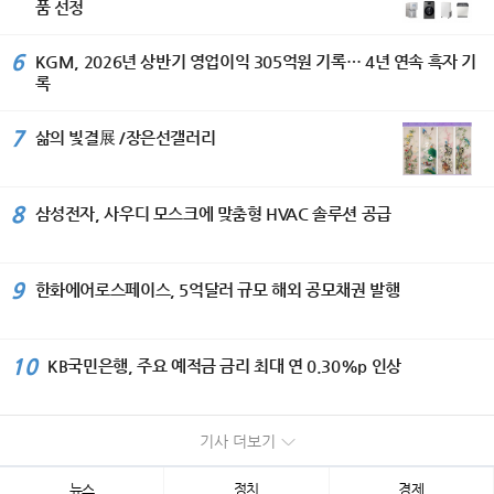
품 선정
6
KGM, 2026년 상반기 영업이익 305억원 기록… 4년 연속 흑자 기
록
7
삶의 빛결展 /장은선갤러리
8
삼성전자, 사우디 모스크에 맞춤형 HVAC 솔루션 공급
9
한화에어로스페이스, 5억달러 규모 해외 공모채권 발행
10
KB국민은행, 주요 예적금 금리 최대 연 0.30%p 인상
기사 더보기
뉴스
정치
경제