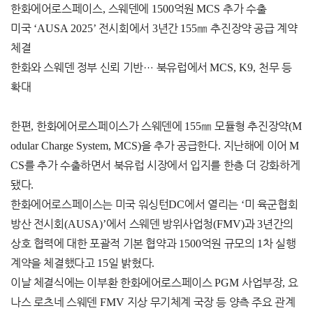
한화에어로스페이스
,
스웨덴에
1500
억원
MCS
추가 수출
미국
‘AUSA 2025’
전시회에서
3
년간
155
㎜
추진장약 공급 계약
체결
한화와 스웨덴 정부 신뢰 기반
…
북유럽에서
MCS, K9,
천무 등
확대
한편
,
한화에어로스페이스가 스웨덴에
155
㎜
모듈형 추진장약
(M
odular Charge System, MCS)
을 추가 공급한다
.
지난해에 이어
M
CS
를 추가 수출하면서 북유럽 시장에서 입지를 한층 더 강화하게
됐다
.
한화에어로스페이스는 미국 워싱턴
DC
에서 열리는
‘
미 육군협회
방산 전시회
(AUSA)’
에서 스웨덴 방위사업청
(FMV)
과
3
년간의
상호 협력에 대한 포괄적 기본 협약과
1500
억원 규모의
1
차 실행
계약을 체결했다고
15
일 밝혔다
.
이날 체결식에는 이부환 한화에어로스페이스
PGM
사업부장
,
요
나스 로츠네 스웨덴
FMV
지상 무기체계 국장 등 양측 주요 관계