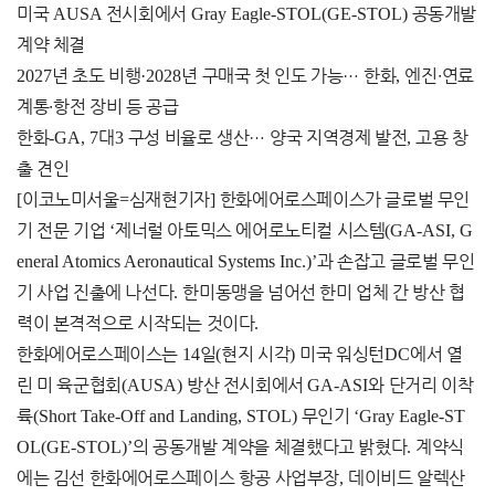
미국
AUSA
전시회에서
Gray Eagle-STOL(GE-STOL)
공동개발
계약 체결
2027
년 초도 비행
·2028
년 구매국 첫 인도 가능
…
한화
,
엔진
∙
연료
계통
∙
항전 장비 등 공급
한화
-GA, 7
대
3
구성 비율로 생산
…
양국 지역경제 발전
,
고용 창
출 견인
[
이코노미서울
=
심재현기자
]
한화에어로스페이스가 글로벌 무인
기 전문 기업
‘
제너럴 아토믹스 에어로노티컬 시스템
(GA-ASI, G
eneral Atomics Aeronautical Systems Inc.)’
과 손잡고 글로벌 무인
기 사업 진출에 나선다
.
한미동맹을 넘어선 한미 업체 간 방산 협
력이 본격적으로 시작되는 것이다
.
한화에어로스페이스는
14
일
(
현지 시각
)
미국 워싱턴
DC
에서 열
린 미 육군협회
(AUSA)
방산 전시회에서
GA-ASI
와 단거리 이착
륙
(Short Take-Off and Landing, STOL)
무인기
‘Gray Eagle-ST
OL(GE-STOL)’
의 공동개발 계약을 체결했다고 밝혔다
.
계약식
에는 김선 한화에어로스페이스 항공 사업부장
,
데이비드 알렉산