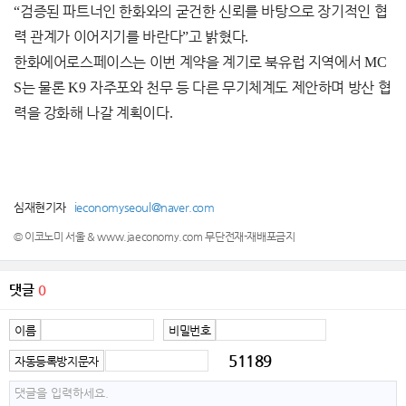
“
검증된 파트너인 한화와의 굳건한 신뢰를 바탕으로 장기적인 협
력 관계가 이어지기를 바란다
”
고 밝혔다
.
한화에어로스페이스는 이번 계약을 계기로 북유럽 지역에서
MC
S
는 물론
K9
자주포와 천무 등 다른 무기체계도 제안하며 방산 협
력을 강화해 나갈 계획이다
.
심재현기자
ieconomyseoul@naver.com
© 이코노미 서울 & www.jaeconomy.com 무단전재-재배포금지
댓글
0
이름
비밀번호
51189
자동등록방지문자