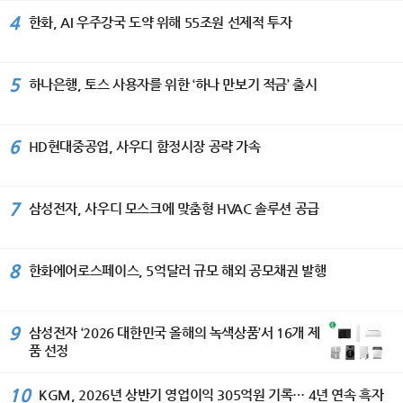
국 민화 뮤지엄에 작품이 소장되어 있
코스’ 기준 69분 만에 세탁부터 건조까
을 다지고 있다며, 상승세가 이어지고
전의 핵심 가치로 삼고 있다”며 ‘이번 세
4%를 기록했다. 그룹은 앞으로도 위험
4
한화, AI 우주강국 도약 위해 55조원 선제적 투자
다. [이코노미서울=김수미기자]
지 완료한다. 또 세탁 패턴을 학습해 세
있는 수출은 물론 고객들에게 편리하고
계평화미술대전이 국가 간 우정과 상호
가중자산을 보다 효율적으로 관리해 자
제와 물 낭비를 막는 ‘AI 세제자동투입’
차별화된 서비스 제공과 고객 접점 확
이해를 더욱 깊게 하는 계기가 되기를
본비율을 안정적으로 개선해 나갈 방침
기능도 갖췄다. 스마트싱스 AI 절약 모
대 등 내수 시장 대응에도 만전을 기해
바란다.“고 축하했다. 주한 스리랑카 대
이다. 이날 이사회에서는 주당 150원의
드 적용 시 세탁 시 최대 60%, 건조 시
판매 물량 증대와 함께 수익성을 더욱
5
하나은행, 토스 사용자를 위한 ‘하나 만보기 적금’ 출시
사는 “예술은 서로 다른 문화와 전통을
분기 현금배당을 결의했으며, 올해 상반
최대 30%까지 에너지 소비를 절감할
확대해 나갈 것이라고 밝혔다.
이해하고 존중하게 하는 가장 아름다운
기 매입한 자사주 약 349만주(약 600
수 있다. ‘비스포크 AI 얼음정수기’는 하
가교”라며 “세계평화미술대전이 세계
억원 규모)는 3분기 중 전량 소각할 예
루 최대 8kg, 약 1000개의 얼음을 만
각국 예술인들이 우정과 신뢰를 나누는
6
정이다. BNK금융그룹 CFO 박성욱 부
HD현대중공업, 사우디 함정시장 공략 가속
드는 제빙 성능을 갖췄다. NSF 인증 ‘4
국제 문화교류의 장으로 더욱 발전하기
사장은 “지난해 반영된 강남 BNK디지
단계 필터’로 미세플라스틱부터 중금속,
를 기대한다”고 밝혔다. 104세 혁필 거
털타워 매각이익에 따른 기저효과로 당
박테리아 등 82종의 유해 물질을 걸러
장에게 바친 특별 헌정식 이번 시상식
기순이익은 전년 동기 대비 감소했
낸다. 사용 패턴을 학습해 미사용 시간
7
삼성전자, 사우디 모스크에 맞춤형 HVAC 솔루션 공급
에서는 허운 남상준 선생을 위한 특별
다”며 “다만 부동산 펀드 관련 일회성
에 직수관과 얼음을 보관하는 아이스룸
헌정식도 마련됐다. 담화 이존영 이사
요인을 제외한 경상적인 당기순이익을
을 자동 살균하는 ‘AI 맞춤 살균’ 기능도
장은 남상준 선생에게 장수장학증서와
비교하면, 상반기 순이익은 4558억원
지원해 더욱 위생적으로 사용할 수 있
장학금 104만 원, 1,000만 원 상당의
8
한화에어로스페이스, 5억달러 규모 해외 공모채권 발행
으로 전년동기대비 344억원(+8.2%)
다. ‘인버터 제습기’는 제습 효율을 높이
봉안증서를 전달하며 대한민국 전통예
증가하는 등 본업의 수익성은 꾸준히 개
는 ‘디지털 인버터 컴프레서’가 탑재돼
술 발전에 기여한 공로에 깊은 존경을
선되고 있다. 앞으로도 안정적인 수익
전 모델 에너지 소비효율 1등급을 지원
표했다. 또한 900만 원 상당의 안동포
기반을 강화하고 자본 및 건전성 관리에
9
한다. 여기에 AI 절약모드를 사용하면
삼성전자 ‘2026 대한민국 올해의 녹색상품’서 16개 제
수의가 장수와 건강을 기원하는 뜻에서
도 최선을 다하겠다”고 말했다. IBK기업
전력 사용량을 최대 30% 줄일 수 있
품 선정
전달됐다. 이 안동포는 빛가람㈜ 유석
은행, 비대면 전용 ‘I-포켓몬 체크카드’
어, 덥고 습한 여름철은 물론 사계절 내
우 대표이사의 기부로 마련됐으며, 유
출시 IBK기업은행(은행장 장민영)은 28
내 사용해도 전기료 걱정을 덜 수 있다.
10
대표는 이날 담화 이존영 이사장에게
KGM, 2026년 상반기 영업이익 305억원 기록… 4년 연속 흑자
일 비대면 전용 상품인 ‘I-포켓몬 체크카
모바일 부문에서는 갤럭시 S26 시리즈