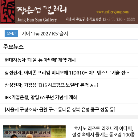
기아 ‘The 2027 K5’ 출시
실시간
주요뉴스
현대자동차 ‘디 올 뉴 아반떼’ 계약 개시
삼성전자, 아마존 프라임 비디오에 ‘HDR10+ 어드밴스드’ 기술 선보여
삼성전자, 가정용 ‘EHS 히트펌프 보일러’ 본격 공급
IBK기업은행, 창립 65주년 기념식 개최
[서울시 구정소식- 금천 구로 동대문 강북 은평 중구 성동 등]
호시노 리조트 리조나레 아타미,
절경 속에서 즐기는 통조림 100종