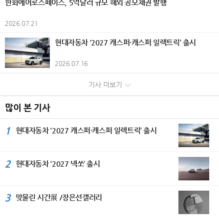
한화에어로스페이스, 5억달러 규모 해외 공모채권 발행
고조시켰다. 개막식에서는 담화문화재
일시적 손실)으로 인해 전년 대비 감소
를 비롯해 시즈오카현 각지의 개성 있는
와 리듬감 있는 화면 구성을 더해 현대
수상하며 2관왕에 올랐다. 올해 국내 시
기록이다. KGM은 판매 물량과 흑자 규
단 (사)세계평화미술대전 조직위원회
했다. 은행부문은 부산은행과 경남은행
크래프트 캔맥주 총 20종을 준비했다.
적인 조형 언어를 구현하고 있으며, 전
장에 처음 선보인 ‘EHS 히트펌프 보일
모 확대를 위해 증가세를 보이고 있는
이사회의장인 담화 이존영 이사장과 김
2026.07.21
의 당기순이익이 각각 505억원, 35억
통조림 100종과 크래프트 캔맥주 20종
통과 현대가 조화를 이루는 화조화를
러’는 자연 상태의 공기열과 전기를 활
글로벌 시장은 물론, 내수 시장 대응을
용모 운영위원장은 공히 “예술은 국경
원 감소하면서 전년 동기 대비 540억원
을 조합하면 총 2,000가지의 페어링을
선보인다. 작품 속 꽃과 새의 이미지는
용해 실내 난방과 온수를 공급하는 고효
강화하고 있다. 국내 시장에서는 지난
과 언어를 넘어 세계인을 하나로 잇는
현대자동차 ‘2027 캐스퍼·캐스퍼 일렉트릭’ 출시
줄어든 3562억원을 기록했다. 반면 비
즐길 수 있어 자신만의 최고의 조합을
생명의 순환과 자연의 질서를 상징하는
율 난방 솔루션이다. 삼성전자는 고효율
5월 신차 KGM 뉴 토레스 출시는 물론
평화의 언어”라며 국제 문화교류의 중
은행부문은 캐피탈(+91억원), 투자증
찾는 재미를 선사한다. '칸칸 비어가든'
동시에 삶의 소중한 순간과 존재에 대
열교환기와 히트펌프 보일러 기술을 적
구매부터 관리까지 부담은 줄이고 만족
요성을 강조했다. 세계문화가 서울에서
권(+231억원), 저축은행(+23억원),
2026.07.16
개요 기간: 2026년 6월 1일~8월 31일
한 감사, 그리고 일상 속에서 발견하는
용해 기존 화석 연료 보일러 대비 에너
은 높이는 ‘KGM 토탈케어 패키지’ 프로
하나 되다. 이날 시상식에는 주한 페루
자산운용(+260억원), 벤처투자(+28억
시간: 10:00~21:00(라스트 오더 20:3
희망과 아름다움을 전한다. 2026년 8
지 효율을 약 5배 높였다. ‘비스포크 AI
그램을 운영하고 있으며, 차량 판매와
공화국 대사 부부, 주한 스리랑카 대사,
원) 등의 실적 개선에 힘입어 전년 동기
기사 더보기
0) 장소: 소라노 비치 Books＆Cafe 요
월 무더위가 절정인 계절에 더위에 지
무풍콤보 갤러리 프로’ 에어컨은 생활
정비까지 원스톱 서비스가 가능한 ‘3S
주한 우즈베키스탄 대사관 부대사를 비
대비 638억원 증가한 1726억원의 당
금: 입장 무료 / 오리지널 플레이트 2,0
친 시각을 산뜻하게 깨워줄 백정희 작
패턴과 공간 환경에 맞춰 특화된 기류를
복합 대리점’을 개소하는 등 고객들에게
롯한 외교사절과 국내외 문화예술인 3
기순이익을 시현했다. 한편 그룹 자산건
00엔 / 크래프트 캔맥주 1,000엔부터
가의 화사한 색채와 섬세한 구성이 돋
선택할 수 있는 ‘AI·모션 바람’과 ‘쾌적제
많이 본 기사
편리하고 차별화된 서비스를 제공하기
50여 명이 참석했다. 주한 페루공화국
전성 지표인 고정이하여신비율은 1.4
/ 통조림 300엔부터(모두 세금 포함)
보이는 꽃과 화려한 새그림 작품 30여
습’ 기능을 탑재했다. 삼성전자가 지난
위해 만전을 기하고 있다. 수출은 지난
파울 두클로스 파로디(Paul Duclos Pa
6%, 연체율은 1.34%로 전분기 대비
대상: 숙박객(주류는 만 20세 이상 제
점을 장은선 갤러리에서 선보인다. 작
해 특허 기술로 처음 선보인 ‘쾌적제
2월 유럽 판매 법인이 있는 독일 시장
1
rodi) 대사는 축사를 통해 “예술은 언어
현대자동차 ‘2027 캐스퍼·캐스퍼 일렉트릭’ 출시
각각 11bp와 8bp 개선됐다. 다만 건전
공) 좌석 수: 약 40석 비고: 오리지널 플
가는 현재 사단법인 민화 진흥현회 광
습’은 공간의 습도에 맞춰 냉매를 섬세
딜러 콘퍼런스를 시작으로 4월 독일 액
와 국경을 넘어 사람과 사람을 연결하
성 제지표는 동종업계 대비 다소 열위한
레이트, 크래프트 캔맥주, 통조림은 모
명 지부장과 민수희 회원으로 활발히
하게 조절하며 열교환기를 꼭 필요한 만
티언 하이브리드와 무쏘 EV 등 시승 행
는 가장 강력한 힘”이라며 페루의 대표
수준으로 그룹은 선제적인 리스크 관리
두 소진 시 판매 종료
활동하고 있다. 또한 서울 아트쇼, 뱅크
큼만 냉각해 제습한다. 이를 통해 불필
사, 튀르키예 무쏘 론칭 및 시승 행사, 6
적인 도시 민속예술인 치차 아트(Chich
와 자산건전성 개선 노력을 지속해 나갈
2
현대자동차 ‘2027 넥쏘’ 출시
아트페어, 대만 아트페어를 비롯한 아
요한 냉기를 방출하지 않아 실내 온도를
월 칠레와 독일에서 무쏘 론칭 및 시승
a Art)를 소개하고, 세계평화미술대전
계획이다. 자본적정성을 나타내는 보통
트페어와 구마모토현립 미술관과 한국
균일하게 유지할 수 있고 에너지 사용량
행사를 갖는 등 신차 출시를 확대하며
이 국제 문화 다양성을 알리는 중요한
주자본(CET1)비율은 효율적인 위험가
미술관 등 다수의 국내외 단체전을 참
도 기존 제습 기능 대비 최대 30% 절
글로벌 시장 공략에 박차를 가하고 있
플랫폼으로 성장한 것을 높이 평가했
중자산(RWA) 관리와 이익잉여금 증가
여하며 작품 활동을 이어가고 있다. 대
감한다. 일체형 세탁건조기 ‘비스포크 A
다. KGM은 내수와 수출 등 판매 물량
3
맞물린 시간展 /장은선갤러리
다. 주한 우즈베키스탄 아브두살로모프
에도 불구하고, 우량자산 중심의 자산
한민국민화 대전 최우수상을 비롯한 다
I 콤보’는 ‘프리히트(Pre-heat)’ 방식의
증가에 힘입어 2023년 이후 4년 연속
알리쉐르 대사는 “실크로드의 중심국가
성장과 지속적인 주주환원 정책의 영향
수의 수상 경력을 보유하고 있으며, 한
고효율 히트펌프 기술을 탑재해 ‘쾌속
흑자를 기록하며 지속가능한 성장 기반
인 우즈베키스탄은 문화교류를 국가 발
으로 전분기 대비 16bp 하락한 12.1