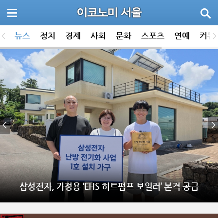
뉴스
정치
경제
사회
문화
스포츠
연예
커뮤
삼성전자, 가정용 ‘EHS 히트펌프 보일러’ 본격 공급