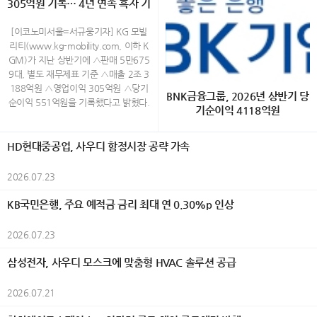
통조림을 비롯한 해산물, 오뎅 등 개성
305억원 기록… 4년 연속 흑자 기
시 종로구 운니동 19번지) www.galle
품이 비영리 시민단체 녹색구매네트워
국예술문화단체총연합회(한국예총), 시
있는 제품까지 시즈오카현을 중심으로
ryjang.com (02-730-3533) Open A
록
크가 주관하는 ‘2026 대한민국 올해의
민행정신문, 외교저널, K-민화, K-컬처,
생산된 통조림 100종이 전시되며, 방문
M 11:00 ~ PM 6:00 (월~토) / 일요
녹색상품’으로 선정됐다. AI 기반 에너
[이코노미서울=서규웅기자] KG 모빌
UN저널, K-그라피, 이코노미서울 등이
객은 다양한 통조림을 직접 살펴보고 취
일,공휴일 휴관 40대 촉망받는 민화작
지 절감 기술과 고효율 기술을 적용한
리티(www.kg-mobility.com, 이하 K
후원했다. 올해 대전에는 30개국에서
향에 맞는 제품을 선택할 수 있다. 취향
가 백정희의 그림은 화려하다 전통 화
제품들이 소비자와 환경 전문가들로부
GM)가 지난 상반기에 △판매 5만675
1,200여 점의 작품이 출품됐으며, 엄정
대로 완성하는 오리지널 플레이트 올해
조도를 현대적인 감각으로 재해석한 채
터 높게 평가를 받았다. 삼성전자는 생
9대, 별도 재무제표 기준 △매출 2조 3
한 심사를 거쳐 550여 명의 수상자가
처음 선보이는 오리지널 플레이트는 통
색화 작업을 하고 있는데 작가는 새와
활가전 14개 제품과 모바일 2개 제품이
188억원 △영업이익 305억원 △당기
선정됐다. 전시는 7월 29일부터 8월 3
BNK금융그룹, 2026년 상반기 당
조림의 새로운 즐기는 방법을 제안한다.
꽃을 삶과 감정, 가족에 대한 기억을 담
선정되며 업계에서 가장 많은 상을 수상
순이익 551억원을 기록했다고 밝혔다.
일까지 한국미술관 2·3층에서 열리며,
기순이익 4118억원
참치, 벚꽃새우, 시라스(일본산 어린 멸
아내는 상징적 존재로 표현하며, 자연
했다. 생활가전에서는 △EHS 히트펌프
상반기 실적은 무쏘 등 글로벌 시장 신
회화, 한국화, 조각, 공예, 사진, AI아트,
치) 등 5종의 통조림 가운데 하나를 선
속 생명들의 모습을 통해 인간 내면의
보일러 △비스포크 AI 무풍콤보 갤러리
차 론칭과 신시장 진출 확대 등을 통한
K-민화, K-그라피 등 다양한 장르의 작
[이코노미서울=금융팀] BNK금융그룹
택한 뒤 감귤과 허브 등의 재료, 와사비
이야기를 풀어낸다. 이번 전시에서는
프로 △비스포크 AI 무풍콤보 프로 벽걸
수출 물량 증가와 함께 수익성 개선 및
HD현대중공업, 사우디 함정시장 공략 가속
품을 선보여 세계 문화의 다양성과 예
(회장 빈대인)은 28일(화) 실적공시를
를 활용한 마요네즈 소스를 포함한 3가
화려한 색채와 섬세한 필치로 표현된
이 △비스포크 AI 콤보 △비스포크 AI
생산성 향상 노력 등에 힘입어 2023년
술적 가치를 한자리에서 만날 수 있도
통해 2026년 상반기 그룹 연결 당기순
지 소스를 자유롭게 조합해 자신만의 메
화조화를 통해 희망과 사랑, 치유의 메
원바디 △비스포크 AI 얼음정수기 △비
이후 4년 연속 흑자를 기록한 것이다.
2026.07.23
록 했다. 예술과 외교가 만난 세계평화
이익(지배기업지분)이 4118억원을 기
뉴를 완성할 수 있다. 예상 밖의 재료 조
세지를 전하며, 삶의 결마다 스며든 행
스포크 AI 하이브리드 냉장고 △비스포
이러한 성과는 경쟁력 있는 신차 출시
의 축제 행사는 식전행사로 시작됐다.
록했다고 밝혔다. 이는 전년 동기(4758
합을 통해 익숙한 통조림의 새로운 풍미
복과 자연의 생명력을 따뜻한 시선으로
크 AI 김치냉장고 △비스포크 AI 식기세
와 판매 물량 증대 등을 통해 이익을 실
KB국민은행, 주요 예적금 금리 최대 연 0.30%p 인상
대한민국 혁필革筆의 대가인 104세 허
억원) 대비 640억원(△13.5%) 감소한
를 경험할 수 있는 것이 특징이다. 통조
담아낸다. 백정희 작가의 작품에서 새
척기 △비스포크 AI 스팀 울트라 로봇청
현하며 지속가능한 성장 기반을 다지고
운 남상준 선생은 길이 5m의 대형 작
수준이다. 이번 실적은 조정영업이익 증
림 100종과 즐기는 크래프트 캔맥주 2
는 자신의 내면과 삶을 은유적으로 투
소기 △비스포크 AI 에어드레서 △비스
있다는 것을 보여 주는 것으로 그 의미
2026.07.23
품 ‘세계평화’를 즉석에서 완성하는 특
가와 충당금전입액 감소 등 경상적인 수
0종 시즈오카현 후지노미야시의 크래
영한 상징적 존재로 등장한다. 화면 속
포크 AI 인덕션 △인피니트 라인 후드일
가 있다. 또한 상반기 판매는 내수 2만
별 퍼포먼스를 선보여 관람객들의 큰
익성 개선에도 불구하고, 작년 상반기
프트 맥주 양조장 'FUJIYAMA HUNTE
등장하는 새는 사랑과 가족에 대한 소
체형 인덕션 △인버터 제습기 등 총 14
1806대, 수출 3만4953대 등 총 5만6
삼성전자, 사우디 모스크에 맞춤형 HVAC 솔루션 공급
호응을 받았다. 이어 '조낭경 고운자락'
반영된 BNK강남코어오피스펀드 청산
R'S BEER'와 협업해 개발한 리조나레
망, 삶의 기쁨과 그리움을 담아내며 자
개 제품이 이름을 올렸다. 이 가운데 ‘비
759대로 전년 동기 대비 6.5% 증가했
K-민화 한복패션쇼가 펼쳐져 한국 전통
이익(544억원)에 따른 기저효과와 올
아타미 오리지널 크래프트 캔맥주도 만
연과 인간의 감정이 어우러지는 서정적
스포크 AI 무풍콤보 프로 벽걸이’ 에어
으며, 특히 지난 6월 KGM 역대 월 최
한복과 K-민화의 아름다움을 국내외 귀
2026.07.21
해 여의도코어오피스펀드 외부지분 매
나볼 수 있다. 감귤 향이 은은하게 퍼지
풍경을 만들어낸다. 작가는 전통 화조
컨과 ‘비스포크 AI 김치냉장고’는 소비자
대 실적을 기록한 수출은 2014년 상반
빈들에게 소개하며 행사분위기를 한층
입에 따른 정산 손실 440억원(회계상
는 산뜻한 풍미가 특징인 오리지널 맥주
화의 형식을 재해석하며 장식적인 색채
평가에서 높은 점수를 받아 ‘인기상’까지
기(4만1000대) 이후 12년 만에 최대