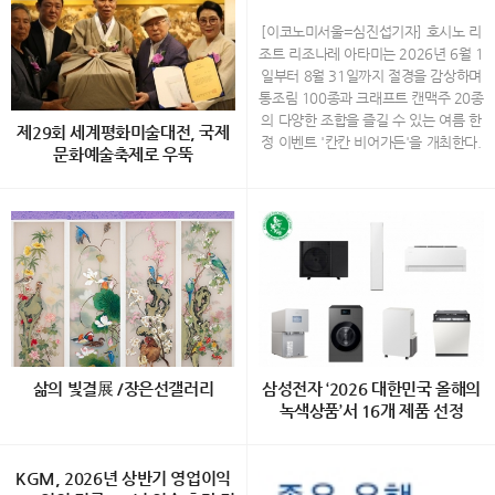
×크래프트 맥주 20종…'칸칸 비
어가든' 개최
[이코노미서울=심진섭기자] 호시노 리
조트 리조나레 아타미는 2026년 6월 1
일부터 8월 31일까지 절경을 감상하며
통조림 100종과 크래프트 캔맥주 20종
의 다양한 조합을 즐길 수 있는 여름 한
제29회 세계평화미술대전, 국제
정 이벤트 '칸칸 비어가든'을 개최한다.
문화예술축제로 우뚝
하늘과 바다, 숲이 어우러진 리조트 리
조나레 아타미의 최상층에 위치한 '소라
ㄷ 30개국 1,200여 점 출품… 주한 외
노 비치 Books＆Cafe'에서 열리는 이
교사절과 국내외 작가 350여 명 참석
번 이벤트는 통조림을 테마로 꾸며진 공
예술·외교·전통문화·나눔이 어우러진
간에서 시즈오카현의 특산 통조림과 지
대한민국 대표 국제 문화예술 플랫폼
역 크래프트 캔맥주를 함께 경험할 수
“예술로 세계를 잇다…” 국내에서 으뜸
있도록 기획됐다. 올해는 재료와 소스를
가는 국제문화예술 행사인 ‘제29회 세
자유롭게 조합해 즐기는 '오리지널 플레
계평화미술대전’이 지난 7월 29일 서울
이트'가 새롭게 추가돼 통조림의 색다른
종로구 인사동 ‘한국미술관’에서 성황리
매력을 발견할 수 있다. 통조림 100종
에 개최됐다. 이번 행사는 (사)세계평화
으로 꾸며진 특별한 공간 사가미만과 아
삶의 빛결展 /장은선갤러리
삼성전자 ‘2026 대한민국 올해의
미술대전 조직위원회(위원장· 담화 이
타미 시내를 한눈에 내려다볼 수 있는
녹색상품’서 16개 제품 선정
존영)와 Diplomatic Journal이 주관하
'소라노 비치 Books＆Cafe'에는 통조
고, 세계평화미술대전 운영위원회와 담
림을 모티브로 한 원형 선반과 산뜻한
백정희 초대展 "삶의 빛결" 2026.8.1
[이코노미서울=전영구기자] 삼성전자
화문화재단이 공동 주최했으며, 문화체
컬러의 장식이 새롭게 설치된다. 참치
2(수) ~ 8.27(목) 장은선갤러리 (서울
KGM, 2026년 상반기 영업이익
의 생활가전과 스마트폰 등 총 16개 제
육관광부, 서울특별시, 경기도, (사)한