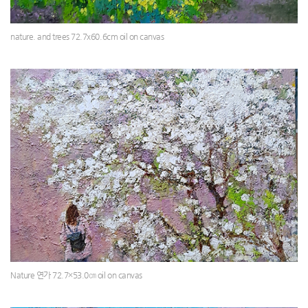
nature. and trees 72.7x60.6cm oil on canvas
Nature 연가 72.7×53.0㎝ oil on canvas