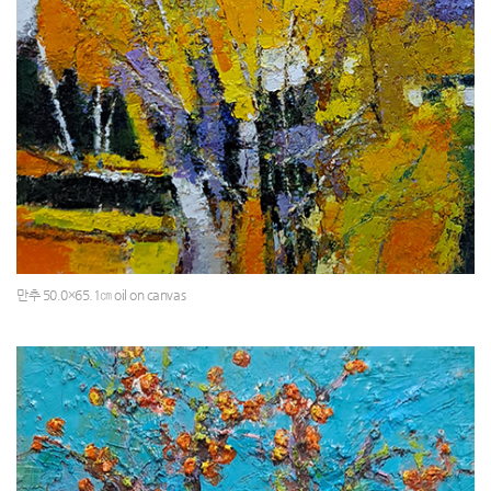
만추 50.0×65.1㎝ oil on canvas