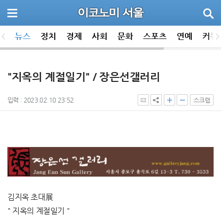
뉴스
정치
경제
사회
문화
스포츠
연예
커뮤
"지옥의 계절일기" / 장은선갤러리
입력 : 2023.02.10 23:52
김지옥 초대展
" 지옥의 계절일기 "