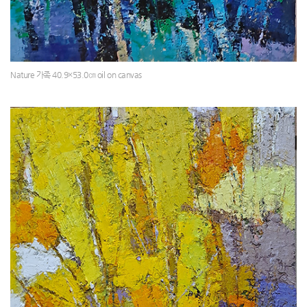
Nature 가족 40.9×53.0㎝ oil on canvas