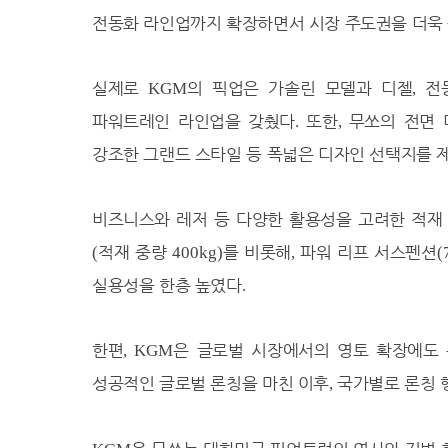
전동화 라인업까지 확장하면서 시장 주도권을 더욱
33.7℃
세종
35.3℃
부안
실제로
의 픽업은 가솔린 모델과 디젤
전
KGM
,
31.8℃
임실
파워트레인 라인업을 갖췄다
34.8℃
또한
무쏘의 전면 
정읍
.
,
32.9℃
남원
강조한 그랜드 스타일 등 폭넓은 디자인 선택지를 
30.7℃
장수
33.9℃
고창군
비즈니스와 레저 등 다양한 활용성을 고려한 적재
33.1℃
영광군
적재 중량
를 비롯해
파워 리프 서스펜션
(
400kg)
,
(
33.7℃
김해시
실용성을 한층 높였다
.
32.9℃
순창군
33.9℃
북창원
한편
은 글로벌 시장에서의 영토 확장에도 
, KGM
33.3℃
양산시
성공적인 글로벌 론칭을 마친 이후
국가별로 론칭 
,
32.3℃
보성군
32.7℃
강진군