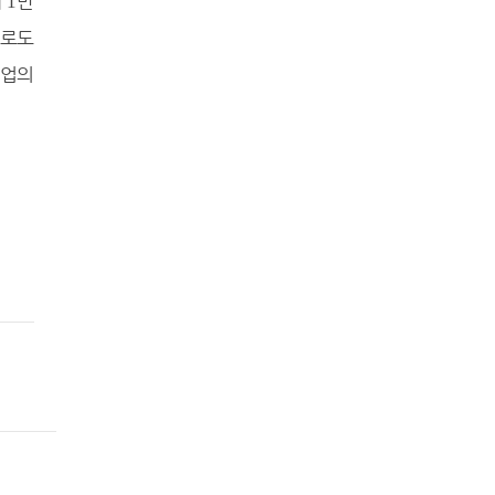
매
만
1
으로도
업의