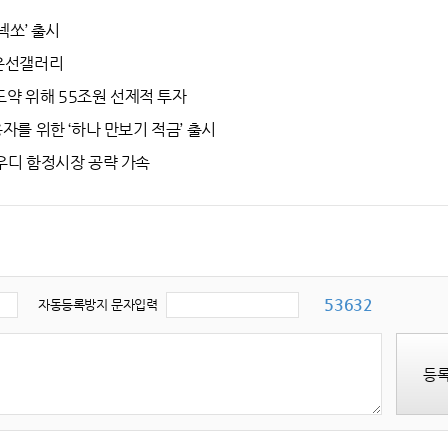
넥쏘’ 출시
장은선갤러리
 도약 위해 55조원 선제적 투자
자를 위한 ‘하나 만보기 적금’ 출시
우디 함정시장 공략 가속
53632
자동등록방지 문자입력
등