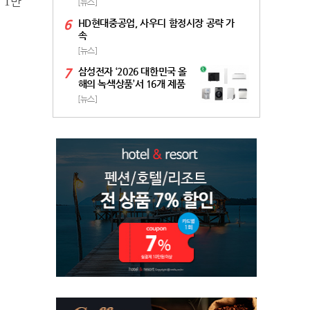
에
만
1
[뉴스]
6
HD현대중공업, 사우디 함정시장 공략 가
속
[뉴스]
7
삼성전자 ‘2026 대한민국 올
해의 녹색상품’서 16개 제품
선정
[뉴스]