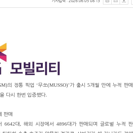
기사입력 : 2026.06.05 08:13
의 정통 픽업
무쏘
가 출시
개월 만에 누적 판
GM)
‘
(MUSSO)’
5
을 다시 한번 입증했다
.
게 판매
에서
대
해외 시장에서
대가 판매되며 글로벌 누적 
6642
,
4896