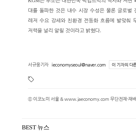
은 무쏘는 대한민국 픽업트럭의 역사와 저변
KGM
32.3℃
장흥
31.8℃
대를 돌파한 것은 내수 시장 수성은 물론 글로벌
해남
32.5℃
고흥
레저 수요 강세와 친환경 전동화 흐름에 발맞춰
34.5℃
의령군
저력을 널리 알릴 것이라고 밝혔다
.
33.0℃
함양군
32.1℃
광양시
32.3℃
진도군
30.9℃
서규웅기자
봉화
ieconomyseoul@naver.com
이 기자의 다
33.2℃
영주
33.5℃
문경
33.7℃
청송군
ⓒ 이코노미 서울 & www.jaeconomy.com 무단전재-
28.8℃
영덕
35.4℃
의성
33.1℃
구미
BEST 뉴스
30.5℃
영천