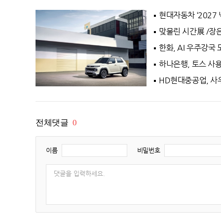
28.6℃
경주시
현대자동차 ‘2027 
32.0℃
거창
32.5℃
맞물린 시간展 /
합천
33.4℃
밀양
한화, AI 우주강국
32.3℃
산청
하나은행, 토스 사용
32.0℃
거제
HD현대중공업, 사
32.3℃
남해
33.9℃
북부산
전체댓글
0
이름
비밀번호