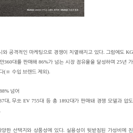
어
출시와 공격적인 마케팅으로 경쟁이 치열해지고 있다
그럼에도
.
K
만
대를 판매해
가 넘는 시장 점유율을 달성하며
년 
360
86%
25
있다
※
수입 브랜드 제외
(
).
넘어
88%
대
무쏘
대 등 총
대가 판매돼 경쟁 모델과 압
37
,
EV 755
1892
.
다양한 선택지와 상품성에 있다
실용성이 뒷받침된 가성비에 
.