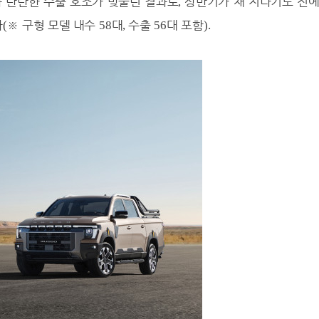
 탄탄한 수출 호조가 맞물린 결과로
상반기가 채 지나기도 전
,
다
※
구형 모델 내수
대
수출
대 포함
(
58
,
56
).