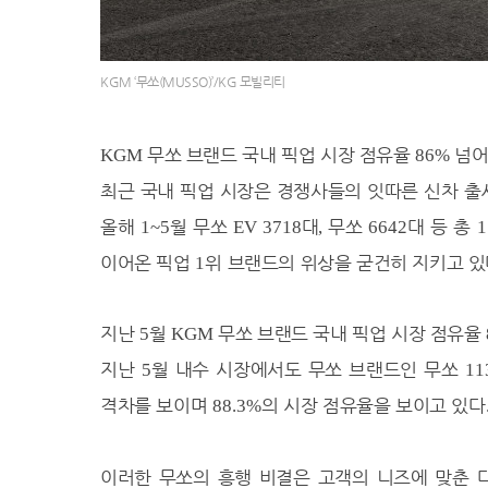
31.2℃
서귀포
32.4℃
진주
KGM ‘무쏘(MUSSO)’/KG 모빌리티
31.9℃
강화
33.3℃
양평
무쏘 브랜드 국내 픽업 시장 점유율
넘
KGM
86%
34.2℃
이천
최근 국내 픽업 시장은 경쟁사들의 잇따른 신차 
26.5℃
인제
올해
월 무쏘
대
무쏘
대 등 총
1~5
33.3℃
EV 3718
,
6642
1
홍천
26.2℃
태백
이어온 픽업
위 브랜드의 위상을 굳건히 지키고 
1
32.0℃
정선군
31.4℃
제천
지난
월
무쏘 브랜드 국내 픽업 시장 점유율
5
KGM
32.3℃
보은
지난
월 내수 시장에서도 무쏘 브랜드인 무쏘
5
11
33.1℃
천안
격차를 보이며
의 시장 점유율을 보이고 있다
88.3%
36.3℃
보령
33.5℃
부여
이러한 무쏘의 흥행 비결은 고객의 니즈에 맞춘 
33.0℃
금산