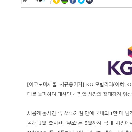
댓글
0
34.3℃
수원
33.7℃
영월
33.8℃
충주
34.5℃
서산
27.0℃
울진
34.8℃
청주
34.2℃
대전
31.1℃
추풍령
33.5℃
안동
이코노미서울
서규웅기자
모빌리티
이하
[
=
] KG
(
K
32.9℃
상주
대를 돌파하며 대한민국 픽업 시장의 절대강자 위상
28.9℃
포항
33.8℃
군산
새롭게 출시한
무쏘
개월 만에 국내외
만 대 넘
32.7℃
‘
’ 5
1
대구
35.2℃
전주
올해
월 출시한
무쏘
는
월까지 국내 시장
1
‘
’
5
31.6℃
울산