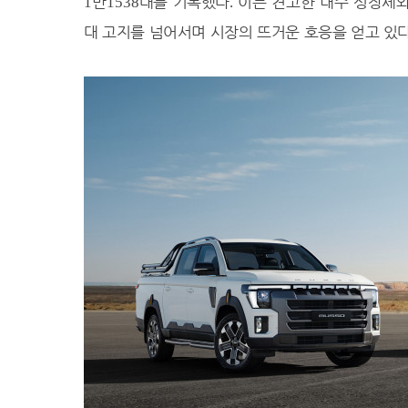
만
대를 기록했다
이는 견고한 내수 성장세와
1
1538
.
32.0℃
창원
대 고지를 넘어서며 시장의 뜨거운 호응을 얻고 있
33.2℃
광주
33.9℃
부산
32.4℃
통영
31.3℃
목포
31.2℃
여수
31.1℃
흑산도
31.6℃
완도
℃
고창
29.8℃
순천
34.8℃
홍성
32.4℃
서청주
30.6℃
제주
31.3℃
고산
31.3℃
성산