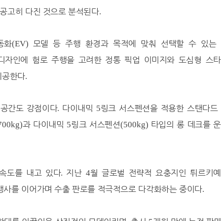
 공고히 다진 것으로 분석된다
.
동화
모델 등 주행 환경과 목적에 맞춰 선택할 수 있는
(EV)
디자인에 험로 주행을 고려한 정통 픽업 이미지와 도심형 스
제공한다
.
 공간도 강점이다
다이내믹
링크 서스펜션을 적용한 스탠다드
.
5
과 다이내믹
링크 서스펜션
타입의 롱 데크를 
700kg)
5
(500kg)
속도를 내고 있다
지난
월 글로벌 전략적 요충지인 튀르키
.
4
행사를 이어가며 수출 판로를 적극적으로 다각화하는 중이다
.