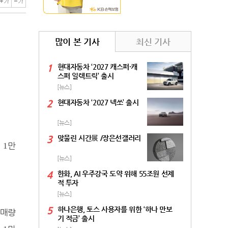
많이 본 기사
최신 기사
1
현대자동차 ‘2027 캐스퍼·캐
스퍼 일렉트릭’ 출시
[뉴스]
2
현대자동차 ‘2027 넥쏘’ 출시
[뉴스]
3
맞물린 시간展 /장은선갤러리
매
만
1
[뉴스]
4
한화, AI 우주강국 도약 위해 55조원 선제
적 투자
[뉴스]
5
하나은행, 토스 사용자를 위한 ‘하나 만보
판매량
기 적금’ 출시