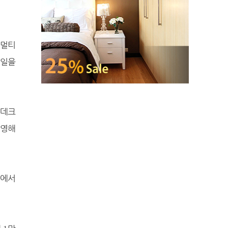
 멀티
타일을
 데크
운영해
예에서