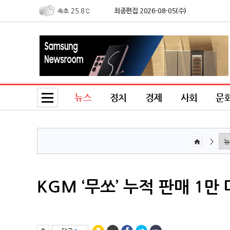
25.8℃
최종편집 2026-08-05(수)
속초
32.8℃
북춘천
30.2℃
철원
33.9℃
동두천
32.8℃
파주
23.3℃
대관령
뉴스
정치
경제
사회
문
32.1℃
춘천
31.1℃
백령도
25.0℃
북강릉
>
25.7℃
강릉
25.6℃
동해
34.7℃
서울
KGM ‘무쏘’ 누적 판매 1만
34.1℃
인천
33.5℃
원주
28.2℃
울릉도