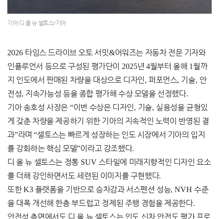
기아 디 올 뉴 셀토스/기아
2026
타임스 드라이브 오토 서밋
&
어워즈는 자동차 전문 기자와
인플루언서 등으로 구성된 평가단이
2025
년
4
월부터 올해
1
월까
지 인도에서 판매된 차량을 대상으로 디자인
,
퍼포먼스
,
기술
,
안
전성
,
지속가능성 등을 종합 평가해 수상 모델을 선정했다
.
기아 송호성 사장은
“
이번 수상은 디자인
,
기술
,
실용성을 균형있
게 갖춘 차량을 제공하기 위한 기아의 지속적인 노력이 반영된 결
과
”
라며
“
셀토스는 빠르게 성장하는 인도 시장에서 기아의 입지
를 강화하는 핵심 모델
”
이라고 강조했다
.
디 올 뉴 셀토스는 정통
SUV
스타일에 미래지향적인 디자인 요소
를 더해 강인하면서도 세련된 이미지를 구현했다
.
또한
K3
플랫폼을 기반으로 승차감과 서스펜션 성능
, NVH
수준
을 대폭 개선해 한층 부드럽고 정제된 주행 경험을 제공한다
.
안전성 측면에서도 디 올 뉴 셀토스는 인도 신차 안전도 평가 프로