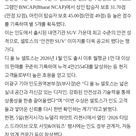
그램인
BNCAP(Bharat NCAP)
에서 성인 탑승자 보호
31.70
점
(
만점
32
점
),
어린이 탑승자 보호
45.00
점
(
만점
49
점
)
등 높은 점수
를 기록하며 별
5
개를 획득했다
.
이는 인도에서 출시된 내연기관
SUV
가운데 최고 수준의 안전 성
적으로
,
셀토스의
‘
안전한
SUV’
이미지를 더욱 공고히 했다는 평
가다
.
디 올 뉴 셀토스는
2026
년
1
월 인도 출시 이후 월평균
1
만 대 이상
의 판매를 꾸준히 기록하며 누적
4
만
2554
대를 달성하는 등 현지
고객들로부터 높은 호응을 얻고 있다
.
이광구 기아 인도권역본부장
(
부사장
)
은
“
디 올 뉴 셀토스는 넓은
실내 공간과 자신감 있는 디자인
,
강화된 안전성과 기술력을 통해
상품성을 한층 끌어올렸다
”
며
“
이번 수상은 셀토스가 인도 고객
들과 쌓아온 신뢰를 다시 한번 확인하는 계기
”
라고 밝혔다
.
한편
, 5
일
(
현지시각
)
뉴델리 하얏트 리젠시에서 열린
‘2026
타임
스 드라이브 오토 서밋
&
어워즈
’
행사에는 인도 정부 관계자
,
자동
차 업계 전문가 등이 참석했다
.