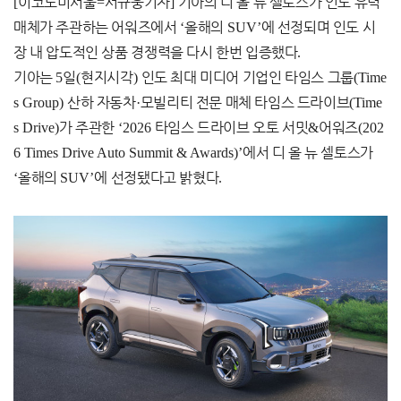
[
이코노미서울
=
서규웅기자
]
기아의 디 올 뉴 셀토스가 인도 유력
매체가 주관하는 어워즈에서
‘
올해의
SUV’
에 선정되며 인도 시
장 내 압도적인 상품 경쟁력을 다시 한번 입증했다
.
기아는
5
일
(
현지시각
)
인도 최대 미디어 기업인 타임스 그룹
(Time
s Group)
산하 자동차
·
모빌리티 전문 매체 타임스 드라이브
(Time
s Drive)
가 주관한
‘2026
타임스 드라이브 오토 서밋
&
어워즈
(202
6 Times Drive Auto Summit & Awards)’
에서 디 올 뉴 셀토스가
‘
올해의
SUV’
에 선정됐다고 밝혔다
.