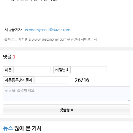
서규웅기자
ieconomyseoul@naver.com
© 이코노미 서울 & www.jaeconomy.com 무단전재-재배포금지
댓글
0
이름
비밀번호
26716
자동등록방지문자
댓글등록
뉴스
많이 본 기사