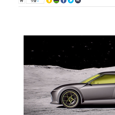
댓글
0
27.7℃
수원
23.9℃
영월
24.2℃
충주
27.2℃
서산
23.3℃
울진
28.7℃
청주
27.7℃
대전
22.3℃
추풍령
23.2℃
안동
24.2℃
상주
25.9℃
포항
27.5℃
군산
25.4℃
대구
27.5℃
전주
24.7℃
울산