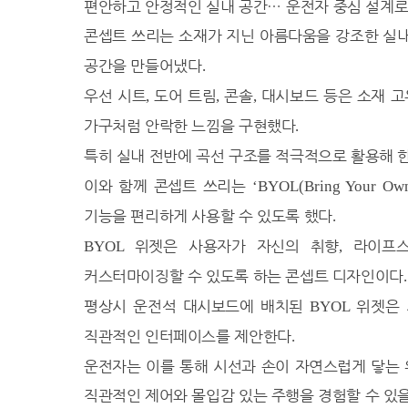
편안하고 안정적인 실내 공간
…
운전자 중심 설계로
24.5℃
해남
콘셉트 쓰리는 소재가 지닌 아름다움을 강조한 실
25.2℃
고흥
공간을 만들어냈다
.
24.0℃
의령군
우선 시트
23.5℃
도어 트림
콘솔
대시보드 등은 소재 고
함양군
,
,
,
28.4℃
광양시
가구처럼 안락한 느낌을 구현했다
.
26.6℃
진도군
특히 실내 전반에 곡선 구조를 적극적으로 활용해 
20.6℃
봉화
이와 함께 콘셉트 쓰리는
‘BYOL(Bring Your Own
22.0℃
영주
기능을 편리하게 사용할 수 있도록 했다
.
23.3℃
문경
위젯은 사용자가 자신의 취향
라이프
BYOL
,
20.8℃
청송군
커스터마이징할 수 있도록 하는 콘셉트 디자인이다
.
21.8℃
영덕
평상시 운전석 대시보드에 배치된
위젯은 
BYOL
22.2℃
의성
직관적인 인터페이스를 제안한다
.
24.1℃
구미
운전자는 이를 통해 시선과 손이 자연스럽게 닿는
22.7℃
영천
직관적인 제어와 몰입감 있는 주행을 경험할 수 있
23.1℃
경주시