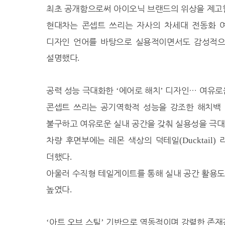
29.6℃
서귀포
최초 공개함으로써 아이오닉 브랜드의 위상을 제고할
23.9℃
진주
현대차는 콘셉트 쓰리는 자사의 차세대 전동화 
26.0℃
강화
디자인 언어를 바탕으로 실용적이면서도 감성적으
26.5℃
양평
설명했다
.
25.8℃
이천
22.7℃
인제
공력 성능 극대화한
에어로 해치
디자인
…
여유로
‘
’
25.0℃
홍천
콘셉트 쓰리는 공기역학적 성능을 강조한 해치백
20.9℃
태백
불구하고 여유로운 실내 공간을 갖춰 실용성을 극
24.8℃
정선군
차량 후면부에는 레몬 색상의 덕테일
(Ducktail)
23.5℃
제천
23.0℃
더했다
보은
.
23.8℃
천안
아울러 수직형 테일게이트를 통해 실내 공간 활용도
27.0℃
보령
높였다
.
26.1℃
부여
24.4℃
금산
아트 오브 스틸
기반으로 역동적이며 강렬한 존재
‘
’