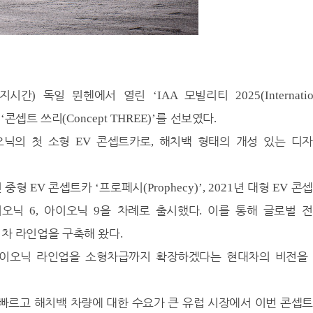
지시간
독일 뮌헨에서 열린
모빌리티
)
‘IAA
2025(Internati
해
콘셉트 쓰리
를 선보였다
‘
(Concept THREE)’
.
오닉의 첫 소형
콘셉트카로
해치백 형태의 개성 있는 디
EV
,
년 중형
콘셉트카
프로페시
년 대형
콘셉
EV
‘
(Prophecy)’, 2021
EV
이오닉
아이오닉
을 차례로 출시했다
이를 통해 글로벌 
6,
9
.
차 라인업을 구축해 왔다
.
아이오닉 라인업을 소형차급까지 확장하겠다는 현대차의 비전을
빠르고 해치백 차량에 대한 수요가 큰 유럽 시장에서 이번 콘셉