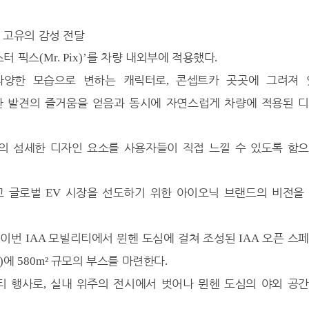
 고유의 감성 전달
스터 픽스
를 차량 내외부에 적용했다
(Mr. Pix)’
.
다양한 모습으로 변하는 캐릭터로
콘셉트카 곳곳에 그려져 
,
 발견의 즐거움을 얻음과 동시에 자연스럽게 차량에 적용된 
의 섬세한 디자인 요소를 사용자들이 직접 느낄 수 있도록 함
고 글로벌
시장을 선도하기 위한 아이오닉 브랜드의 비전을
EV
 이번
모빌리티에서 뮌헨 도심에 걸쳐 조성된
오픈 스
IAA
IAA
에
규모의 부스를 마련한다
)
580m²
.
티 행사로
실내 위주의 전시에서 벗어나 뮌헨 도심의 야외 공
,