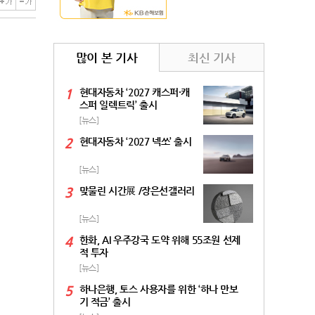
많이 본 기사
최신 기사
1
현대자동차 ‘2027 캐스퍼·캐
스퍼 일렉트릭’ 출시
[뉴스]
2
현대자동차 ‘2027 넥쏘’ 출시
[뉴스]
3
맞물린 시간展 /장은선갤러리
[뉴스]
4
한화, AI 우주강국 도약 위해 55조원 선제
적 투자
[뉴스]
5
하나은행, 토스 사용자를 위한 ‘하나 만보
기 적금’ 출시