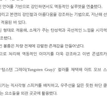
 언어를 기반으로 강인하면서도 역동적인 실루엣을 연출했다
.
 살리고 본연의 강인함과 아름다움을 강조하는 기법으로
지난해 
,
 적용된 바 있다
.
친 형태로 적용해
소재가 주는 탄성력과 곡선적인 느낌을 시각
,
강조했다
.
인 볼륨은 차량 전체에 강렬한 존재감을 만들어냈다
.
으로 처리해 역동적인 이미지를 더욱 강조하고 이번 콘셉트
한
텅스텐 그레이
컬러를 채택해 아트 오브 
‘
(Tungsten Gray)’
시키는 직사각형 스피커를 배치하고
우주선을 닮은 듯한 하단 
,
는 요소들을 외관 곳곳에 활용했다
.