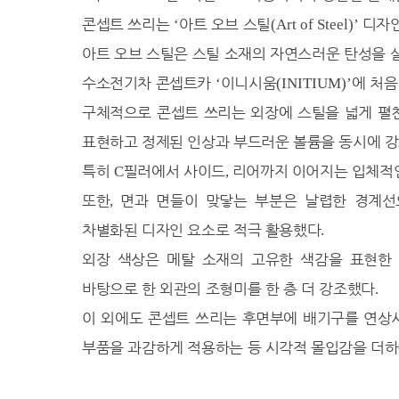
26.1℃
세종
콘셉트 쓰리는
아트 오브 스틸
디자인
‘
(Art of Steel)’
27.0℃
부안
아트 오브 스틸은 스틸 소재의 자연스러운 탄성을
24.3℃
임실
수소전기차 콘셉트카
이니시움
에 처음
‘
(INITIUM)’
26.4℃
정읍
구체적으로 콘셉트 쓰리는 외장에 스틸을 넓게 펼
25.2℃
남원
표현하고 정제된 인상과 부드러운 볼륨을 동시에 
21.5℃
장수
특히
필러에서 사이드
리어까지 이어지는 입체적
C
25.0℃
,
고창군
25.6℃
영광군
또한
면과 면들이 맞닿는 부분은 날렵한 경계선
,
27.2℃
김해시
차별화된 디자인 요소로 적극 활용했다
.
25.5℃
순창군
외장 색상은 메탈 소재의 고유한 색감을 표현
28.0℃
북창원
바탕으로 한 외관의 조형미를 한 층 더 강조했다
.
27.4℃
양산시
이 외에도 콘셉트 쓰리는 후면부에 배기구를 연상
24.8℃
보성군
부품을 과감하게 적용하는 등 시각적 몰입감을 더하
25.3℃
강진군
24.8℃
장흥