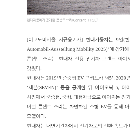
27.7℃
창원
27.2℃
광주
27.2℃
부산
현대자동차가 공개한 ‘콘셉트 쓰리(Concept THREE)’
26.4℃
통영
26.6℃
목포
이코노미서울
서규웅기자
현대자동차는
일
현
[
=
]
9
(
27.7℃
여수
에 참가
Automobil-Ausstellung Mobility 2025)’
27.0℃
흑산도
콘셉트 쓰리는 현대차 전용 전기차 브랜드 아이
26.0℃
완도
갖췄다
.
℃
고창
현대차는
년 준중형
콘셉트카
2019
EV
‘45’, 2020
22.1℃
순천
세븐
등을 공개한 뒤 아이오닉
아
‘
(SEVEN)’
5,
26.6℃
홍성
시장에서 준중형
중형
대형차급으로 이어지는 전기
,
,
24.3℃
서청주
이번 콘셉트 쓰리는 차별화된 소형
를 통해 
EV
27.1℃
제주
26.5℃
모델이다
고산
.
28.7℃
성산
현대차는 내연기관차에서 전기차로의 전환 속도가 