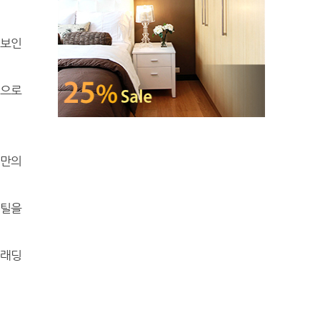
선보인
적으로
카만의
스틸을
클래딩