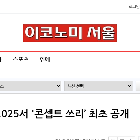
로그인
화
스포츠
연예
025서 '콘셉트 쓰리’ 최초 공개