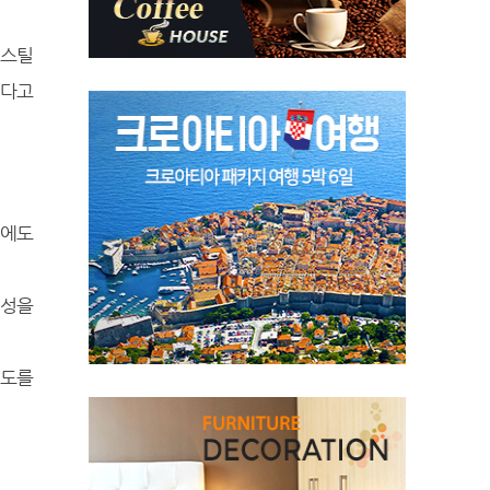
 스틸
냈다고
에도
감성을
성도를