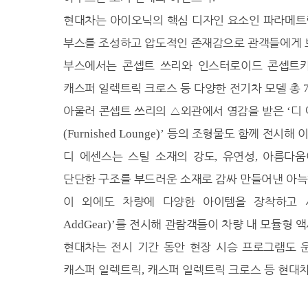
현대차는 아이오닉의 핵심 디자인 요소인 파라메트
부스를 조성하고 압도적인 존재감으로 관객들에게 
부스에서는 콘셉트 쓰리와 인스터로이드 콘셉트
캐스퍼 일렉트릭 크로스 등 다양한 전기차 모델 총
아울러 콘셉트 쓰리의
△
외관에서 영감을 받은
디
‘
등의 조형물도 함께 전시해 
(Furnished Lounge)’
디 에센스는 스틸 소재의 강도
유연성
아름다움
,
,
단단한 구조를 부드러운 소재로 감싸 만들어낸 아
이 외에도 차량에 다양한 아이템을 장착하고
를 전시해 관람객들이 차량 내 모듈형 액
AddGear)’
현대차는 전시 기간 동안 현장 시승 프로그램도
캐스퍼 일렉트릭
캐스퍼 일렉트릭 크로스 등 현대차
,