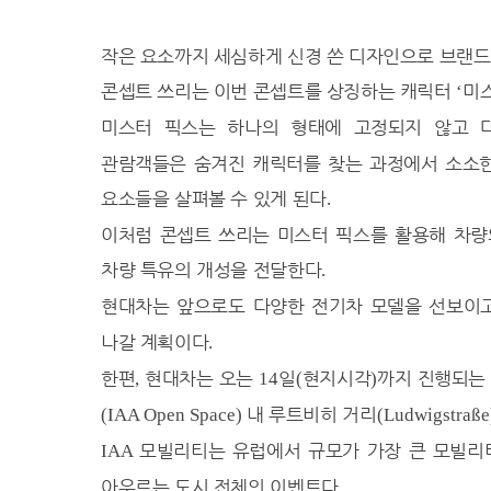
23.1℃
거창
24.5℃
합천
작은 요소까지 세심하게 신경 쓴 디자인으로 브랜드
25.1℃
밀양
콘셉트 쓰리는 이번 콘셉트를 상징하는 캐릭터
미
‘
24.0℃
산청
미스터 픽스는 하나의 형태에 고정되지 않고 
24.8℃
거제
관람객들은 숨겨진 캐릭터를 찾는 과정에서 소소한
25.4℃
남해
요소들을 살펴볼 수 있게 된다
.
27.1℃
북부산
이처럼 콘셉트 쓰리는 미스터 픽스를 활용해 차량
차량 특유의 개성을 전달한다
.
현대차는 앞으로도 다양한 전기차 모델을 선보이
나갈 계획이다
.
한편
현대차는 오는
일
현지시각
까지 진행되는
,
14
(
)
내 루트비히 거리
(IAA Open Space)
(Ludwigstraße
모빌리티는 유럽에서 규모가 가장 큰 모빌리
IAA
아우르는 도시 전체의 이벤트다
.