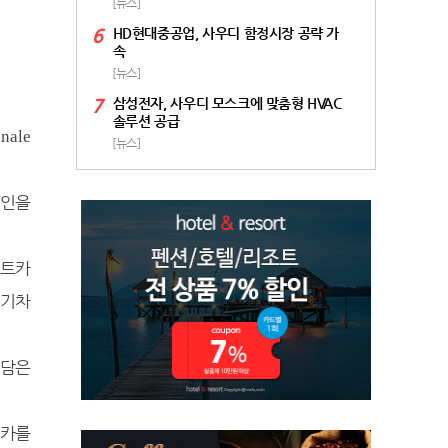
[뉴스]
6
HD현대중공업, 사우디 함정시장 공략 가
속
[뉴스]
7
삼성전자, 사우디 모스크에 맞춤형 HVAC
솔루션 공급
onale
[뉴스]
자인을
트카
전기차
 담은
트카를