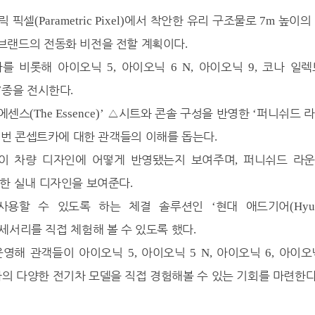
릭 픽셀
에서 착안한 유리 구조물로
높이의
(Parametric Pixel)
7m
브랜드의 전동화 비전을 전할 계획이다
.
카를 비롯해 아이오닉
아이오닉
아이오닉
코나 일렉
5,
6 N,
9,
종을 전시한다
7
.
 에센스
△
시트와 콘솔 구성을 반영한
퍼니쉬드 
(The Essence)’
‘
이번 콘셉트카에 대한 관객들의 이해를 돕는다
.
이 차량 디자인에 어떻게 반영됐는지 보여주며
퍼니쉬드 라
,
늑한 실내 디자인을 보여준다
.
 사용할 수 있도록 하는 체결 솔루션인
현대 애드기어
‘
(Hyu
세서리를 직접 체험해 볼 수 있도록 했다
.
 운영해 관객들이 아이오닉
아이오닉
아이오닉
아이
5,
5 N,
6,
의 다양한 전기차 모델을 직접 경험해볼 수 있는 기회를 마련한