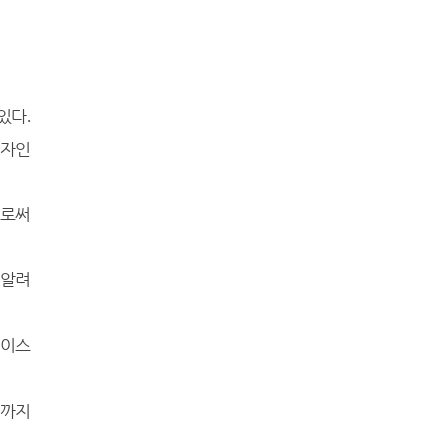
있다
.
디자인
으로써
 알려
페이스
간까지