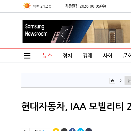
24.2℃
속초
최종편집 2026-08-05(수)
24.6℃
북춘천
24.4℃
철원
26.4℃
동두천
26.2℃
파주
19.7℃
대관령
25.0℃
춘천
뉴스
정치
경제
사회
문
25.4℃
백령도
23.8℃
북강릉
24.6℃
강릉
>
24.0℃
동해
29.7℃
서울
현대자동차, IAA 모빌리티 2
29.7℃
인천
26.9℃
원주
25.7℃
울릉도