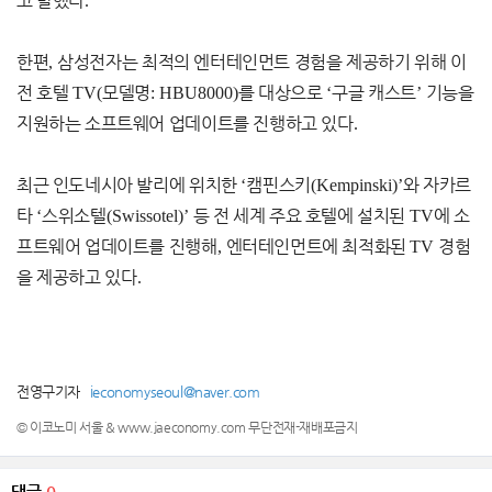
고 말했다
.
한편
,
삼성전자는 최적의 엔터테인먼트 경험을 제공하기 위해 이
전 호텔
TV(
모델명
: HBU8000)
를 대상으로
‘
구글 캐스트
’
기능을
지원하는 소프트웨어 업데이트를 진행하고 있다
.
최근 인도네시아 발리에 위치한
‘
캠핀스키
(Kempinski)’
와 자카르
타
‘
스위소텔
(Swissotel)’
등 전 세계 주요 호텔에 설치된
TV
에 소
프트웨어 업데이트를 진행해
,
엔터테인먼트에 최적화된
TV
경험
을 제공하고 있다
.
전영구기자
ieconomyseoul@naver.com
© 이코노미 서울 & www.jaeconomy.com 무단전재-재배포금지
댓글
0