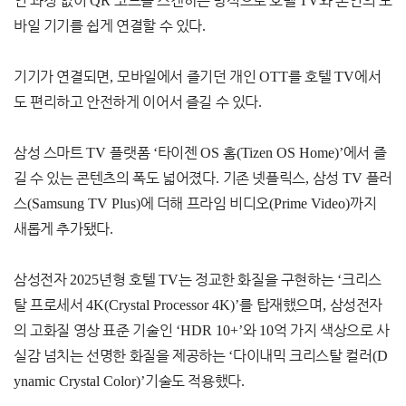
인 과정 없이
QR
코드를 스캔하는 방식으로 호텔
TV
와 본인의 모
바일 기기를 쉽게 연결할 수 있다
.
기기가 연결되면
,
모바일에서 즐기던 개인
OTT
를 호텔
TV
에서
도 편리하고 안전하게 이어서 즐길 수 있다
.
삼성 스마트
TV
플랫폼
‘
타이젠
OS
홈
(Tizen OS Home)’
에서 즐
길 수 있는 콘텐츠의 폭도 넓어졌다
.
기존 넷플릭스
,
삼성
TV
플러
스
(Samsung TV Plus)
에 더해 프라임 비디오
(Prime Video)
까지
새롭게 추가됐다
.
삼성전자
2025
년형 호텔
TV
는 정교한 화질을 구현하는
‘
크리스
탈 프로세서
4K(Crystal Processor 4K)’
를 탑재했으며
,
삼성전자
의 고화질 영상 표준 기술인
‘HDR 10+’
와
10
억 가지 색상으로 사
실감 넘치는 선명한 화질을 제공하는
‘
다이내믹 크리스탈 컬러
(D
ynamic Crystal Color)’
기술도 적용했다
.