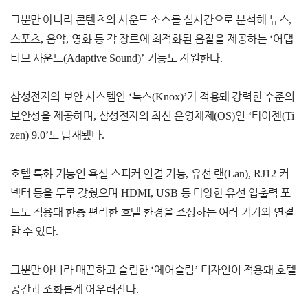
그뿐만 아니라 콘텐츠의 사운드 소스를 실시간으로 분석해 뉴스
,
스포츠
,
음악
,
영화 등 각 장르에 최적화된 음질을 제공하는
‘
어댑
티브 사운드
(Adaptive Sound)’
기능도 지원한다
.
삼성전자의 보안 시스템인
‘
녹스
(Knox)’
가 적용돼 강력한 수준의
보안성을 제공하며
,
삼성전자의 최신 운영체제
(OS)
인
‘
타이젠
(Ti
zen) 9.0’
도 탑재됐다
.
호텔 특화 기능인 욕실 스피커 연결 기능
,
유선 랜
(Lan), RJ12
커
넥터 등을 두루 갖췄으며
HDMI, USB
등 다양한 유선 입출력 포
트도 적용돼 한층 편리한 호텔 환경을 조성하는 여러 기기와 연결
할 수 있다
.
그뿐만 아니라 매끈하고 슬림한
‘
에어슬림
’
디자인이 적용돼 호텔
공간과 조화롭게 어우러진다
.