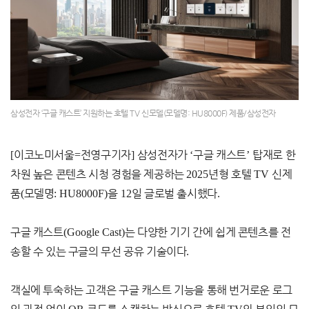
삼성전자 ‘구글 캐스트’ 지원하는 호텔 TV 신모델(모델명: HU8000F) 제품/삼성전자
[
이코노미서울
=
전영구기자
]
삼성전자가
‘
구글 캐스트
’
탑재로 한
차원 높은 콘텐츠 시청 경험을 제공하는
2025
년형 호텔
TV
신제
품
(
모델명
: HU8000F)
을
12
일 글로벌 출시했다
.
구글 캐스트
(Google Cast)
는 다양한 기기 간에 쉽게 콘텐츠를 전
송할 수 있는 구글의 무선 공유 기술이다
.
객실에 투숙하는 고객은 구글 캐스트 기능을 통해 번거로운 로그