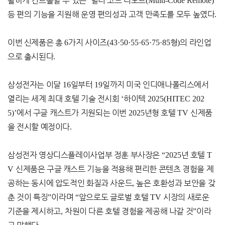
활하게 컨트롤할 수 있는
‘
멀티 코드 리모트
(Multi-Code Remote)’
등 편의 기능을 지원해 운영 편의성과 고객 만족도를 모두 높였다
.
이번 신제품은 총
6
가지 사이즈
(43·50·55·65·75·85
형
)
의 라인업
으로 출시된다
.
삼성전자는 이달
16
일부터
19
일까지 미국 인디애나폴리스에서
열리는 세계 최대 호텔 기술 전시회
‘
하이텍
2025(HITEC 202
5)’
에서 구글 캐스트가 지원되는 이번
2025
년형 호텔
TV
신제품
을 전시할 예정이다
.
삼성전자 영상디스플레이사업부 정훈 부사장은
“2025
년 호텔
T
V
신제품은 구글 캐스트 기능을 적용해 편리한 콘텐츠 경험을 제
공하는 동시에 압도적인 화질과 사운드
,
높은 호환성과 보안을 갖
춘 것이 특징
”
이라며
“
앞으로도 글로벌 호텔
TV
시장의 새로운
기준을 제시하고
,
차원이 다른 호텔 경험을 제공해 나갈 것
”
이라