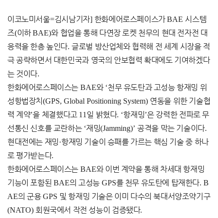
이코노미서울
=
김시남기자
]
한화에어로스페이스가
BAE
시스템
즈
(
이하
BAE)
와 협업을 통해 다연장 로켓 천무의 현대 전자전 대
응력을 한층 높인다
.
글로벌 방산업체와 협력해 전 세계 시장을 적
극 공략하면서 대한민국과 영국의 안보협력 확대에도 기여하겠다
는 것이다
.
한화에어로스페이스는
BAE
와
‘
천무 유도탄과 고성능 항재밍 위
성항법장치
(GPS, Global Positioning System)
연동을 위한 기술협
력 계약
’
을 체결했다고
11
일 밝혔다
. ‘
항재밍
’
은 강력한 전파로 무
선통신 신호를 교란하는
‘
재밍
(Jamming)’
공격을 막는 기술이다
.
현대전에는 재밍
·
항재밍 기술이 승패를 가르는 핵심 기술 중 하나
로 평가받는다
.
한화에어로스페이스는
BAE
와 이번 계약을 통해 차세대 항재밍
기능이 포함된
BAE
의 고성능
GPS
를 천무 유도탄에 탑재한다
. B
AE
의 군용
GPS
및 항재밍 기술은 이미 다수의 북대서양조약기구
(NATO)
회원국에서 작전 성능이 검증됐다
.