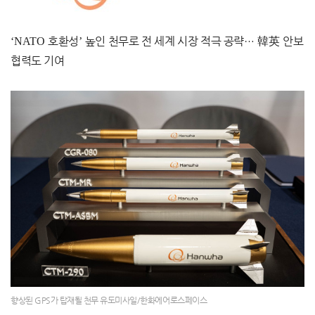
‘NATO
호환성
’
높인 천무로 전 세계 시장 적극 공략
…
韓英
안보
협력도 기여
향상된 GPS가 탑재될 천무 유도미사일/한화에어로스페이스