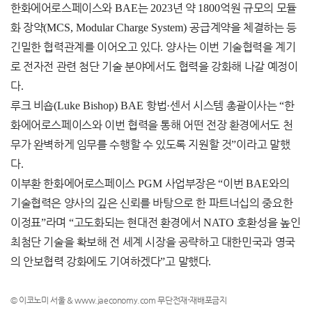
한화에어로스페이스와
BAE
는
2023
년 약
1800
억원 규모의 모듈
화 장약
(MCS, Modular Charge System)
공급계약을 체결하는 등
긴밀한 협력관계를 이어오고 있다
.
양사는 이번 기술협력을 계기
로 전자전 관련 첨단 기술 분야에서도 협력을 강화해 나갈 예정이
다
.
루크 비숍
(Luke Bishop) BAE
항법
·
센서 시스템 총괄이사는
“
한
화에어로스페이스와 이번 협력을 통해 어떤 전장 환경에서도 천
무가 완벽하게 임무를 수행할 수 있도록 지원할 것
”
이라고 말했
다
.
이부환 한화에어로스페이스
PGM
사업부장은
“
이번
BAE
와의
기술협력은 양사의 깊은 신뢰를 바탕으로 한 파트너십의 중요한
이정표
”
라며
“
고도화되는 현대전 환경에서
NATO
호환성을 높인
최첨단 기술을 확보해 전 세계 시장을 공략하고 대한민국과 영국
의 안보협력 강화에도 기여하겠다
”
고 말했다
.
© 이코노미 서울 & www.jaeconomy.com 무단전재-재배포금지