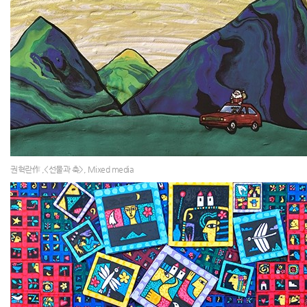
권혁란作 ,<선물과 축>, Mixed media