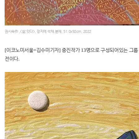
권시숙作 ,<삶,잇다>, 장지에 석채,분채, 51.0x92cm, 2022
[
이코노미서울
=
김수미기자
]
중진작가
13
명으로 구성되어있는 그룹
전이다
.