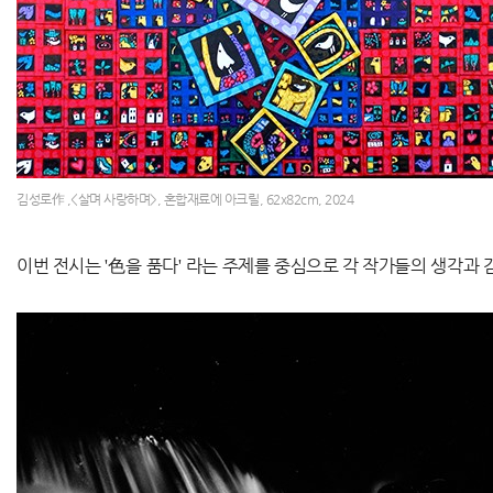
김성로作 ,<살며 사랑하며>, 혼합재료에 아크릴, 62x82cm, 2024
이번 전시는
'
色
을 품다
'
라는 주제를 중심으로 각 작가들의 생각과