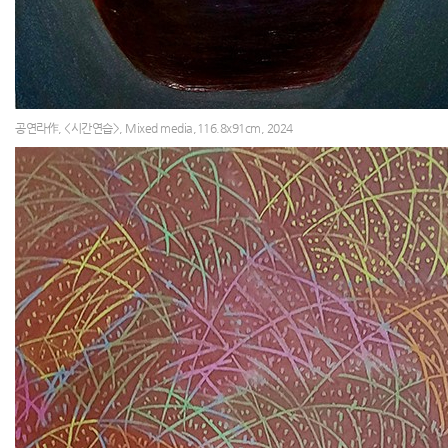
공연라作, <시간연습>, Mixed media,116.8x91cm, 2024