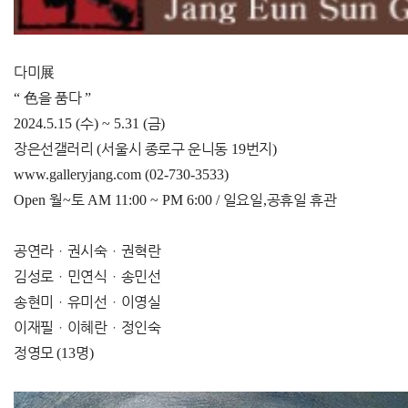
다미
展
“
色
을 품다
”
2024.5.15 (
수
) ~ 5.31 (
금
)
장은선갤러리
(
서울시 종로구 운니동
19
번지
)
www.galleryjang.com (02-730-3533)
Open
월
~
토
AM 11:00 ~ PM 6:00 /
일요일
,
공휴일 휴관
공연라
ㆍ
권시숙
ㆍ
권혁란
김성로
ㆍ
민연식
ㆍ
송민선
송현미
ㆍ
유미선
ㆍ
이영실
이재필
ㆍ
이혜란
ㆍ
정인숙
정영모
(13
명
)