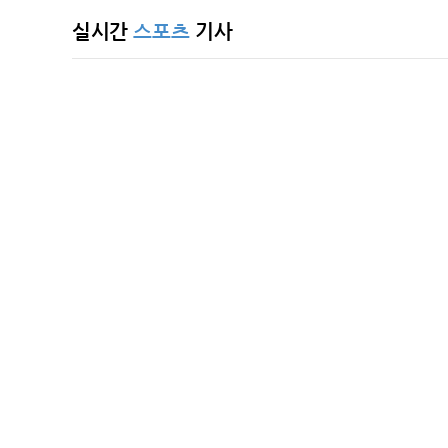
32.8℃
수원
실시간
스포츠
기사
32.9℃
영월
32.7℃
충주
32.3℃
서산
29.4℃
울진
32.4℃
청주
33.2℃
대전
29.7℃
추풍령
31.6℃
안동
31.2℃
상주
30.9℃
포항
32.9℃
군산
31.7℃
대구
34.0℃
전주
30.9℃
울산