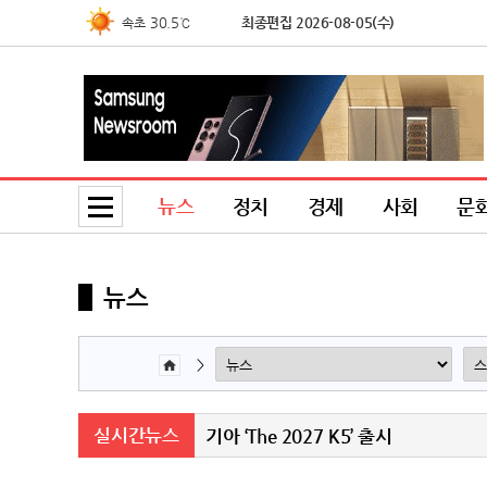
30.5℃
최종편집 2026-08-05(수)
속초
33.3℃
북춘천
32.6℃
철원
34.3℃
동두천
33.7℃
파주
26.5℃
대관령
뉴스
정치
경제
사회
문
33.0℃
춘천
32.1℃
백령도
30.5℃
북강릉
뉴스
30.7℃
강릉
30.7℃
동해
>
33.9℃
서울
33.0℃
인천
실시간뉴스
기아 ‘The 2027 K5’ 출시
34.1℃
원주
29.1℃
울릉도