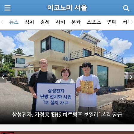
뉴스
정치
경제
사회
문화
스포츠
연예
커뮤
삼성전자 ‘2026 대한민국 올해의 녹색상품’서 16개 제품
삼성전자, 가정용 ‘EHS 히트펌프 보일러’ 본격 공급
선정