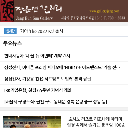
기아 ‘The 2027 K5’ 출시
실시간
맞물린 시간展 /장은선갤러리
주요뉴스
현대자동차 ‘디 올 뉴 아반떼’ 계약 개시
삼성전자, 아마존 프라임 비디오에 ‘HDR10+ 어드밴스드’ 기술 선보여
삼성전자, 가정용 ‘EHS 히트펌프 보일러’ 본격 공급
IBK기업은행, 창립 65주년 기념식 개최
[서울시 구정소식- 금천 구로 동대문 강북 은평 중구 성동 등]
호시노 리조트 리조나레 아타미,
절경 속에서 즐기는 통조림 100종