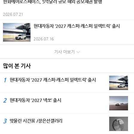
한화에어로스페이스, 5억달러 규모 해외 공모채권 발행
고조시켰다. 개막식에서는 담화문화재
일시적 손실)으로 인해 전년 대비 감소
를 비롯해 시즈오카현 각지의 개성 있는
와 리듬감 있는 화면 구성을 더해 현대
수상하며 2관왕에 올랐다. 올해 국내 시
기록이다. KGM은 판매 물량과 흑자 규
단 (사)세계평화미술대전 조직위원회
했다. 은행부문은 부산은행과 경남은행
크래프트 캔맥주 총 20종을 준비했다.
적인 조형 언어를 구현하고 있으며, 전
장에 처음 선보인 ‘EHS 히트펌프 보일
모 확대를 위해 증가세를 보이고 있는
이사회의장인 담화 이존영 이사장과 김
2026.07.21
의 당기순이익이 각각 505억원, 35억
통조림 100종과 크래프트 캔맥주 20종
통과 현대가 조화를 이루는 화조화를
러’는 자연 상태의 공기열과 전기를 활
글로벌 시장은 물론, 내수 시장 대응을
용모 운영위원장은 공히 “예술은 국경
원 감소하면서 전년 동기 대비 540억원
을 조합하면 총 2,000가지의 페어링을
선보인다. 작품 속 꽃과 새의 이미지는
용해 실내 난방과 온수를 공급하는 고효
강화하고 있다. 국내 시장에서는 지난
과 언어를 넘어 세계인을 하나로 잇는
현대자동차 ‘2027 캐스퍼·캐스퍼 일렉트릭’ 출시
줄어든 3562억원을 기록했다. 반면 비
즐길 수 있어 자신만의 최고의 조합을
생명의 순환과 자연의 질서를 상징하는
율 난방 솔루션이다. 삼성전자는 고효율
5월 신차 KGM 뉴 토레스 출시는 물론
평화의 언어”라며 국제 문화교류의 중
은행부문은 캐피탈(+91억원), 투자증
찾는 재미를 선사한다. '칸칸 비어가든'
동시에 삶의 소중한 순간과 존재에 대
열교환기와 히트펌프 보일러 기술을 적
구매부터 관리까지 부담은 줄이고 만족
요성을 강조했다. 세계문화가 서울에서
권(+231억원), 저축은행(+23억원),
2026.07.16
개요 기간: 2026년 6월 1일~8월 31일
한 감사, 그리고 일상 속에서 발견하는
용해 기존 화석 연료 보일러 대비 에너
은 높이는 ‘KGM 토탈케어 패키지’ 프로
하나 되다. 이날 시상식에는 주한 페루
자산운용(+260억원), 벤처투자(+28억
시간: 10:00~21:00(라스트 오더 20:3
희망과 아름다움을 전한다. 2026년 8
지 효율을 약 5배 높였다. ‘비스포크 AI
그램을 운영하고 있으며, 차량 판매와
공화국 대사 부부, 주한 스리랑카 대사,
원) 등의 실적 개선에 힘입어 전년 동기
기사 더보기
0) 장소: 소라노 비치 Books＆Cafe 요
월 무더위가 절정인 계절에 더위에 지
무풍콤보 갤러리 프로’ 에어컨은 생활
정비까지 원스톱 서비스가 가능한 ‘3S
주한 우즈베키스탄 대사관 부대사를 비
대비 638억원 증가한 1726억원의 당
금: 입장 무료 / 오리지널 플레이트 2,0
친 시각을 산뜻하게 깨워줄 백정희 작
패턴과 공간 환경에 맞춰 특화된 기류를
복합 대리점’을 개소하는 등 고객들에게
롯한 외교사절과 국내외 문화예술인 3
기순이익을 시현했다. 한편 그룹 자산건
00엔 / 크래프트 캔맥주 1,000엔부터
가의 화사한 색채와 섬세한 구성이 돋
선택할 수 있는 ‘AI·모션 바람’과 ‘쾌적제
많이 본 기사
편리하고 차별화된 서비스를 제공하기
50여 명이 참석했다. 주한 페루공화국
전성 지표인 고정이하여신비율은 1.4
/ 통조림 300엔부터(모두 세금 포함)
보이는 꽃과 화려한 새그림 작품 30여
습’ 기능을 탑재했다. 삼성전자가 지난
위해 만전을 기하고 있다. 수출은 지난
파울 두클로스 파로디(Paul Duclos Pa
6%, 연체율은 1.34%로 전분기 대비
대상: 숙박객(주류는 만 20세 이상 제
점을 장은선 갤러리에서 선보인다. 작
해 특허 기술로 처음 선보인 ‘쾌적제
2월 유럽 판매 법인이 있는 독일 시장
1
rodi) 대사는 축사를 통해 “예술은 언어
현대자동차 ‘2027 캐스퍼·캐스퍼 일렉트릭’ 출시
각각 11bp와 8bp 개선됐다. 다만 건전
공) 좌석 수: 약 40석 비고: 오리지널 플
가는 현재 사단법인 민화 진흥현회 광
습’은 공간의 습도에 맞춰 냉매를 섬세
딜러 콘퍼런스를 시작으로 4월 독일 액
와 국경을 넘어 사람과 사람을 연결하
성 제지표는 동종업계 대비 다소 열위한
레이트, 크래프트 캔맥주, 통조림은 모
명 지부장과 민수희 회원으로 활발히
하게 조절하며 열교환기를 꼭 필요한 만
티언 하이브리드와 무쏘 EV 등 시승 행
는 가장 강력한 힘”이라며 페루의 대표
수준으로 그룹은 선제적인 리스크 관리
두 소진 시 판매 종료
활동하고 있다. 또한 서울 아트쇼, 뱅크
큼만 냉각해 제습한다. 이를 통해 불필
사, 튀르키예 무쏘 론칭 및 시승 행사, 6
적인 도시 민속예술인 치차 아트(Chich
와 자산건전성 개선 노력을 지속해 나갈
2
현대자동차 ‘2027 넥쏘’ 출시
아트페어, 대만 아트페어를 비롯한 아
요한 냉기를 방출하지 않아 실내 온도를
월 칠레와 독일에서 무쏘 론칭 및 시승
a Art)를 소개하고, 세계평화미술대전
계획이다. 자본적정성을 나타내는 보통
트페어와 구마모토현립 미술관과 한국
균일하게 유지할 수 있고 에너지 사용량
행사를 갖는 등 신차 출시를 확대하며
이 국제 문화 다양성을 알리는 중요한
주자본(CET1)비율은 효율적인 위험가
미술관 등 다수의 국내외 단체전을 참
도 기존 제습 기능 대비 최대 30% 절
글로벌 시장 공략에 박차를 가하고 있
플랫폼으로 성장한 것을 높이 평가했
중자산(RWA) 관리와 이익잉여금 증가
여하며 작품 활동을 이어가고 있다. 대
감한다. 일체형 세탁건조기 ‘비스포크 A
다. KGM은 내수와 수출 등 판매 물량
3
맞물린 시간展 /장은선갤러리
다. 주한 우즈베키스탄 아브두살로모프
에도 불구하고, 우량자산 중심의 자산
한민국민화 대전 최우수상을 비롯한 다
I 콤보’는 ‘프리히트(Pre-heat)’ 방식의
증가에 힘입어 2023년 이후 4년 연속
알리쉐르 대사는 “실크로드의 중심국가
성장과 지속적인 주주환원 정책의 영향
수의 수상 경력을 보유하고 있으며, 한
고효율 히트펌프 기술을 탑재해 ‘쾌속
흑자를 기록하며 지속가능한 성장 기반
인 우즈베키스탄은 문화교류를 국가 발
으로 전분기 대비 16bp 하락한 12.1