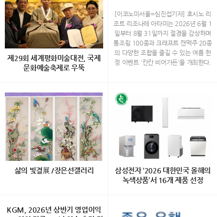
×크래프트 맥주 20종…'칸칸 비
어가든' 개최
[이코노미서울=심진섭기자] 호시노 리
조트 리조나레 아타미는 2026년 6월 1
일부터 8월 31일까지 절경을 감상하며
통조림 100종과 크래프트 캔맥주 20종
의 다양한 조합을 즐길 수 있는 여름 한
제29회 세계평화미술대전, 국제
정 이벤트 '칸칸 비어가든'을 개최한다.
문화예술축제로 우뚝
하늘과 바다, 숲이 어우러진 리조트 리
조나레 아타미의 최상층에 위치한 '소라
ㄷ 30개국 1,200여 점 출품… 주한 외
노 비치 Books＆Cafe'에서 열리는 이
교사절과 국내외 작가 350여 명 참석
번 이벤트는 통조림을 테마로 꾸며진 공
예술·외교·전통문화·나눔이 어우러진
간에서 시즈오카현의 특산 통조림과 지
대한민국 대표 국제 문화예술 플랫폼
역 크래프트 캔맥주를 함께 경험할 수
“예술로 세계를 잇다…” 국내에서 으뜸
있도록 기획됐다. 올해는 재료와 소스를
가는 국제문화예술 행사인 ‘제29회 세
자유롭게 조합해 즐기는 '오리지널 플레
계평화미술대전’이 지난 7월 29일 서울
이트'가 새롭게 추가돼 통조림의 색다른
종로구 인사동 ‘한국미술관’에서 성황리
매력을 발견할 수 있다. 통조림 100종
에 개최됐다. 이번 행사는 (사)세계평화
으로 꾸며진 특별한 공간 사가미만과 아
삶의 빛결展 /장은선갤러리
삼성전자 ‘2026 대한민국 올해의
미술대전 조직위원회(위원장· 담화 이
타미 시내를 한눈에 내려다볼 수 있는
녹색상품’서 16개 제품 선정
존영)와 Diplomatic Journal이 주관하
'소라노 비치 Books＆Cafe'에는 통조
고, 세계평화미술대전 운영위원회와 담
림을 모티브로 한 원형 선반과 산뜻한
백정희 초대展 "삶의 빛결" 2026.8.1
[이코노미서울=전영구기자] 삼성전자
화문화재단이 공동 주최했으며, 문화체
컬러의 장식이 새롭게 설치된다. 참치
2(수) ~ 8.27(목) 장은선갤러리 (서울
KGM, 2026년 상반기 영업이익
의 생활가전과 스마트폰 등 총 16개 제
육관광부, 서울특별시, 경기도, (사)한