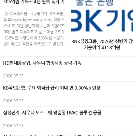
통조림을 비롯한 해산물, 오뎅 등 개성
305억원 기록… 4년 연속 흑자 기
시 종로구 운니동 19번지) www.galle
품이 비영리 시민단체 녹색구매네트워
국예술문화단체총연합회(한국예총), 시
있는 제품까지 시즈오카현을 중심으로
ryjang.com (02-730-3533) Open A
록
크가 주관하는 ‘2026 대한민국 올해의
민행정신문, 외교저널, K-민화, K-컬처,
생산된 통조림 100종이 전시되며, 방문
M 11:00 ~ PM 6:00 (월~토) / 일요
녹색상품’으로 선정됐다. AI 기반 에너
[이코노미서울=서규웅기자] KG 모빌
UN저널, K-그라피, 이코노미서울 등이
객은 다양한 통조림을 직접 살펴보고 취
일,공휴일 휴관 40대 촉망받는 민화작
지 절감 기술과 고효율 기술을 적용한
리티(www.kg-mobility.com, 이하 K
후원했다. 올해 대전에는 30개국에서
향에 맞는 제품을 선택할 수 있다. 취향
가 백정희의 그림은 화려하다 전통 화
제품들이 소비자와 환경 전문가들로부
GM)가 지난 상반기에 △판매 5만675
1,200여 점의 작품이 출품됐으며, 엄정
대로 완성하는 오리지널 플레이트 올해
조도를 현대적인 감각으로 재해석한 채
터 높게 평가를 받았다. 삼성전자는 생
9대, 별도 재무제표 기준 △매출 2조 3
한 심사를 거쳐 550여 명의 수상자가
처음 선보이는 오리지널 플레이트는 통
색화 작업을 하고 있는데 작가는 새와
활가전 14개 제품과 모바일 2개 제품이
188억원 △영업이익 305억원 △당기
선정됐다. 전시는 7월 29일부터 8월 3
BNK금융그룹, 2026년 상반기 당
조림의 새로운 즐기는 방법을 제안한다.
꽃을 삶과 감정, 가족에 대한 기억을 담
선정되며 업계에서 가장 많은 상을 수상
순이익 551억원을 기록했다고 밝혔다.
일까지 한국미술관 2·3층에서 열리며,
기순이익 4118억원
참치, 벚꽃새우, 시라스(일본산 어린 멸
아내는 상징적 존재로 표현하며, 자연
했다. 생활가전에서는 △EHS 히트펌프
상반기 실적은 무쏘 등 글로벌 시장 신
회화, 한국화, 조각, 공예, 사진, AI아트,
치) 등 5종의 통조림 가운데 하나를 선
속 생명들의 모습을 통해 인간 내면의
보일러 △비스포크 AI 무풍콤보 갤러리
차 론칭과 신시장 진출 확대 등을 통한
K-민화, K-그라피 등 다양한 장르의 작
[이코노미서울=금융팀] BNK금융그룹
택한 뒤 감귤과 허브 등의 재료, 와사비
이야기를 풀어낸다. 이번 전시에서는
프로 △비스포크 AI 무풍콤보 프로 벽걸
수출 물량 증가와 함께 수익성 개선 및
HD현대중공업, 사우디 함정시장 공략 가속
품을 선보여 세계 문화의 다양성과 예
(회장 빈대인)은 28일(화) 실적공시를
를 활용한 마요네즈 소스를 포함한 3가
화려한 색채와 섬세한 필치로 표현된
이 △비스포크 AI 콤보 △비스포크 AI
생산성 향상 노력 등에 힘입어 2023년
술적 가치를 한자리에서 만날 수 있도
통해 2026년 상반기 그룹 연결 당기순
지 소스를 자유롭게 조합해 자신만의 메
화조화를 통해 희망과 사랑, 치유의 메
원바디 △비스포크 AI 얼음정수기 △비
이후 4년 연속 흑자를 기록한 것이다.
2026.07.23
록 했다. 예술과 외교가 만난 세계평화
이익(지배기업지분)이 4118억원을 기
뉴를 완성할 수 있다. 예상 밖의 재료 조
세지를 전하며, 삶의 결마다 스며든 행
스포크 AI 하이브리드 냉장고 △비스포
이러한 성과는 경쟁력 있는 신차 출시
의 축제 행사는 식전행사로 시작됐다.
록했다고 밝혔다. 이는 전년 동기(4758
합을 통해 익숙한 통조림의 새로운 풍미
복과 자연의 생명력을 따뜻한 시선으로
크 AI 김치냉장고 △비스포크 AI 식기세
와 판매 물량 증대 등을 통해 이익을 실
KB국민은행, 주요 예적금 금리 최대 연 0.30%p 인상
대한민국 혁필革筆의 대가인 104세 허
억원) 대비 640억원(△13.5%) 감소한
를 경험할 수 있는 것이 특징이다. 통조
담아낸다. 백정희 작가의 작품에서 새
척기 △비스포크 AI 스팀 울트라 로봇청
현하며 지속가능한 성장 기반을 다지고
운 남상준 선생은 길이 5m의 대형 작
수준이다. 이번 실적은 조정영업이익 증
림 100종과 즐기는 크래프트 캔맥주 2
는 자신의 내면과 삶을 은유적으로 투
소기 △비스포크 AI 에어드레서 △비스
있다는 것을 보여 주는 것으로 그 의미
2026.07.23
품 ‘세계평화’를 즉석에서 완성하는 특
가와 충당금전입액 감소 등 경상적인 수
0종 시즈오카현 후지노미야시의 크래
영한 상징적 존재로 등장한다. 화면 속
포크 AI 인덕션 △인피니트 라인 후드일
가 있다. 또한 상반기 판매는 내수 2만
별 퍼포먼스를 선보여 관람객들의 큰
익성 개선에도 불구하고, 작년 상반기
프트 맥주 양조장 'FUJIYAMA HUNTE
등장하는 새는 사랑과 가족에 대한 소
체형 인덕션 △인버터 제습기 등 총 14
1806대, 수출 3만4953대 등 총 5만6
삼성전자, 사우디 모스크에 맞춤형 HVAC 솔루션 공급
호응을 받았다. 이어 '조낭경 고운자락'
반영된 BNK강남코어오피스펀드 청산
R'S BEER'와 협업해 개발한 리조나레
망, 삶의 기쁨과 그리움을 담아내며 자
개 제품이 이름을 올렸다. 이 가운데 ‘비
759대로 전년 동기 대비 6.5% 증가했
K-민화 한복패션쇼가 펼쳐져 한국 전통
이익(544억원)에 따른 기저효과와 올
아타미 오리지널 크래프트 캔맥주도 만
연과 인간의 감정이 어우러지는 서정적
스포크 AI 무풍콤보 프로 벽걸이’ 에어
으며, 특히 지난 6월 KGM 역대 월 최
한복과 K-민화의 아름다움을 국내외 귀
2026.07.21
해 여의도코어오피스펀드 외부지분 매
나볼 수 있다. 감귤 향이 은은하게 퍼지
풍경을 만들어낸다. 작가는 전통 화조
컨과 ‘비스포크 AI 김치냉장고’는 소비자
대 실적을 기록한 수출은 2014년 상반
빈들에게 소개하며 행사분위기를 한층
입에 따른 정산 손실 440억원(회계상
는 산뜻한 풍미가 특징인 오리지널 맥주
화의 형식을 재해석하며 장식적인 색채
평가에서 높은 점수를 받아 ‘인기상’까지
기(4만1000대) 이후 12년 만에 최대