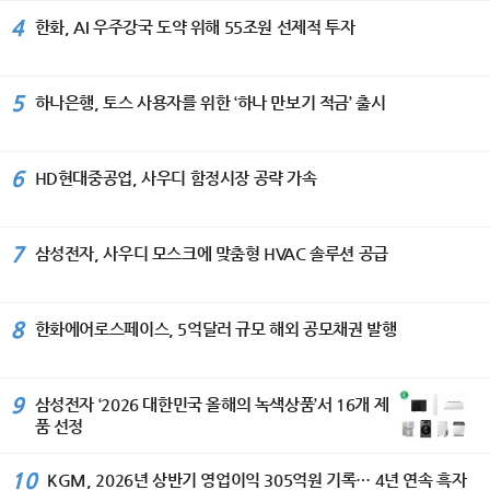
국 민화 뮤지엄에 작품이 소장되어 있
코스’ 기준 69분 만에 세탁부터 건조까
을 다지고 있다며, 상승세가 이어지고
전의 핵심 가치로 삼고 있다”며 ‘이번 세
4%를 기록했다. 그룹은 앞으로도 위험
4
한화, AI 우주강국 도약 위해 55조원 선제적 투자
다. [이코노미서울=김수미기자]
지 완료한다. 또 세탁 패턴을 학습해 세
있는 수출은 물론 고객들에게 편리하고
계평화미술대전이 국가 간 우정과 상호
가중자산을 보다 효율적으로 관리해 자
제와 물 낭비를 막는 ‘AI 세제자동투입’
차별화된 서비스 제공과 고객 접점 확
이해를 더욱 깊게 하는 계기가 되기를
본비율을 안정적으로 개선해 나갈 방침
기능도 갖췄다. 스마트싱스 AI 절약 모
대 등 내수 시장 대응에도 만전을 기해
바란다.“고 축하했다. 주한 스리랑카 대
이다. 이날 이사회에서는 주당 150원의
드 적용 시 세탁 시 최대 60%, 건조 시
판매 물량 증대와 함께 수익성을 더욱
5
하나은행, 토스 사용자를 위한 ‘하나 만보기 적금’ 출시
사는 “예술은 서로 다른 문화와 전통을
분기 현금배당을 결의했으며, 올해 상반
최대 30%까지 에너지 소비를 절감할
확대해 나갈 것이라고 밝혔다.
이해하고 존중하게 하는 가장 아름다운
기 매입한 자사주 약 349만주(약 600
수 있다. ‘비스포크 AI 얼음정수기’는 하
가교”라며 “세계평화미술대전이 세계
억원 규모)는 3분기 중 전량 소각할 예
루 최대 8kg, 약 1000개의 얼음을 만
각국 예술인들이 우정과 신뢰를 나누는
6
정이다. BNK금융그룹 CFO 박성욱 부
HD현대중공업, 사우디 함정시장 공략 가속
드는 제빙 성능을 갖췄다. NSF 인증 ‘4
국제 문화교류의 장으로 더욱 발전하기
사장은 “지난해 반영된 강남 BNK디지
단계 필터’로 미세플라스틱부터 중금속,
를 기대한다”고 밝혔다. 104세 혁필 거
털타워 매각이익에 따른 기저효과로 당
박테리아 등 82종의 유해 물질을 걸러
장에게 바친 특별 헌정식 이번 시상식
기순이익은 전년 동기 대비 감소했
낸다. 사용 패턴을 학습해 미사용 시간
7
삼성전자, 사우디 모스크에 맞춤형 HVAC 솔루션 공급
에서는 허운 남상준 선생을 위한 특별
다”며 “다만 부동산 펀드 관련 일회성
에 직수관과 얼음을 보관하는 아이스룸
헌정식도 마련됐다. 담화 이존영 이사
요인을 제외한 경상적인 당기순이익을
을 자동 살균하는 ‘AI 맞춤 살균’ 기능도
장은 남상준 선생에게 장수장학증서와
비교하면, 상반기 순이익은 4558억원
지원해 더욱 위생적으로 사용할 수 있
장학금 104만 원, 1,000만 원 상당의
8
한화에어로스페이스, 5억달러 규모 해외 공모채권 발행
으로 전년동기대비 344억원(+8.2%)
다. ‘인버터 제습기’는 제습 효율을 높이
봉안증서를 전달하며 대한민국 전통예
증가하는 등 본업의 수익성은 꾸준히 개
는 ‘디지털 인버터 컴프레서’가 탑재돼
술 발전에 기여한 공로에 깊은 존경을
선되고 있다. 앞으로도 안정적인 수익
전 모델 에너지 소비효율 1등급을 지원
표했다. 또한 900만 원 상당의 안동포
기반을 강화하고 자본 및 건전성 관리에
9
한다. 여기에 AI 절약모드를 사용하면
삼성전자 ‘2026 대한민국 올해의 녹색상품’서 16개 제
수의가 장수와 건강을 기원하는 뜻에서
도 최선을 다하겠다”고 말했다. IBK기업
전력 사용량을 최대 30% 줄일 수 있
품 선정
전달됐다. 이 안동포는 빛가람㈜ 유석
은행, 비대면 전용 ‘I-포켓몬 체크카드’
어, 덥고 습한 여름철은 물론 사계절 내
우 대표이사의 기부로 마련됐으며, 유
출시 IBK기업은행(은행장 장민영)은 28
내 사용해도 전기료 걱정을 덜 수 있다.
10
대표는 이날 담화 이존영 이사장에게
KGM, 2026년 상반기 영업이익 305억원 기록… 4년 연속 흑자
일 비대면 전용 상품인 ‘I-포켓몬 체크카
모바일 부문에서는 갤럭시 S26 시리즈