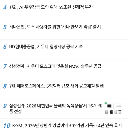
국 민화 뮤지엄에 작품이 소장되어 있
코스’ 기준 69분 만에 세탁부터 건조까
을 다지고 있다며, 상승세가 이어지고
전의 핵심 가치로 삼고 있다”며 ‘이번 세
4%를 기록했다. 그룹은 앞으로도 위험
4
한화, AI 우주강국 도약 위해 55조원 선제적 투자
다. [이코노미서울=김수미기자]
지 완료한다. 또 세탁 패턴을 학습해 세
있는 수출은 물론 고객들에게 편리하고
계평화미술대전이 국가 간 우정과 상호
가중자산을 보다 효율적으로 관리해 자
제와 물 낭비를 막는 ‘AI 세제자동투입’
차별화된 서비스 제공과 고객 접점 확
이해를 더욱 깊게 하는 계기가 되기를
본비율을 안정적으로 개선해 나갈 방침
기능도 갖췄다. 스마트싱스 AI 절약 모
대 등 내수 시장 대응에도 만전을 기해
바란다.“고 축하했다. 주한 스리랑카 대
이다. 이날 이사회에서는 주당 150원의
드 적용 시 세탁 시 최대 60%, 건조 시
판매 물량 증대와 함께 수익성을 더욱
5
하나은행, 토스 사용자를 위한 ‘하나 만보기 적금’ 출시
사는 “예술은 서로 다른 문화와 전통을
분기 현금배당을 결의했으며, 올해 상반
최대 30%까지 에너지 소비를 절감할
확대해 나갈 것이라고 밝혔다.
이해하고 존중하게 하는 가장 아름다운
기 매입한 자사주 약 349만주(약 600
수 있다. ‘비스포크 AI 얼음정수기’는 하
가교”라며 “세계평화미술대전이 세계
억원 규모)는 3분기 중 전량 소각할 예
루 최대 8kg, 약 1000개의 얼음을 만
각국 예술인들이 우정과 신뢰를 나누는
6
정이다. BNK금융그룹 CFO 박성욱 부
HD현대중공업, 사우디 함정시장 공략 가속
드는 제빙 성능을 갖췄다. NSF 인증 ‘4
국제 문화교류의 장으로 더욱 발전하기
사장은 “지난해 반영된 강남 BNK디지
단계 필터’로 미세플라스틱부터 중금속,
를 기대한다”고 밝혔다. 104세 혁필 거
털타워 매각이익에 따른 기저효과로 당
박테리아 등 82종의 유해 물질을 걸러
장에게 바친 특별 헌정식 이번 시상식
기순이익은 전년 동기 대비 감소했
낸다. 사용 패턴을 학습해 미사용 시간
7
삼성전자, 사우디 모스크에 맞춤형 HVAC 솔루션 공급
에서는 허운 남상준 선생을 위한 특별
다”며 “다만 부동산 펀드 관련 일회성
에 직수관과 얼음을 보관하는 아이스룸
헌정식도 마련됐다. 담화 이존영 이사
요인을 제외한 경상적인 당기순이익을
을 자동 살균하는 ‘AI 맞춤 살균’ 기능도
장은 남상준 선생에게 장수장학증서와
비교하면, 상반기 순이익은 4558억원
지원해 더욱 위생적으로 사용할 수 있
장학금 104만 원, 1,000만 원 상당의
8
한화에어로스페이스, 5억달러 규모 해외 공모채권 발행
으로 전년동기대비 344억원(+8.2%)
다. ‘인버터 제습기’는 제습 효율을 높이
봉안증서를 전달하며 대한민국 전통예
증가하는 등 본업의 수익성은 꾸준히 개
는 ‘디지털 인버터 컴프레서’가 탑재돼
술 발전에 기여한 공로에 깊은 존경을
선되고 있다. 앞으로도 안정적인 수익
전 모델 에너지 소비효율 1등급을 지원
표했다. 또한 900만 원 상당의 안동포
기반을 강화하고 자본 및 건전성 관리에
9
한다. 여기에 AI 절약모드를 사용하면
삼성전자 ‘2026 대한민국 올해의 녹색상품’서 16개 제
수의가 장수와 건강을 기원하는 뜻에서
도 최선을 다하겠다”고 말했다. IBK기업
전력 사용량을 최대 30% 줄일 수 있
품 선정
전달됐다. 이 안동포는 빛가람㈜ 유석
은행, 비대면 전용 ‘I-포켓몬 체크카드’
어, 덥고 습한 여름철은 물론 사계절 내
우 대표이사의 기부로 마련됐으며, 유
출시 IBK기업은행(은행장 장민영)은 28
내 사용해도 전기료 걱정을 덜 수 있다.
10
대표는 이날 담화 이존영 이사장에게
KGM, 2026년 상반기 영업이익 305억원 기록… 4년 연속 흑자
일 비대면 전용 상품인 ‘I-포켓몬 체크카
모바일 부문에서는 갤럭시 S26 시리즈