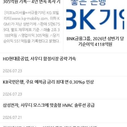
통조림을 비롯한 해산물, 오뎅 등 개성
305억원 기록… 4년 연속 흑자 기
시 종로구 운니동 19번지) www.galle
품이 비영리 시민단체 녹색구매네트워
국예술문화단체총연합회(한국예총), 시
있는 제품까지 시즈오카현을 중심으로
ryjang.com (02-730-3533) Open A
록
크가 주관하는 ‘2026 대한민국 올해의
민행정신문, 외교저널, K-민화, K-컬처,
생산된 통조림 100종이 전시되며, 방문
M 11:00 ~ PM 6:00 (월~토) / 일요
녹색상품’으로 선정됐다. AI 기반 에너
[이코노미서울=서규웅기자] KG 모빌
UN저널, K-그라피, 이코노미서울 등이
객은 다양한 통조림을 직접 살펴보고 취
일,공휴일 휴관 40대 촉망받는 민화작
지 절감 기술과 고효율 기술을 적용한
리티(www.kg-mobility.com, 이하 K
후원했다. 올해 대전에는 30개국에서
향에 맞는 제품을 선택할 수 있다. 취향
가 백정희의 그림은 화려하다 전통 화
제품들이 소비자와 환경 전문가들로부
GM)가 지난 상반기에 △판매 5만675
1,200여 점의 작품이 출품됐으며, 엄정
대로 완성하는 오리지널 플레이트 올해
조도를 현대적인 감각으로 재해석한 채
터 높게 평가를 받았다. 삼성전자는 생
9대, 별도 재무제표 기준 △매출 2조 3
한 심사를 거쳐 550여 명의 수상자가
처음 선보이는 오리지널 플레이트는 통
색화 작업을 하고 있는데 작가는 새와
활가전 14개 제품과 모바일 2개 제품이
188억원 △영업이익 305억원 △당기
선정됐다. 전시는 7월 29일부터 8월 3
BNK금융그룹, 2026년 상반기 당
조림의 새로운 즐기는 방법을 제안한다.
꽃을 삶과 감정, 가족에 대한 기억을 담
선정되며 업계에서 가장 많은 상을 수상
순이익 551억원을 기록했다고 밝혔다.
일까지 한국미술관 2·3층에서 열리며,
기순이익 4118억원
참치, 벚꽃새우, 시라스(일본산 어린 멸
아내는 상징적 존재로 표현하며, 자연
했다. 생활가전에서는 △EHS 히트펌프
상반기 실적은 무쏘 등 글로벌 시장 신
회화, 한국화, 조각, 공예, 사진, AI아트,
치) 등 5종의 통조림 가운데 하나를 선
속 생명들의 모습을 통해 인간 내면의
보일러 △비스포크 AI 무풍콤보 갤러리
차 론칭과 신시장 진출 확대 등을 통한
K-민화, K-그라피 등 다양한 장르의 작
[이코노미서울=금융팀] BNK금융그룹
택한 뒤 감귤과 허브 등의 재료, 와사비
이야기를 풀어낸다. 이번 전시에서는
프로 △비스포크 AI 무풍콤보 프로 벽걸
수출 물량 증가와 함께 수익성 개선 및
HD현대중공업, 사우디 함정시장 공략 가속
품을 선보여 세계 문화의 다양성과 예
(회장 빈대인)은 28일(화) 실적공시를
를 활용한 마요네즈 소스를 포함한 3가
화려한 색채와 섬세한 필치로 표현된
이 △비스포크 AI 콤보 △비스포크 AI
생산성 향상 노력 등에 힘입어 2023년
술적 가치를 한자리에서 만날 수 있도
통해 2026년 상반기 그룹 연결 당기순
지 소스를 자유롭게 조합해 자신만의 메
화조화를 통해 희망과 사랑, 치유의 메
원바디 △비스포크 AI 얼음정수기 △비
이후 4년 연속 흑자를 기록한 것이다.
2026.07.23
록 했다. 예술과 외교가 만난 세계평화
이익(지배기업지분)이 4118억원을 기
뉴를 완성할 수 있다. 예상 밖의 재료 조
세지를 전하며, 삶의 결마다 스며든 행
스포크 AI 하이브리드 냉장고 △비스포
이러한 성과는 경쟁력 있는 신차 출시
의 축제 행사는 식전행사로 시작됐다.
록했다고 밝혔다. 이는 전년 동기(4758
합을 통해 익숙한 통조림의 새로운 풍미
복과 자연의 생명력을 따뜻한 시선으로
크 AI 김치냉장고 △비스포크 AI 식기세
와 판매 물량 증대 등을 통해 이익을 실
KB국민은행, 주요 예적금 금리 최대 연 0.30%p 인상
대한민국 혁필革筆의 대가인 104세 허
억원) 대비 640억원(△13.5%) 감소한
를 경험할 수 있는 것이 특징이다. 통조
담아낸다. 백정희 작가의 작품에서 새
척기 △비스포크 AI 스팀 울트라 로봇청
현하며 지속가능한 성장 기반을 다지고
운 남상준 선생은 길이 5m의 대형 작
수준이다. 이번 실적은 조정영업이익 증
림 100종과 즐기는 크래프트 캔맥주 2
는 자신의 내면과 삶을 은유적으로 투
소기 △비스포크 AI 에어드레서 △비스
있다는 것을 보여 주는 것으로 그 의미
2026.07.23
품 ‘세계평화’를 즉석에서 완성하는 특
가와 충당금전입액 감소 등 경상적인 수
0종 시즈오카현 후지노미야시의 크래
영한 상징적 존재로 등장한다. 화면 속
포크 AI 인덕션 △인피니트 라인 후드일
가 있다. 또한 상반기 판매는 내수 2만
별 퍼포먼스를 선보여 관람객들의 큰
익성 개선에도 불구하고, 작년 상반기
프트 맥주 양조장 'FUJIYAMA HUNTE
등장하는 새는 사랑과 가족에 대한 소
체형 인덕션 △인버터 제습기 등 총 14
1806대, 수출 3만4953대 등 총 5만6
삼성전자, 사우디 모스크에 맞춤형 HVAC 솔루션 공급
호응을 받았다. 이어 '조낭경 고운자락'
반영된 BNK강남코어오피스펀드 청산
R'S BEER'와 협업해 개발한 리조나레
망, 삶의 기쁨과 그리움을 담아내며 자
개 제품이 이름을 올렸다. 이 가운데 ‘비
759대로 전년 동기 대비 6.5% 증가했
K-민화 한복패션쇼가 펼쳐져 한국 전통
이익(544억원)에 따른 기저효과와 올
아타미 오리지널 크래프트 캔맥주도 만
연과 인간의 감정이 어우러지는 서정적
스포크 AI 무풍콤보 프로 벽걸이’ 에어
으며, 특히 지난 6월 KGM 역대 월 최
한복과 K-민화의 아름다움을 국내외 귀
2026.07.21
해 여의도코어오피스펀드 외부지분 매
나볼 수 있다. 감귤 향이 은은하게 퍼지
풍경을 만들어낸다. 작가는 전통 화조
컨과 ‘비스포크 AI 김치냉장고’는 소비자
대 실적을 기록한 수출은 2014년 상반
빈들에게 소개하며 행사분위기를 한층
입에 따른 정산 손실 440억원(회계상
는 산뜻한 풍미가 특징인 오리지널 맥주
화의 형식을 재해석하며 장식적인 색채
평가에서 높은 점수를 받아 ‘인기상’까지
기(4만1000대) 이후 12년 만에 최대