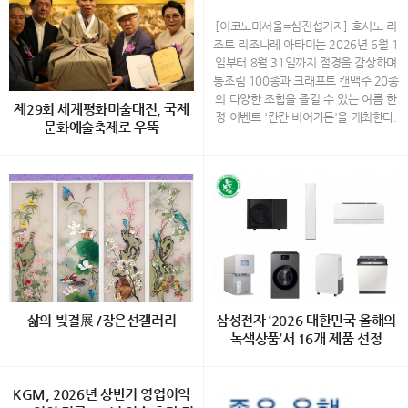
×크래프트 맥주 20종…'칸칸 비
어가든' 개최
[이코노미서울=심진섭기자] 호시노 리
조트 리조나레 아타미는 2026년 6월 1
일부터 8월 31일까지 절경을 감상하며
통조림 100종과 크래프트 캔맥주 20종
의 다양한 조합을 즐길 수 있는 여름 한
제29회 세계평화미술대전, 국제
정 이벤트 '칸칸 비어가든'을 개최한다.
문화예술축제로 우뚝
하늘과 바다, 숲이 어우러진 리조트 리
조나레 아타미의 최상층에 위치한 '소라
ㄷ 30개국 1,200여 점 출품… 주한 외
노 비치 Books＆Cafe'에서 열리는 이
교사절과 국내외 작가 350여 명 참석
번 이벤트는 통조림을 테마로 꾸며진 공
예술·외교·전통문화·나눔이 어우러진
간에서 시즈오카현의 특산 통조림과 지
대한민국 대표 국제 문화예술 플랫폼
역 크래프트 캔맥주를 함께 경험할 수
“예술로 세계를 잇다…” 국내에서 으뜸
있도록 기획됐다. 올해는 재료와 소스를
가는 국제문화예술 행사인 ‘제29회 세
자유롭게 조합해 즐기는 '오리지널 플레
계평화미술대전’이 지난 7월 29일 서울
이트'가 새롭게 추가돼 통조림의 색다른
종로구 인사동 ‘한국미술관’에서 성황리
매력을 발견할 수 있다. 통조림 100종
에 개최됐다. 이번 행사는 (사)세계평화
으로 꾸며진 특별한 공간 사가미만과 아
삶의 빛결展 /장은선갤러리
삼성전자 ‘2026 대한민국 올해의
미술대전 조직위원회(위원장· 담화 이
타미 시내를 한눈에 내려다볼 수 있는
녹색상품’서 16개 제품 선정
존영)와 Diplomatic Journal이 주관하
'소라노 비치 Books＆Cafe'에는 통조
고, 세계평화미술대전 운영위원회와 담
림을 모티브로 한 원형 선반과 산뜻한
백정희 초대展 "삶의 빛결" 2026.8.1
[이코노미서울=전영구기자] 삼성전자
화문화재단이 공동 주최했으며, 문화체
컬러의 장식이 새롭게 설치된다. 참치
2(수) ~ 8.27(목) 장은선갤러리 (서울
KGM, 2026년 상반기 영업이익
의 생활가전과 스마트폰 등 총 16개 제
육관광부, 서울특별시, 경기도, (사)한