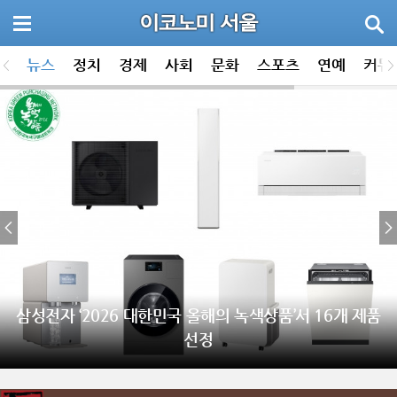
뉴스
정치
경제
사회
문화
스포츠
연예
커뮤
삼성전자 ‘2026 대한민국 올해의 녹색상품’서 16개 제품
선정