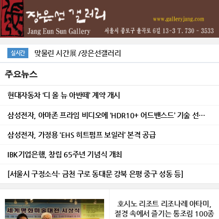
맞물린 시간展 /장은선갤러리
실시간
주요뉴스
현대자동차 ‘디 올 뉴 아반떼’ 계약 개시
삼성전자, 아마존 프라임 비디오에 ‘HDR10+ 어드밴스드’ 기술 선보여
삼성전자, 가정용 ‘EHS 히트펌프 보일러’ 본격 공급
IBK기업은행, 창립 65주년 기념식 개최
[서울시 구정소식- 금천 구로 동대문 강북 은평 중구 성동 등]
호시노 리조트 리조나레 아타미,
절경 속에서 즐기는 통조림 100종