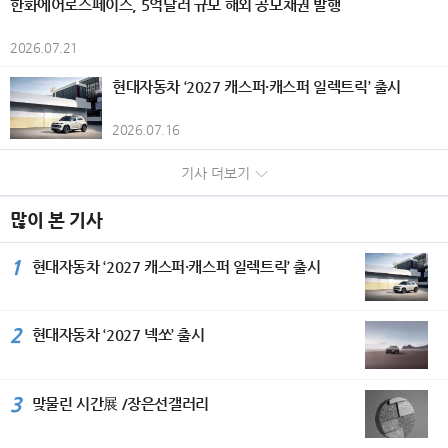
한화에어로스페이스, 5억달러 규모 해외 공모채권 발행
고조시켰다. 개막식에서는 담화문화재
일시적 손실)으로 인해 전년 대비 감소
를 비롯해 시즈오카현 각지의 개성 있는
와 리듬감 있는 화면 구성을 더해 현대
수상하며 2관왕에 올랐다. 올해 국내 시
기록이다. KGM은 판매 물량과 흑자 규
단 (사)세계평화미술대전 조직위원회
했다. 은행부문은 부산은행과 경남은행
크래프트 캔맥주 총 20종을 준비했다.
적인 조형 언어를 구현하고 있으며, 전
장에 처음 선보인 ‘EHS 히트펌프 보일
모 확대를 위해 증가세를 보이고 있는
이사회의장인 담화 이존영 이사장과 김
2026.07.21
의 당기순이익이 각각 505억원, 35억
통조림 100종과 크래프트 캔맥주 20종
통과 현대가 조화를 이루는 화조화를
러’는 자연 상태의 공기열과 전기를 활
글로벌 시장은 물론, 내수 시장 대응을
용모 운영위원장은 공히 “예술은 국경
원 감소하면서 전년 동기 대비 540억원
을 조합하면 총 2,000가지의 페어링을
선보인다. 작품 속 꽃과 새의 이미지는
용해 실내 난방과 온수를 공급하는 고효
강화하고 있다. 국내 시장에서는 지난
과 언어를 넘어 세계인을 하나로 잇는
현대자동차 ‘2027 캐스퍼·캐스퍼 일렉트릭’ 출시
줄어든 3562억원을 기록했다. 반면 비
즐길 수 있어 자신만의 최고의 조합을
생명의 순환과 자연의 질서를 상징하는
율 난방 솔루션이다. 삼성전자는 고효율
5월 신차 KGM 뉴 토레스 출시는 물론
평화의 언어”라며 국제 문화교류의 중
은행부문은 캐피탈(+91억원), 투자증
찾는 재미를 선사한다. '칸칸 비어가든'
동시에 삶의 소중한 순간과 존재에 대
열교환기와 히트펌프 보일러 기술을 적
구매부터 관리까지 부담은 줄이고 만족
요성을 강조했다. 세계문화가 서울에서
권(+231억원), 저축은행(+23억원),
2026.07.16
개요 기간: 2026년 6월 1일~8월 31일
한 감사, 그리고 일상 속에서 발견하는
용해 기존 화석 연료 보일러 대비 에너
은 높이는 ‘KGM 토탈케어 패키지’ 프로
하나 되다. 이날 시상식에는 주한 페루
자산운용(+260억원), 벤처투자(+28억
시간: 10:00~21:00(라스트 오더 20:3
희망과 아름다움을 전한다. 2026년 8
지 효율을 약 5배 높였다. ‘비스포크 AI
그램을 운영하고 있으며, 차량 판매와
공화국 대사 부부, 주한 스리랑카 대사,
원) 등의 실적 개선에 힘입어 전년 동기
기사 더보기
0) 장소: 소라노 비치 Books＆Cafe 요
월 무더위가 절정인 계절에 더위에 지
무풍콤보 갤러리 프로’ 에어컨은 생활
정비까지 원스톱 서비스가 가능한 ‘3S
주한 우즈베키스탄 대사관 부대사를 비
대비 638억원 증가한 1726억원의 당
금: 입장 무료 / 오리지널 플레이트 2,0
친 시각을 산뜻하게 깨워줄 백정희 작
패턴과 공간 환경에 맞춰 특화된 기류를
복합 대리점’을 개소하는 등 고객들에게
롯한 외교사절과 국내외 문화예술인 3
기순이익을 시현했다. 한편 그룹 자산건
00엔 / 크래프트 캔맥주 1,000엔부터
가의 화사한 색채와 섬세한 구성이 돋
선택할 수 있는 ‘AI·모션 바람’과 ‘쾌적제
많이 본 기사
편리하고 차별화된 서비스를 제공하기
50여 명이 참석했다. 주한 페루공화국
전성 지표인 고정이하여신비율은 1.4
/ 통조림 300엔부터(모두 세금 포함)
보이는 꽃과 화려한 새그림 작품 30여
습’ 기능을 탑재했다. 삼성전자가 지난
위해 만전을 기하고 있다. 수출은 지난
파울 두클로스 파로디(Paul Duclos Pa
6%, 연체율은 1.34%로 전분기 대비
대상: 숙박객(주류는 만 20세 이상 제
점을 장은선 갤러리에서 선보인다. 작
해 특허 기술로 처음 선보인 ‘쾌적제
2월 유럽 판매 법인이 있는 독일 시장
1
rodi) 대사는 축사를 통해 “예술은 언어
현대자동차 ‘2027 캐스퍼·캐스퍼 일렉트릭’ 출시
각각 11bp와 8bp 개선됐다. 다만 건전
공) 좌석 수: 약 40석 비고: 오리지널 플
가는 현재 사단법인 민화 진흥현회 광
습’은 공간의 습도에 맞춰 냉매를 섬세
딜러 콘퍼런스를 시작으로 4월 독일 액
와 국경을 넘어 사람과 사람을 연결하
성 제지표는 동종업계 대비 다소 열위한
레이트, 크래프트 캔맥주, 통조림은 모
명 지부장과 민수희 회원으로 활발히
하게 조절하며 열교환기를 꼭 필요한 만
티언 하이브리드와 무쏘 EV 등 시승 행
는 가장 강력한 힘”이라며 페루의 대표
수준으로 그룹은 선제적인 리스크 관리
두 소진 시 판매 종료
활동하고 있다. 또한 서울 아트쇼, 뱅크
큼만 냉각해 제습한다. 이를 통해 불필
사, 튀르키예 무쏘 론칭 및 시승 행사, 6
적인 도시 민속예술인 치차 아트(Chich
와 자산건전성 개선 노력을 지속해 나갈
2
현대자동차 ‘2027 넥쏘’ 출시
아트페어, 대만 아트페어를 비롯한 아
요한 냉기를 방출하지 않아 실내 온도를
월 칠레와 독일에서 무쏘 론칭 및 시승
a Art)를 소개하고, 세계평화미술대전
계획이다. 자본적정성을 나타내는 보통
트페어와 구마모토현립 미술관과 한국
균일하게 유지할 수 있고 에너지 사용량
행사를 갖는 등 신차 출시를 확대하며
이 국제 문화 다양성을 알리는 중요한
주자본(CET1)비율은 효율적인 위험가
미술관 등 다수의 국내외 단체전을 참
도 기존 제습 기능 대비 최대 30% 절
글로벌 시장 공략에 박차를 가하고 있
플랫폼으로 성장한 것을 높이 평가했
중자산(RWA) 관리와 이익잉여금 증가
여하며 작품 활동을 이어가고 있다. 대
감한다. 일체형 세탁건조기 ‘비스포크 A
다. KGM은 내수와 수출 등 판매 물량
3
맞물린 시간展 /장은선갤러리
다. 주한 우즈베키스탄 아브두살로모프
에도 불구하고, 우량자산 중심의 자산
한민국민화 대전 최우수상을 비롯한 다
I 콤보’는 ‘프리히트(Pre-heat)’ 방식의
증가에 힘입어 2023년 이후 4년 연속
알리쉐르 대사는 “실크로드의 중심국가
성장과 지속적인 주주환원 정책의 영향
수의 수상 경력을 보유하고 있으며, 한
고효율 히트펌프 기술을 탑재해 ‘쾌속
흑자를 기록하며 지속가능한 성장 기반
인 우즈베키스탄은 문화교류를 국가 발
으로 전분기 대비 16bp 하락한 12.1