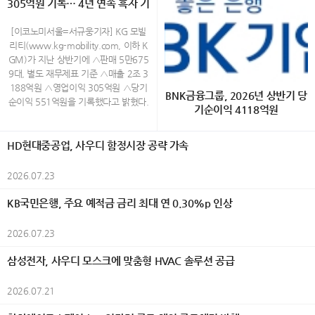
통조림을 비롯한 해산물, 오뎅 등 개성
305억원 기록… 4년 연속 흑자 기
시 종로구 운니동 19번지) www.galle
품이 비영리 시민단체 녹색구매네트워
국예술문화단체총연합회(한국예총), 시
있는 제품까지 시즈오카현을 중심으로
ryjang.com (02-730-3533) Open A
록
크가 주관하는 ‘2026 대한민국 올해의
민행정신문, 외교저널, K-민화, K-컬처,
생산된 통조림 100종이 전시되며, 방문
M 11:00 ~ PM 6:00 (월~토) / 일요
녹색상품’으로 선정됐다. AI 기반 에너
[이코노미서울=서규웅기자] KG 모빌
UN저널, K-그라피, 이코노미서울 등이
객은 다양한 통조림을 직접 살펴보고 취
일,공휴일 휴관 40대 촉망받는 민화작
지 절감 기술과 고효율 기술을 적용한
리티(www.kg-mobility.com, 이하 K
후원했다. 올해 대전에는 30개국에서
향에 맞는 제품을 선택할 수 있다. 취향
가 백정희의 그림은 화려하다 전통 화
제품들이 소비자와 환경 전문가들로부
GM)가 지난 상반기에 △판매 5만675
1,200여 점의 작품이 출품됐으며, 엄정
대로 완성하는 오리지널 플레이트 올해
조도를 현대적인 감각으로 재해석한 채
터 높게 평가를 받았다. 삼성전자는 생
9대, 별도 재무제표 기준 △매출 2조 3
한 심사를 거쳐 550여 명의 수상자가
처음 선보이는 오리지널 플레이트는 통
색화 작업을 하고 있는데 작가는 새와
활가전 14개 제품과 모바일 2개 제품이
188억원 △영업이익 305억원 △당기
선정됐다. 전시는 7월 29일부터 8월 3
BNK금융그룹, 2026년 상반기 당
조림의 새로운 즐기는 방법을 제안한다.
꽃을 삶과 감정, 가족에 대한 기억을 담
선정되며 업계에서 가장 많은 상을 수상
순이익 551억원을 기록했다고 밝혔다.
일까지 한국미술관 2·3층에서 열리며,
기순이익 4118억원
참치, 벚꽃새우, 시라스(일본산 어린 멸
아내는 상징적 존재로 표현하며, 자연
했다. 생활가전에서는 △EHS 히트펌프
상반기 실적은 무쏘 등 글로벌 시장 신
회화, 한국화, 조각, 공예, 사진, AI아트,
치) 등 5종의 통조림 가운데 하나를 선
속 생명들의 모습을 통해 인간 내면의
보일러 △비스포크 AI 무풍콤보 갤러리
차 론칭과 신시장 진출 확대 등을 통한
K-민화, K-그라피 등 다양한 장르의 작
[이코노미서울=금융팀] BNK금융그룹
택한 뒤 감귤과 허브 등의 재료, 와사비
이야기를 풀어낸다. 이번 전시에서는
프로 △비스포크 AI 무풍콤보 프로 벽걸
수출 물량 증가와 함께 수익성 개선 및
HD현대중공업, 사우디 함정시장 공략 가속
품을 선보여 세계 문화의 다양성과 예
(회장 빈대인)은 28일(화) 실적공시를
를 활용한 마요네즈 소스를 포함한 3가
화려한 색채와 섬세한 필치로 표현된
이 △비스포크 AI 콤보 △비스포크 AI
생산성 향상 노력 등에 힘입어 2023년
술적 가치를 한자리에서 만날 수 있도
통해 2026년 상반기 그룹 연결 당기순
지 소스를 자유롭게 조합해 자신만의 메
화조화를 통해 희망과 사랑, 치유의 메
원바디 △비스포크 AI 얼음정수기 △비
이후 4년 연속 흑자를 기록한 것이다.
2026.07.23
록 했다. 예술과 외교가 만난 세계평화
이익(지배기업지분)이 4118억원을 기
뉴를 완성할 수 있다. 예상 밖의 재료 조
세지를 전하며, 삶의 결마다 스며든 행
스포크 AI 하이브리드 냉장고 △비스포
이러한 성과는 경쟁력 있는 신차 출시
의 축제 행사는 식전행사로 시작됐다.
록했다고 밝혔다. 이는 전년 동기(4758
합을 통해 익숙한 통조림의 새로운 풍미
복과 자연의 생명력을 따뜻한 시선으로
크 AI 김치냉장고 △비스포크 AI 식기세
와 판매 물량 증대 등을 통해 이익을 실
KB국민은행, 주요 예적금 금리 최대 연 0.30%p 인상
대한민국 혁필革筆의 대가인 104세 허
억원) 대비 640억원(△13.5%) 감소한
를 경험할 수 있는 것이 특징이다. 통조
담아낸다. 백정희 작가의 작품에서 새
척기 △비스포크 AI 스팀 울트라 로봇청
현하며 지속가능한 성장 기반을 다지고
운 남상준 선생은 길이 5m의 대형 작
수준이다. 이번 실적은 조정영업이익 증
림 100종과 즐기는 크래프트 캔맥주 2
는 자신의 내면과 삶을 은유적으로 투
소기 △비스포크 AI 에어드레서 △비스
있다는 것을 보여 주는 것으로 그 의미
2026.07.23
품 ‘세계평화’를 즉석에서 완성하는 특
가와 충당금전입액 감소 등 경상적인 수
0종 시즈오카현 후지노미야시의 크래
영한 상징적 존재로 등장한다. 화면 속
포크 AI 인덕션 △인피니트 라인 후드일
가 있다. 또한 상반기 판매는 내수 2만
별 퍼포먼스를 선보여 관람객들의 큰
익성 개선에도 불구하고, 작년 상반기
프트 맥주 양조장 'FUJIYAMA HUNTE
등장하는 새는 사랑과 가족에 대한 소
체형 인덕션 △인버터 제습기 등 총 14
1806대, 수출 3만4953대 등 총 5만6
삼성전자, 사우디 모스크에 맞춤형 HVAC 솔루션 공급
호응을 받았다. 이어 '조낭경 고운자락'
반영된 BNK강남코어오피스펀드 청산
R'S BEER'와 협업해 개발한 리조나레
망, 삶의 기쁨과 그리움을 담아내며 자
개 제품이 이름을 올렸다. 이 가운데 ‘비
759대로 전년 동기 대비 6.5% 증가했
K-민화 한복패션쇼가 펼쳐져 한국 전통
이익(544억원)에 따른 기저효과와 올
아타미 오리지널 크래프트 캔맥주도 만
연과 인간의 감정이 어우러지는 서정적
스포크 AI 무풍콤보 프로 벽걸이’ 에어
으며, 특히 지난 6월 KGM 역대 월 최
한복과 K-민화의 아름다움을 국내외 귀
2026.07.21
해 여의도코어오피스펀드 외부지분 매
나볼 수 있다. 감귤 향이 은은하게 퍼지
풍경을 만들어낸다. 작가는 전통 화조
컨과 ‘비스포크 AI 김치냉장고’는 소비자
대 실적을 기록한 수출은 2014년 상반
빈들에게 소개하며 행사분위기를 한층
입에 따른 정산 손실 440억원(회계상
는 산뜻한 풍미가 특징인 오리지널 맥주
화의 형식을 재해석하며 장식적인 색채
평가에서 높은 점수를 받아 ‘인기상’까지
기(4만1000대) 이후 12년 만에 최대