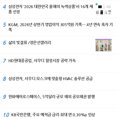
국 민화 뮤지엄에 작품이 소장되어 있
코스’ 기준 69분 만에 세탁부터 건조까
을 다지고 있다며, 상승세가 이어지고
전의 핵심 가치로 삼고 있다”며 ‘이번 세
4%를 기록했다. 그룹은 앞으로도 위험
4
삼성전자 ‘2026 대한민국 올해의 녹색상품’서 16개 제
다. [이코노미서울=김수미기자]
지 완료한다. 또 세탁 패턴을 학습해 세
있는 수출은 물론 고객들에게 편리하고
계평화미술대전이 국가 간 우정과 상호
가중자산을 보다 효율적으로 관리해 자
품 선정
제와 물 낭비를 막는 ‘AI 세제자동투입’
차별화된 서비스 제공과 고객 접점 확
이해를 더욱 깊게 하는 계기가 되기를
본비율을 안정적으로 개선해 나갈 방침
기능도 갖췄다. 스마트싱스 AI 절약 모
대 등 내수 시장 대응에도 만전을 기해
바란다.“고 축하했다. 주한 스리랑카 대
이다. 이날 이사회에서는 주당 150원의
드 적용 시 세탁 시 최대 60%, 건조 시
판매 물량 증대와 함께 수익성을 더욱
5
KGM, 2026년 상반기 영업이익 305억원 기록… 4년 연속 흑자 기
사는 “예술은 서로 다른 문화와 전통을
분기 현금배당을 결의했으며, 올해 상반
최대 30%까지 에너지 소비를 절감할
확대해 나갈 것이라고 밝혔다.
록
이해하고 존중하게 하는 가장 아름다운
기 매입한 자사주 약 349만주(약 600
수 있다. ‘비스포크 AI 얼음정수기’는 하
가교”라며 “세계평화미술대전이 세계
억원 규모)는 3분기 중 전량 소각할 예
루 최대 8kg, 약 1000개의 얼음을 만
각국 예술인들이 우정과 신뢰를 나누는
6
정이다. BNK금융그룹 CFO 박성욱 부
삶의 빛결展 /장은선갤러리
드는 제빙 성능을 갖췄다. NSF 인증 ‘4
국제 문화교류의 장으로 더욱 발전하기
사장은 “지난해 반영된 강남 BNK디지
단계 필터’로 미세플라스틱부터 중금속,
를 기대한다”고 밝혔다. 104세 혁필 거
털타워 매각이익에 따른 기저효과로 당
박테리아 등 82종의 유해 물질을 걸러
장에게 바친 특별 헌정식 이번 시상식
기순이익은 전년 동기 대비 감소했
낸다. 사용 패턴을 학습해 미사용 시간
7
HD현대중공업, 사우디 함정시장 공략 가속
에서는 허운 남상준 선생을 위한 특별
다”며 “다만 부동산 펀드 관련 일회성
에 직수관과 얼음을 보관하는 아이스룸
헌정식도 마련됐다. 담화 이존영 이사
요인을 제외한 경상적인 당기순이익을
을 자동 살균하는 ‘AI 맞춤 살균’ 기능도
장은 남상준 선생에게 장수장학증서와
비교하면, 상반기 순이익은 4558억원
지원해 더욱 위생적으로 사용할 수 있
장학금 104만 원, 1,000만 원 상당의
8
삼성전자, 사우디 모스크에 맞춤형 HVAC 솔루션 공급
으로 전년동기대비 344억원(+8.2%)
다. ‘인버터 제습기’는 제습 효율을 높이
봉안증서를 전달하며 대한민국 전통예
증가하는 등 본업의 수익성은 꾸준히 개
는 ‘디지털 인버터 컴프레서’가 탑재돼
술 발전에 기여한 공로에 깊은 존경을
선되고 있다. 앞으로도 안정적인 수익
전 모델 에너지 소비효율 1등급을 지원
표했다. 또한 900만 원 상당의 안동포
기반을 강화하고 자본 및 건전성 관리에
9
한다. 여기에 AI 절약모드를 사용하면
한화에어로스페이스, 5억달러 규모 해외 공모채권 발행
수의가 장수와 건강을 기원하는 뜻에서
도 최선을 다하겠다”고 말했다. IBK기업
전력 사용량을 최대 30% 줄일 수 있
전달됐다. 이 안동포는 빛가람㈜ 유석
은행, 비대면 전용 ‘I-포켓몬 체크카드’
어, 덥고 습한 여름철은 물론 사계절 내
우 대표이사의 기부로 마련됐으며, 유
출시 IBK기업은행(은행장 장민영)은 28
내 사용해도 전기료 걱정을 덜 수 있다.
10
대표는 이날 담화 이존영 이사장에게
KB국민은행, 주요 예적금 금리 최대 연 0.30%p 인상
일 비대면 전용 상품인 ‘I-포켓몬 체크카
모바일 부문에서는 갤럭시 S26 시리즈