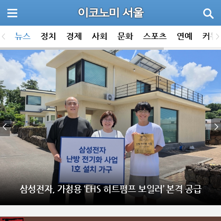
뉴스
정치
경제
사회
문화
스포츠
연예
커뮤
삼성전자 ‘2026 대한민국 올해의 녹색상품’서 16개 제품
삼성전자, 가정용 ‘EHS 히트펌프 보일러’ 본격 공급
선정