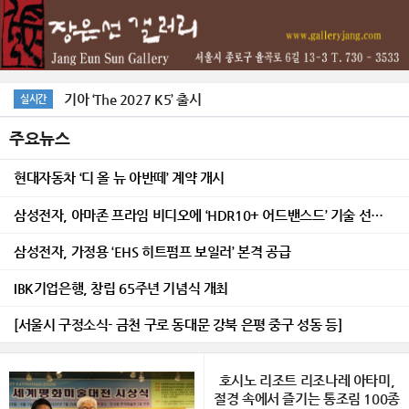
기아 ‘The 2027 K5’ 출시
실시간
맞물린 시간展 /장은선갤러리
주요뉴스
현대자동차 ‘디 올 뉴 아반떼’ 계약 개시
삼성전자, 아마존 프라임 비디오에 ‘HDR10+ 어드밴스드’ 기술 선보여
삼성전자, 가정용 ‘EHS 히트펌프 보일러’ 본격 공급
IBK기업은행, 창립 65주년 기념식 개최
[서울시 구정소식- 금천 구로 동대문 강북 은평 중구 성동 등]
호시노 리조트 리조나레 아타미,
절경 속에서 즐기는 통조림 100종