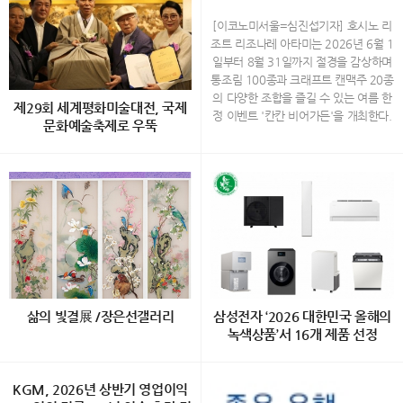
×크래프트 맥주 20종…'칸칸 비
어가든' 개최
[이코노미서울=심진섭기자] 호시노 리
조트 리조나레 아타미는 2026년 6월 1
일부터 8월 31일까지 절경을 감상하며
통조림 100종과 크래프트 캔맥주 20종
의 다양한 조합을 즐길 수 있는 여름 한
제29회 세계평화미술대전, 국제
정 이벤트 '칸칸 비어가든'을 개최한다.
문화예술축제로 우뚝
하늘과 바다, 숲이 어우러진 리조트 리
조나레 아타미의 최상층에 위치한 '소라
ㄷ 30개국 1,200여 점 출품… 주한 외
노 비치 Books＆Cafe'에서 열리는 이
교사절과 국내외 작가 350여 명 참석
번 이벤트는 통조림을 테마로 꾸며진 공
예술·외교·전통문화·나눔이 어우러진
간에서 시즈오카현의 특산 통조림과 지
대한민국 대표 국제 문화예술 플랫폼
역 크래프트 캔맥주를 함께 경험할 수
“예술로 세계를 잇다…” 국내에서 으뜸
있도록 기획됐다. 올해는 재료와 소스를
가는 국제문화예술 행사인 ‘제29회 세
자유롭게 조합해 즐기는 '오리지널 플레
계평화미술대전’이 지난 7월 29일 서울
이트'가 새롭게 추가돼 통조림의 색다른
종로구 인사동 ‘한국미술관’에서 성황리
매력을 발견할 수 있다. 통조림 100종
에 개최됐다. 이번 행사는 (사)세계평화
으로 꾸며진 특별한 공간 사가미만과 아
삶의 빛결展 /장은선갤러리
삼성전자 ‘2026 대한민국 올해의
미술대전 조직위원회(위원장· 담화 이
타미 시내를 한눈에 내려다볼 수 있는
녹색상품’서 16개 제품 선정
존영)와 Diplomatic Journal이 주관하
'소라노 비치 Books＆Cafe'에는 통조
고, 세계평화미술대전 운영위원회와 담
림을 모티브로 한 원형 선반과 산뜻한
백정희 초대展 "삶의 빛결" 2026.8.1
[이코노미서울=전영구기자] 삼성전자
화문화재단이 공동 주최했으며, 문화체
컬러의 장식이 새롭게 설치된다. 참치
2(수) ~ 8.27(목) 장은선갤러리 (서울
KGM, 2026년 상반기 영업이익
의 생활가전과 스마트폰 등 총 16개 제
육관광부, 서울특별시, 경기도, (사)한