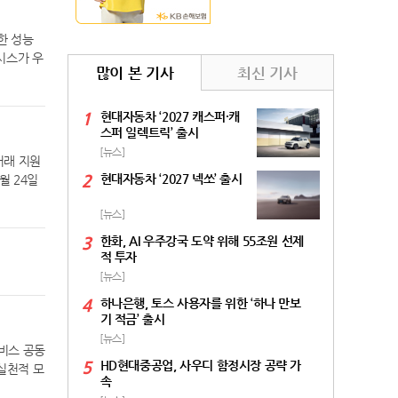
한 성능
시스가 우
많이 본 기사
최신 기사
한국토지주
능 평가는
충격음 평
1
현대자동차 ‘2027 캐스퍼·캐
량충격음
스퍼 일렉트릭’ 출시
수치는 시
[뉴스]
거래 지원
가 202
2
현대자동차 ‘2027 넥쏘’ 출시
월 24일
확인제’를
회사 등에
(210m
[뉴스]
실명확인
존 아파트
업자 빗썸
3
한화, AI 우주강국 도약 위해 55조원 선제
감과 충격
3월 24
적 투자
업계 최초
일부터 K
[뉴스]
고 있다.
예정이다.
4
하나은행, 토스 사용자를 위한 ‘하나 만보
템을 구
기 적금’ 출시
[뉴스]
서비스 공동
5
HD현대중공업, 사우디 함정시장 공략 가
 실천적 모
속
의도 KB