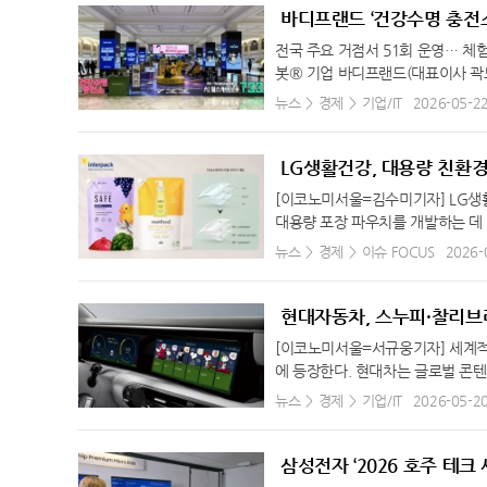
종근당 대표이사 등 양사 주요 경영진이 참석했다. 양측은 향후 5년
스타일에 부합하는 실용성을 부각시킨 
를 강조했다. 전면부는 강인한 라
바디프랜드 ‘건강수명 충전소
축하기로 했다. 현재 종근당은 글로벌 경쟁력을 한 단계 끌어올리기 
5는 실용성을 극대화한 패키지, 미
32.3℃
서귀포
에이터 그릴과 범퍼 그릴 패턴은 
이다. 이와 함께 글로벌 신약 파이프라인(신약 개발 프로젝트)을 확
작인 제네시스 △GV60 마그마는
전국 주요 거점서 51회 운영… 체
버 구조의 헤드램프를 적용해 사용
33.5℃
진주
종근당의 대규모 투자 계획에 맞춰 △신약 개발 및 연구개발 투자 △
감을 인정받았다. 현대차·기아 로
봇® 기업 바디프랜드(대표이사 곽도
범퍼를 적용해 견고함을 배가했다. 
융 등 바이오산업 전반에 걸친 생산적 금융지원을 추진할 예정이다.
31.5℃
적용으로 사용자 경험을 개선한 △현
강화
며 일상 속 헬스케어 로봇 경험을 
뉴스
경제
기업/IT
2026-05-2
강조한다. 여기에 17인치부터 최
징이다. 이를 통해 자금 집행 과정의 신속성과 안정성, 예측 가능성
제네시스 각 브랜드가 가진 고유한
주요 백화점과 대형 복합 쇼핑몰 
34.3℃
양평
성했다. 실내는 인체 공학적 설계
중할 수 있도록 지원하는 구조다. 정진완 우리은행장은 “종근당은 
에게 새로운 가치와 경험을 제공하
(Mission)인 ‘건강수명 10년 
센터 콘솔은 어떤 주행 환경에서도
35.1℃
이천
바이오 기업”이라며 “우리은행은 이번 협약을 통해 종근당의 연구개
사지 소파, 라클라우드 모션베드, 
LG생활건강, 대용량 친환
스티어링 휠을 적용해 스포티함과 
든든한 파트너로 함께하겠다”고 밝혔다. 한편 우리은행은 첨단 전
험할 수 있다. 바디프랜드는 지난해
31.9℃
인제
컨트롤 패널을 통해 조작성과 사용
[이코노미서울=김수미기자] LG생
경쟁력 강화와 미래 성장 기반 마련을 적극 지원해 나갈 계획이다.
가족 단위 고객부터 MZ세대, 한
떼 그레이지 △포레스트 그린 △댄
대용량 포장 파우치를 개발하는 데
35.7℃
홍천
어 기술력을 자연스럽게 경험했다.
등 세 가지 컬러로 운영되며, 메인
로 전환해, 분리배출과 재활용 공정
뉴스
경제
이슈 FOCUS
2026-
총 8000명 가까이 다녀가 최다 
26.4℃
태백
이와 함께 블랙 컬러의 라디에이터
복합적으로 구성돼 두께가 두꺼워지
아이파크 더리버 몰, 롯데백화점 광
블랙 엣지 패키지도 함께 선보인다.
33.9℃
재는 ‘우수’ 등급으로 분류되고 있다
정선군
하게 했다. 경험을 위한 공간으로 
5 T-GDI 엔진에 아이신(AISIN) 
일소재의 포장 파우치를 개발하고, ‘
현대자동차, 스누피·찰리브
32.7℃
제천
의 제품이 판매됐다. 현재도 전국 건
WD, 17인치 타이어 기준)의 성능
L’ 제품에 사용되고 있다. LG생
험 이후 즉각적인 상담과 판매가 
[이코노미서울=서규웅기자] 세계적
33.0℃
보은
스’는 4WD 명가 KGM의 기술력을
용량에도 사용할 수 있는 포장 파우
디프랜드만의 차별화된 AI 헬스케
에 등장한다. 현대차는 글로벌 콘텐
과 조향 성능을 최적화해 안정적인 
박막 포장필름 소재 ‘유니커블(UN
34.3℃
천안
다.
즈 △로드 트립 등 신규 디스플레이
뉴스
경제
기업/IT
2026-05-2
상) △Mud(진흙·비포장 요철 노면에
동등한 물성을 유지하면서도 폴리
스 M. 슐츠가 1950년 10월부터
32.5℃
보령
적화) 등 3가지 모드로 구성된다(※ 4
로 평가받고 있다. 앞서 LG화학은 이
만화로 시작해 TV 시리즈와 극장판
시 연비 효율성을 높이는 △2WD 
유니커블 소재가 적용된 포장재를 
34.8℃
부여
다. 현대차는 지난해 12월 미국에
삼성전자 ‘2026 호주 테
발휘한다. ‘아테나 2.5’ 인포테인먼
도를 다각도로 모색하며, ESG 경
보이게 됐다. 국내에서도 친숙한 캐
34.5℃
금산