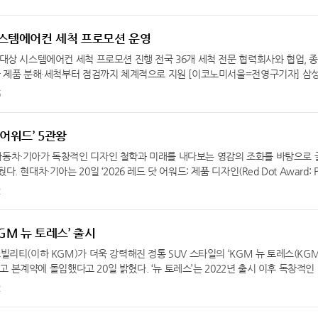
‘전략적 업무 제휴 협약’을 체결했다. 국산 NPU(Neural Processing Unit
 금융이 첨단 산업의 성장 기반을 지원하는 생산적 금융의 실천적 모델이 될 것으
장을 비롯한 양사 주요 관계자들이 참석해 차세대 AI·금융 생태계 구축을 위한 
스템에어컨 세척 프로모션 운영
 KB금융의 AI 전환을 가속화하고 소버린 AI 시대에 걸맞은 한국형 AI 금융 인
대상 시스템에어컨 세척 프로모션 진행 전국 36개 세척 전문 협력회사와 협업, 
AI 반도체 기술과 금융의 접점을 폭넓게 모색하고 중장기 협력 기반을 함께 마련
가 제품 분해·세척부터 점검까지 체계적으로 지원 [이코노미서울=전영구기자] 삼
AI 반도체 추론 인프라 및 금융서비스를 구축하는 데 필요한 최고의 기술과 제품
‘상업용 삼성 시스템에어컨 세척 할인 프로모션’을 진행한다. 이번 프로모션은 여
6
KB금융은 리벨리온에 사업 운영, 자금조달 및 관리, 임직원 등과 관련해 최고의 
적한 냉방 환경을 조성하고, 냉방 성능 유지와 에너지 효율 향상을 위해 마련됐다
 발전을 위해 필요한 사항을 적극적으로 발굴하고 상호 협력할 예정이다. 이번 협약
26일부터 오는 6월 30일까지 운영하며, 전국 36개 세척 전문 협력회사가 참여한
는 점에서 의미를 더한다. KB금융은 지난 2022년 KB인베스트먼트를 통한 리벨
장형(1Way·2Way·4Way· 360 카세트), 스탠드형(일반형·중대형), 벽걸이형
 어워드’ 5관왕
타트업 육성 프로그램 ‘KB스타터스’로 선정하며 협업을 확대해 왔다. 특히 KB인
세척 서비스를 20% 할인된 가격으로 이용할 수 있다. 종합 세척 서비스는 제품
 첫 투자를 단행했고 시리즈 B부터는 KB증권이 합류하면서 그룹 차원의 자금 지
동차·기아가 독창적인 디자인 철학과 미래를 내다보는 영감의 조화를 바탕으로 
 부품을 집중 세척·관리하는 전문 케어 프로그램이다. 고압 세척 장비를 활용해 제
는 매 라운드 빠짐없이 투자에 참여하며 단순한 재무적 투자를 넘어 기술과 사업의 
현대차·기아는 20일 ‘2026 레드 닷 어워드: 제품 디자인(Red Dot Award: Pr
취 공정을 통해 위생적인 사용 환경을 제공한다. 세척 이후에는 주요 부품 상태 
있다. 이러한 그룹 차원의 지속적인 동행 속에서 리벨리온은 국내 대표 AI 반도
1개와 본상 4개 등 5관왕을 달성했다고 밝혔다. 독일 노르트라인 베스트팔렌 디자인센터
2
 있도록 지원한다. 모든 서비스는 전문 기술 교육을 이수한 엔지니어가 체계적으로
치 1조원을 돌파한 ‘신규 유니콘 기업상’을 수상했고 최근에는 기업가치 3.4조원을 인
stfalen)가 주관하는 레드 닷 어워드는 세계 3대 디자인상 중 하나로, 매년 △제품 디자
확인과 서비스 신청은 삼성전자 비즈니스 및 삼성전자로지텍 공식 홈페이지와 전용
어가고 있다. KB금융은 리벨리온은 창업 초기부터 KB금융과 함께 성장해 온 오
콘셉트 부문에서 우수한 디자인을 선정한다. 이번에 발표된 제품 디자인 부문에서
로 발전시키는 의미가 있으며 리벨리온과의 협력을 기점으로 다양한 AI·테크 파트
t)을 거머쥐는 영예를 안았고, 이어 △기아 PV5 △제네시스 GV60 마그마 △모베드(Mo
KGM 뉴 토레스’ 출시
 리더십을 확보해 나갈 것이라고 말했다. 리벨리온 박성현 대표는 “KB금융은 리벨
본상(Winner)을 수상했다. 기아는 EV4가 최고 디자인으로 인정받은 제품에만 
리티(이하 KGM)가 더욱 강력해진 정통 SUV 스타일의 ‘KGM 뉴 토레스(KGM 
약은 금융이 키운 기술이 다시 금융 인프라를 바꾸는 선순환의 시작점이자 국산 A
델 가운데 역대 네 번째 수상 차종으로 이름을 올렸다. 기아는 2022년 EV6를
시하고 본계약에 돌입했다고 20일 밝혔다. ‘뉴 토레스’는 2022년 출시 이후 독창적
-바이오’ 영토 넓힌다… 1조원 금융지원 맞손 시흥 배곧 R&D 단지 등 신약·글
 이 부문에서 최우수상을 수상한 바 있다. EV4는 기아의 디자인 철학인 ‘오퍼짓 유나이
 온 토레스를 약 4년 만에 상품성을 높인 부분변경 모델로, 파워트레인 개선 
2
생산적 금융 지원으로 첨단 전략산업 경쟁력 가속화 우리은행(은행장 정진완)은 26
 도전적이고 과감한 디자인 표현으로 눈길을 끌었다. 기아의 전동화 라인업에서 비어 있
사양을 업그레이드해 한층 완성도 높은 모습으로 선보인다. 강인한 디자인에 디테일
위한 금융지원 협약을 체결했다고 밝혔다. 이번 협약식에는 정진완 우리은행장과
 기존 세단의 틀을 깨는 과감한 디자인, 해치백의 콤팩트하고 역동적인 비례와 유
 ‘토레스’의 강인한 디자인 아이덴티티는 유지하면서도 정교함을 더해 정통 SU