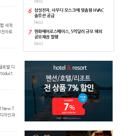
[뉴스]
) 기업과
로 기대된
6
삼성전자, 사우디 모스크에 맞춤형 HVAC
협력 의지
솔루션 공급
프라 경쟁
[뉴스]
종합 세척
해 나갈
7
한화에어로스페이스, 5억달러 규모 해외
성전자로
을 적극적
공모채권 발행
름철 본격
금융서비스
[뉴스]
. 삼성전
은 KB금
다. 행
리온의 시
 등 상업용
베스트먼트
을 분해해
원이 본격
글로벌 디
품 내부의
방향을 함
oduct
점검을 통
체 기업으
(Desig
 진행한
정받아 국
인 △브랜
 콜센터를
랜 파트너
 △기아
너들과 연
bED) △
리온이 기
수여되는
New T
I 반도
 시작으로
인 디자인과
로벌 생산
티드(Opp
및 터레인
일 서울
던 세단의
을 더해
 김영주
럽 라이프
V 이미지