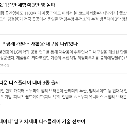
간 총 1조원 규모의 금융지원 한도를 마련하고 생산적 금융 기반의 중장기 협력 
디자인이 특징이다. 또, ‘2026 iF 디자인 어워드’에서 최고상 금상을 수상한 바
인과 풍부한 볼륨감을 통해 압도적인 존재감을 드러낸다. 수평으로 확장된 버티컬 
’ 1년만 체험객 3만 명 돌파
위해 경기 시흥 배곧지구에 ‘첨단 바이오의약품 복합 R&D(연구개발) 단지’ 조성
래지향적이면서도 강인한 디자인 등으로 본상에 당당히 이름을 올렸다. 또 다른 
헤드램프와 매끄럽게 연결돼 한층 와이드하고 역동적인 인상을 완성한다. 아울러, 
대하고 해외 연구 및 사업 거점을 강화하는 등 미래 성장에 속도를 내고 있다. 우
 공력 중심 설계와 전용 마그마 디테일이 결합된 디자인으로 세련된 우아함과 독보
험형 공간임에도 1100여 대 제품 판매도 이뤄져 [이코노미서울=김시남기자] 헬스
 편의성과 내구성을 동시에 확보했다. 후면부는 차체와 분리된 형태의 레이어드 
배곧 R&D 단지 등 연구·생산 인프라 구축 △수출입 및 해외 사업 금융 △협력업
보틱스랩이 개발한 모바일 로봇 플랫폼 △모베드와 맥세이프 기능과 모듈형 릴홀더
연·김철환)가 전국 곳곳에서 운영한 ‘건강수명 충전소’의 누적 방문객이 3만 명
또한, 입체적인 수직 패턴의 전후면 스키드 플레이트를 더해 SUV 본연의 강인한
 특히 이번 협약은 종근당의 미래 투자 수요를 고려해 여신 한도를 사전에 설정한
대 사원증 케이스도 나란히 본상을 수상했다. 현대차·기아는 이번 수상은 현대차,
확대하는 장으로 자리매김하고 있다. 건강수명 충전소(이하 ‘건충소’)는 바디프랜
2
대 20인치에 이르는 다이아몬드 컷팅 휠까지 폭넓은 옵션을 적용해 다이내믹한 스
을 높이고 기업이 금융 환경 변화 부담을 줄여 장기적인 연구개발과 글로벌 사업 
 디자인 철학과 미래에 대한 영감이 응집된 결과라며, 앞으로도 차별화된 디자인
등에서 운영 중인 체험형 팝업스토어다. 헬스케어 로봇과 마사지를 통해 바디프랜
를 반영해 사용성을 개선하고 운전자 중심의 몰입감 높은 공간으로 구성했다. 신규
배곧 R&D 단지를 중심으로 연구개발 역량과 글로벌 경쟁력을 높이고 있는 대한민
도록 노력할 것이라고 밝혔다.
연장’을 경험할 수 있도록 기획된 ‘찾아가는 라운지’다. 최신 헬스케어 로봇은 물론 의료
 안정감을 제공하며 실용성과 수납 편의성을 높였다. 여기에 2스포크 더블 D컷 
발과 글로벌 도전이 결실로 이어질 수 있도록 금융의 역할을 충실히 수행하고 산
소형 마사지기 ‘바디프랜드 미니’ 등의 제품을 자유롭게 사용하며 건강한 라이프스
경 포장재 개발… 재활용·내구성 다잡았다
향상된 그립감을 제공하며, 레버 타입 전자식 기어 노브와 디스플레이를 포함한 
략산업과 실물 투자에 금융이 유기적으로 연결되는 생산적 금융을 지속 확대하고 
 5월 신세계백화점 강남점을 시작으로 전국 40여 곳에서 총 51회의 건충소를 운
 편의성을 높였다. 외장은 신규 색상인 △플라즈마 섀도우를 포함해 △그랜드 화
활건강이 LG화학과 공동 연구를 통해 재활용이 쉬우면서도 내구성을 개선한 단
국을 찾은 외국인 관광객들까지 다양한 층의 방문객들이 건충소를 찾아 바디프랜드
디 블루 △스페이스 블랙 등 6종을 운영한다. 인테리어는 △그레이 투톤 △블랙 
 성공했다. 재활용이 까다로웠던 기존의 복합재질 리필파우치를 폴리에틸렌(PE)
 특히 신세계백화점 강남점 건충소는 고객의 폭발적인 호응에 힘입어 4회차에 걸쳐
 컬러와 조화를 이루는 스티치를 적용해 고급스럽고 안정감 있는 실내 분위기를 연
을 더 단순화한 게 특징이다. 기존 포장 파우치는 내구성 등을 보완하기 위해 여
05-20
체험객 수를 기록했다. 최근 운영한 오늘의집 북촌을 비롯해 신세계백화점 센텀시티
 그릴, 스키드 플레이트, 다이아몬드 컷팅 휠 등을 적용해 강인하면서도 세련됨을
고 재활용이 어려웠다. 실제로 복합재질 파우치의 경우 재활용 등급은 ‘보통’이고
복점과 인천점 등의 건충소에도 각각 1~2000명 이상의 체험객이 방문해 그 인
 파워트레인 업그레이드 및 터레인 모드 적용으로 최적의 퍼포먼스 발휘 가솔린 모
. 이에 따라 LG생활건강은 지난 2023년 국내 생활용품 업계 최초로 ‘폴리에틸렌(P
기획, 운영됐지만 실제 제품 판매도 상당히 이뤄졌다. 1년간 진행된 건충소에서 약 
8단 자동변속기를 조합해 최고 출력 170마력, 최대 토크 30.6kg·m, 복합 연비 11.0k
세이프 천연미네랄 주방세제 리필 1L’에 적용한 바 있다. 현재는 ‘메소드 주방세제
라운 디스플레이 테마 3종 출시
충소에서 웨어러블 AI 헬스케어 로봇 733을 비롯해 퀀텀 AI, 다빈치 AI 등 다양
을 발휘하며, 일상 주행 구간에서의 가속 응답성과 주행 질감을 향상했다. 특히, ‘
활건강은 최근 LG화학과 공동 연구에서 단일소재를 유지하면서도 내구성을 한층 보완
꾸준히 이어지고 있다. 바디프랜드는 앞으로도 더 많은 고객이 다양한 오프라인 공
인 만화 캐릭터 스누피와 찰리 브라운이 싼타페와 투싼, 팰리세이드 등 현대차 
 집약한 터레인(Terrain) 모드를 새롭게 탑재했다. 터레인 모드는 노면 상태에 
치를 개발하는 데 성공했다. 특히 단일소재로는 세계 최고 수준인 14μm 두께를 
어 로봇을 통해 건강수명 충전의 경험을 누릴 수 있도록 기회를 확대해 나갈 것이
츠 기업 ‘피너츠 월드와이드(피너츠)’와 협업해 △스누피 유니버스 △찰리 브라운
주행을 돕는 기능으로, △Sand(모래·자갈 등 불안정 노면에서의 탈출력 및 조향
IQABLE™)’을 적용, 차별화된 기술력도 선보였다. 유니커블은 기존 복합재질 포
 테마 3종을 19일 국내 출시했다. 스누피와 찰리 브라운이 등장하는 ‘피너츠’는 
0
서의 안정적 주행 지원) △Snow & Gravel(눈길 등 저마찰 노면에서의 가속 및
에틸렌 단일소재로 재활용률을 높여 지속가능성과 고기능성을 동시에 충족하는 혁
 2000년 2월까지 연재한 미국의 인기 만화다. 워싱턴포스트를 비롯한 7개 신문에 
WD 선택 시 포함). 여기에 기본 주행 모드인 △Normal △Sport △Winter와
달 초 독일 뒤셀도르프에서 열린 유럽 최대 포장 전시회 ‘인터팩(Interpack) 20
 영화 등으로 출시됐다. 슐츠가 별세한 2000년에는 전 세계 75개국에 21개 언
모드를 포함해 총 7가지 드라이빙 모드를 지원, 다양한 주행 환경에서 최적의 퍼
전시하며 글로벌 시장에서 주목받았다. LG생활건강은 이번에 개발한 포장 파우
서 피너츠 디스플레이 테마를 처음 출시했고, 올해 상반기(1~6월) 국내에도 같은 
크 세미나’ 열고 차세대 디스플레이 기술 선보여
트 시스템 및 최첨단 안전 편의 사양 적용 KGM의 차세대 통합 UX/UI 플랫폼 ‘아테나
영 관점에서 친환경 포장재 연구개발을 통한 플라스틱 순환경제 전략을 구체화하고 
릭터를 통해 한층 더 즐겁고, 개성 있는 이용자 경험을 고객에게 선사할 전망이다.