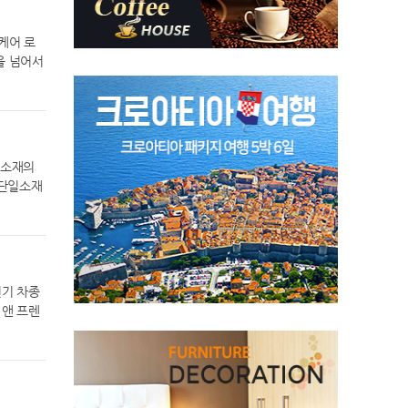
체계를 구
 있는 PV
타입 라디
을 추진 중
본상 수상
일체형 커
리은행은
적인 존재
케어 로
구조 리어
체 상생 금
 시스템
을 넘어서
 이미지를
 것이 특
 기아,
드가 전국
타일을 완
확대에 집
으로 고객
드의 사명
 디자인
국 대표
기기, 마
스타일의
업 성장의
타일을 경
통합 공조
국가 산업
영했다.
이트 △라
일소재의
의 헬스케
△브라운
 단일소재
 운영,
출한다.
러 재질이
점, 강동
 강조한
, 단일소
기를 실감
델은 1.
E)’ 단
1100대
m/ℓ(2
 리필 1
한 제품 체
뉴 토레
해 2L급
간에서 바
인기 차종
맞춰 구동력
구현한 초
라고 밝혔
 앤 프렌
 안정성 향
장 필름과
만화가 찰
 조향 최
신 소재
실린 4컷
 도심 주행
26’에서
어로 번역됐
포먼스를
치의 활용
테마를 선
 2.5’
있다. L
 이번 테