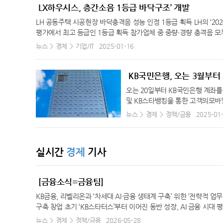
LX하우시스, 층간소음 1등급 바닥구조’ 개발
34.5℃
수원
LH 공동주택 시공현장 바닥충격음 성능 인정 1등급 획득 LH의 ‘2
34.5℃
영월
평가에서 최고 등급인 1등급 획득 참가업체 중 중량∙경량 충격음 모
34.0℃
충주
리나라의 큰 사회적 이슈로 떠오른 층간소음 문제 해결에 도움을 줄 
뉴스
경제
기업/IT
2025-01-16
택공사)가 공동주택 시공현장 두 곳(84㎡/55㎡ 세대)에서 실시한
33.6℃
서산
LH의 ‘2024 고성능 바닥충격음 차단구조 기술 공모’에 참가한 업
28.3℃
울진
가항목인 중량충격음과 경량충격음에서 모두 1등급을 획득한 업체는
KB국민은행, 오는 3월부터
36dB, 경량충격음 32dB를 기록, 아래 층에 전달되는 소음이 37
36.4℃
청주
오는 20일부터 KB국민은행 계좌
험기관의 시험실이 아닌 실제 공동주택 현장에서 진행된 층간소음 실
및 KB스타뱅킹을 통한 고객의모바일
34.8℃
대전
2년 8월 아파트 완공 이후에도 층간소음을 측정해 기준치(49dB 
부터 가상자산거래소 빗썸 이용 고
뉴스
경제
정책/금융
2025-01
도입하면서 고성능 바닥구조에 대한 수요가 높아져 업계로부터 큰 관
32.4℃
추풍령
개설된 가상자산사업자의 계좌와 그
m) 위에 우레탄폼의 완충재와 중량 모르타르가 적용된 구조다. 우레탄
33.9℃
안동
입출금계정 서비스’를 제공하는 제
의 바닥 마감층 두께와 동일해 두께를 늘리지 않으면서도 바닥 충격
이 금융정보분석원(FIU)에 제출한
34.2℃
상주
흡수에 뛰어나 사람이 걷거나 뛸 때 저주파 진동으로 전달되는 중량 
실시간
경제
기사
일부터 빗썸을 이용하는 고객은 KB
로 층간소음(경량충격음) 저감 기능성을 갖춘 ‘소리잠’ 바닥재를 출
29.2℃
포항
B국민은행 계좌를 사전에 등록할 수
KB국민은행은 임베디드금융을 통
33.6℃
군산
[금융소식=금융팀]
축했고, 대표 플랫폼인 KB스타뱅
33.3℃
대구
KB금융, 리벨리온과 ‘차세대 AI·금융 생태계 구축’ 위한 ‘전략적 
35.2℃
전주
구축 창업 초기 ‘KB스타터스’부터 이어진 동반 성장, AI 금융 시
델이 될 것 양사 이익을 넘어 국가·사회적 AI 생태계 발전 위한 협력
뉴스
경제
30.4℃
정책/금융
2026-05-28
울산