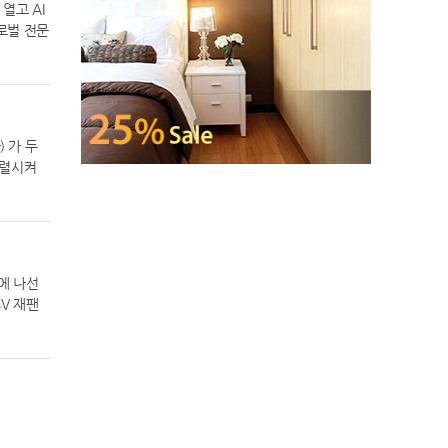
 주행 중
 솔루션을
열고 AI
브라운이 등
 상태를
로벌 전문
 피너츠의
 시스템
 주요 테
 뉴 팰리
△스마트키
자 202
 Air)
에어컨 등
디스플레
다. 실제
보조(BS
I 스크
면 된다.
 △안전하
 진화한
d
 가 두
 ‘토레스
컴패니언
정렬시켜
원 △T7
I 축구 모
를 감지하
 무이자 할
생생하게
보다 정교
. 또한,
준인 ‘H
 현재 전신
0만원의
을 기반으
동 시스템
레스 EVX
부터 게이밍
고 정교하
리어 디자
층 진화한
에 나선
2306건
 8단 자
정해 기존
V 재팬
대상’에서는
만원, 하
다. 또한
 자리에서
0만원 △T
프로’ 기능
진출 계획
 큰 사랑을
 밝기와
 완성차
인한 헤리
은 삼성
선보이는
공할 것이
걸린 고급
 신기술들
반사를 효
 시스템(F