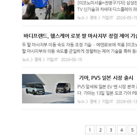
인포테인먼트 시스템은 강화된 시인
G생활건강은 재활용이 쉬운 패키지
[이코노미서울=전영구기자] 삼성전자가
마를 적용하면 12.3인치 디스플레이 2개
에도 정보를 한눈에 확인할 수 있
34.4℃
개발하는 데 집중하겠다고 밝혔다.
세종
TV 신기술과 차세대 디스플레이 
장한다. 시동을 켜고 끌 때는 짧은
보다 쉽게 인지할 수 있다. 편의 
가들에게 소개하는 행사로 2012년
뉴스
경제
기업/IT
2026-05-1
31.5℃
부안
각종 캐릭터를 볼 수 있다. 피너츠 
△무선 소프트웨어 업데이트(OTA)를
크 미디어와 업계 관계자, 소비자 매
세이드 △아이오닉 9 △2026 쏘나타 
32.9℃
임실
시스템(오토 클로징 및 버튼시동 기
6년형 스크린 신제품과 핵심 기술
방식으로 피너츠 디스플레이 테마를 
선호도가 높은 편의 사양을 대거 적
이 기술과 AI 기반 고도화된 시청
바디프랜드, 헬스케어 로봇 팔 마사지부 정렬 제어 기
33.9℃
정읍
로 사용을 원하는 고객은 ‘마이현대
A) △후진충돌방지보조(RCTA) 
린 경험 및 사용자 맞춤형 시청 환경
가격은 2만9900원이다. ※ 현대차 블루링크
두 팔 마사지부 이동 속도 자동 조정 기술… 에덴로보에 적용 [이
34.8℃
남원
차경고(SEW) △8에어백 등 다양한
시청 경험을 선보였다. TV 신제품
팔 마사지부의 이동 속도를 균일하게 정렬하는 제어 기술을 특허 등
EVX 2027’도 출시 판매 가격은 
(Vision AI Companion)’
31.7℃
장수
이동시키는 방법 및 이를 수행하는 마사지 장치 특허(제 10-29287
뉴스
경제
기업/IT
2026-05-15
3651만원이다(개별 소비세 3.5%
드’는 AI가 실시간으로 축구 경기
고 이를 자동으로 조절하는 기술이다. 빠르게 움직이는 쪽은 늦추고
32.8℃
고창군
부 혜택을 비롯해, 선수금 없이 구매
전달해 몰입도를 높이는 기능이다. 202
한 스트레칭과 마사지 경험을 누릴 수 있게 하는 기술이다. 팔 부위
KGM 차량을 재구매하는 고객에게는 
31.5℃
영광군
DR10+ 어드밴스드(HDR10+ Ad
트위스트 헬스케어 로봇 에덴로보에 적용돼 있고 향후 다양한 헬스케
기아, PV5 일본 시장 출시
추가 혜택을 제공한다. 이와 함께 KG
로 화면의 밝기와 색상, 명암비, 모
34.0℃
김해시
을 적용한 헬스케어 로봇에서 정밀 제어의 수준을 한 단계 높인 결
2027(이하 토레스 EVX 2027
모니터까지 신제품 전시 삼성전자는 
PV5 앞세워 일본 EV 밴 시장 본
게 구현할 수 있도록 기술 고도화를 지속해 나갈 계획이라고 밝혔다. 한
34.7℃
순창군
인과 아테나 2.5 인포테인먼트 시스
디스플레이 기술을 선보였다. 마이크로
다. 기아는 13일 일본 도쿄 기아 
을 출원했고 이 중 1132건을 등록, 보유 중이다. 업계 최상위 수
동변속기와 터레인 모드를 적용해 주행
TV 대비 더욱 향상된 색 표현과 
타지마 야스나리 대표이사 등 주요 
35.2℃
북창원
뉴스
경제
기업/IT
2026-05-1
지식재산처장상을 수상했다.
이브리드 모델 △S8 3790만원이며, ‘
밝기 조건과 관계없이 선명하고 일관된
기아는 최초의 전용 PBV 모델인 ‘
33.8℃
양산시
V7 4656만원이다(※ 개별 소비세
도 갖췄다. 삼성전자는 이번 행사에서
을 소개했다. 기아는 글로벌 주요 
받은 토레스의 핵심 디자인 정체성은
HDR 톤 매핑, 프로세싱 성능 등
업체들과 차별화된 입지를 구축해 나
32.6℃
보성군
티지를 부각시킨 모델이라며, 정통
OLED 최초로 번인 방지 기술이 
기아 PV5는 일본 고객들의 다양한
33.2℃
강진군
1
2
3
4
5
라고 밝혔다.
스러운 액자를 연상케 하는 ‘플로트 
이 대거 적용된 것이 특징이다. 먼저