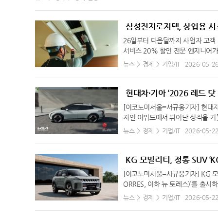
국민은행 신관에서 국내 대표 AI 반도체 기업 리벨리온(대표이사 박성현)과 
31.9℃
창원
국내 금융지주가 AI 인프라 경쟁력 강화를 위해 협력에 나선 사례로
다. 이날 협약식에는 박성현 리벨리온 대표와 양종희 KB금융그룹 회
삼성전자로지텍, 상업용 시
33.0℃
광주
를 다졌다. 이번 업무협약은 글로벌 AI 패권 경쟁이 본격화되는 가운데
26일부터 다음달까지 사업자 고객 
32.4℃
부산
력을 확보하기 위해 마련됐다. 양사는 상호 신뢰와 존중을 바탕으로 
서비스 20% 할인 전문 엔지니어
계획이다. 본 협약을 통해 리벨리온은 KB금융에 높은 수준의 국산 
31.9℃
통영
지텍이 본격적인 무더위를 앞두고 
뉴스
경제
기업/IT
2026-05-2
으로 제공하고 KB금융과 함께 최적의 활용 방안을 적용해 나간다. 
28.6℃
목포
가동에 앞서 제품 내부를 세척해 쾌
와 인프라를 우선 제공한다. 더불어 양사는 국가·사회적 AI 생태계
자로지텍이 사업자 고객을 대상으로 
30.8℃
여수
융이 일관되게 추진해 온 AI 금융 혁신 전략의 흐름 위에서 추진됐다
사 기간 내 서비스를 신청한 고객은 천
현대차·기아 ‘2026 레드 닷
리즈 A 투자로 협력 관계를 맺은 이후 2023년에는 리벨리온을 스
29.6℃
흑산도
삼성 시스템에어컨 전 모델의 종합 
는 리벨리온의 사업 초기인 시리즈 A 라운드에서 가능성을 알아보고
[이코노미서울=서규웅기자] 현대자
열교환기, 송풍팬, 드레인 등 주요
32.7℃
완도
화됐다. 이후 시리즈 C·Pre-IPO까지 KB증권과 KB인베스트먼트
자인 어워드에서 뛰어난 성적을 거뒀다. 
미세 오염물질을 제거하고, 항균·탈
께 고민하고 성장을 지원하는 리벨리온의 든든한 파트너로 함께하고 
Design 2026)’에서 최우수상 
℃
고창
뉴스
경제
기업/IT
2026-05-2
해 이상 여부를 사전에 확인할 수
로 성장했다. 2025년 KB금융이 개최한 ‘HUB Day’에서 기업가
n Zentrum Nordrhein We
다. 이번 프로모션의 상세 내용 
31.7℃
순천
민성장펀드 직접투자 1호 기업으로 선정되는 등 가파른 성장세를 이
드·커뮤니케이션 디자인 △디자인 
통해 가능하다.
로 이번 협약은 양사의 동반 성장을 본격적인 AI 금융 사업 협력으
35.5℃
EV4가 최우수상(Best of Bes
홍성
KG 모빌리티, 정통 SUV ‘
계해 KB금융의 AI 경쟁력을 한층 강화하고 글로벌 수준의 AI 금융
현대 사원증 케이스 등 4개 제품이 
34.0℃
서청주
[이코노미서울=서규웅기자] KG 모빌
술을 증명하기 전부터 가능성을 믿고 함께해준 파트너”라며 “이번 협
최우수상을 수상하며 전용 전기차 모
ORRES, 이하 뉴 토레스)’를 출
30.6℃
제주
체가 금융권에 뿌리내리는 첫걸음”이라고 밝혔다. 우리은행-종근당 ‘K
2024년 EV9, 2025년 EV3가
차급을 뛰어넘는 실용성으로 호평받아
뉴스
경제
기업/IT
2026-05-2
거점 확충에 1조 규모 중장기 협력 R&D·수출입·인프라 아우르는 
osite United)’를 바탕으로
30.4℃
고산
모드 장착 등 주행 성능과 편의 
중구 우리은행 본점에서 종근당과 첨단 바이오산업 경쟁력 강화를 
자리를 채우고, 패스트백 실루엣과
완성한 정통 오프로더 외관 디자인은
29.7℃
성산