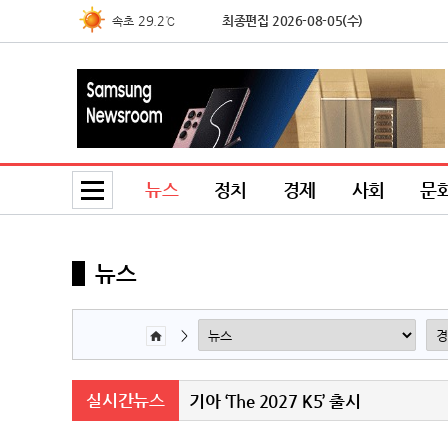
29.2℃
최종편집 2026-08-05(수)
속초
36.3℃
북춘천
34.2℃
철원
34.3℃
동두천
34.3℃
파주
24.5℃
대관령
뉴스
정치
경제
사회
문
37.0℃
춘천
29.0℃
백령도
28.2℃
북강릉
뉴스
29.1℃
강릉
28.4℃
동해
>
36.5℃
서울
34.3℃
인천
실시간뉴스
기아 ‘The 2027 K5’ 출시
35.5℃
원주
26.8℃
울릉도